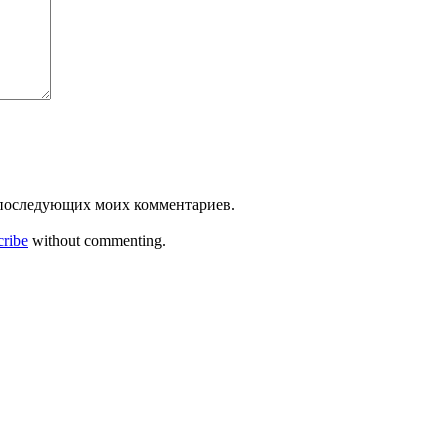
ля последующих моих комментариев.
cribe
without commenting.