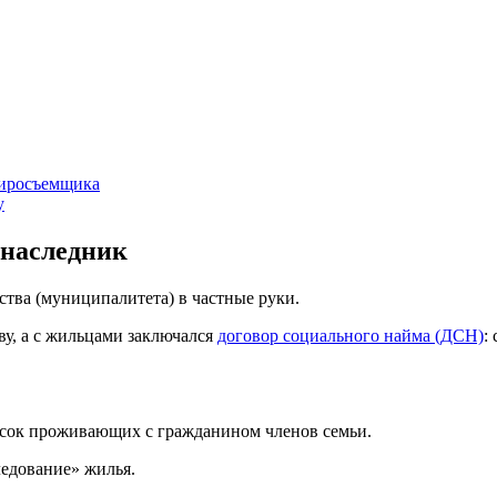
тиросъемщика
у
 наследник
ства (муниципалитета) в частные руки.
у, а с жильцами заключался
договор социального найма (ДСН)
:
исок проживающих с гражданином членов семьи.
ледование» жилья.