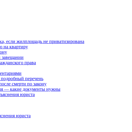
ика, если жилплощадь не приватизирована
ю на квартиру
кону
и завещании
ажданского права
ментариями
— подробный перечень
осле смерти по закону
ния — какие документы нужны
зъяснения юриста
яснения юриста