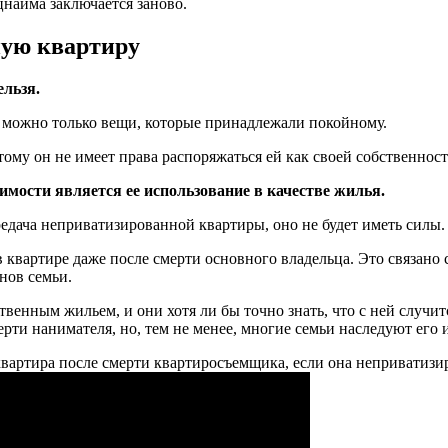
найма заключается заново.
ную квартиру
ельзя.
ь можно только вещи, которые принадлежали покойному.
тому он не имеет права распоряжаться ей как своей собственнос
ости является ее использование в качестве жилья.
редача неприватизированной квартиры, оно не будет иметь силы.
 квартире даже после смерти основного владельца. Это связано 
нов семьи.
енным жильем, и они хотя ли бы точно знать, что с ней случи
ерти нанимателя, но, тем не менее, многие семьи наследуют его
 квартира после смерти квартиросъемщика, если она неприватизи