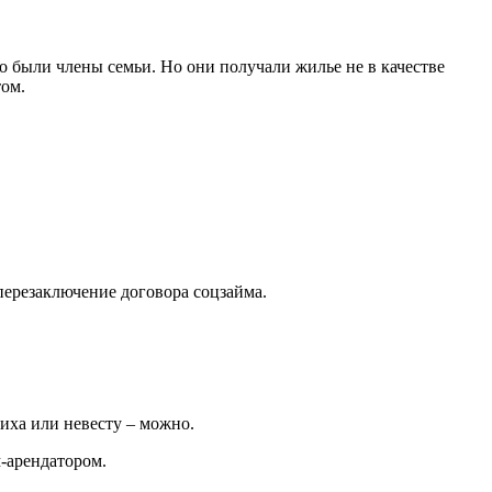
 были члены семьи. Но они получали жилье не в качестве
том.
перезаключение договора соцзайма.
ниха или невесту – можно.
м-арендатором.