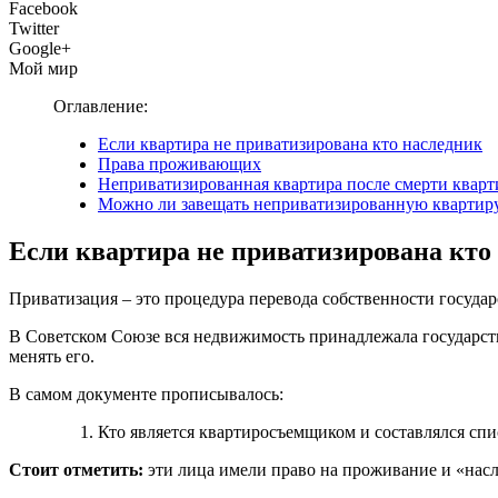
Facebook
Twitter
Google+
Мой мир
Оглавление:
Если квартира не приватизирована кто наследник
Права проживающих
Неприватизированная квартира после смерти квар
Можно ли завещать неприватизированную квартир
Если квартира не приватизирована кто
Приватизация – это процедура перевода собственности государ
В Советском Союзе вся недвижимость принадлежала государств
менять его.
В самом документе прописывалось:
Кто является квартиросъемщиком и составлялся сп
Стоит отметить:
эти лица имели право на проживание и «нас