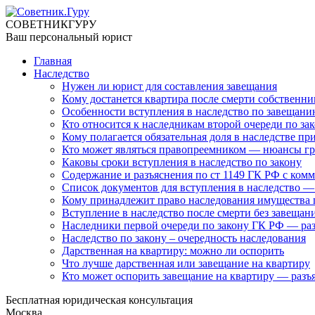
СОВЕТНИК
ГУРУ
Ваш персональный юрист
Главная
Наследство
Нужен ли юрист для составления завещания
Кому достанется квартира после смерти собственн
Особенности вступления в наследство по завещани
Кто относится к наследникам второй очереди по за
Кому полагается обязательная доля в наследстве пр
Кто может являться правопреемником — нюансы гр
Каковы сроки вступления в наследство по закону
Содержание и разъяснения по ст 1149 ГК РФ с ком
Список документов для вступления в наследство 
Кому принадлежит право наследования имущества п
Вступление в наследство после смерти без завеща
Наследники первой очереди по закону ГК РФ — ра
Наследство по закону – очередность наследования
Дарственная на квартиру: можно ли оспорить
Что лучше дарственная или завещание на квартиру
Кто может оспорить завещание на квартиру — разъ
Бесплатная юридическая консультация
Москва