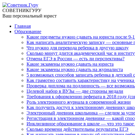
СОВЕТНИК
ГУРУ
Ваш персональный юрист
Главная
Образование
Какие предметы нужно сдавать на юриста после 9-1
Как написать аналитическую записку — основные 
Что нужно для перевода ребенка в другую школу
Сколько минут длится академический час в институт
Отмена ЕГЭ в России — есть ли перспективы?
Какие экзамены нужно сдавать на юриста
Какие экзамены нужно сдавать на журналиста
5 возможных способов записать ребенка в детский 
Как грамотно составить характеристику на ученика
Проверка диплома на подлинность — все возможн
Целевой набор в ВУЗы — две стороны медали
Требования к оформлению реферата в 2018 году (с
Роль электронного журнала в современной жизни
Как получить доступ к электронному дневнику шк
Электронный дневник школьника — следим за усп
Регистрация в электронном дневнике — какой спос
Инклюзивное образование в школе — что это такое 
Сколько времени действительны результаты ЕГЭ
Как написать заявление в школу об отсутствии ребе