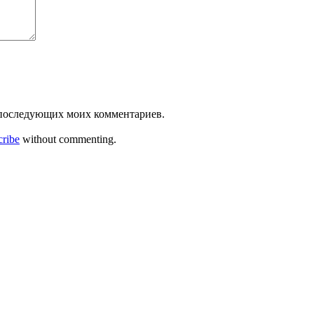
ля последующих моих комментариев.
cribe
without commenting.