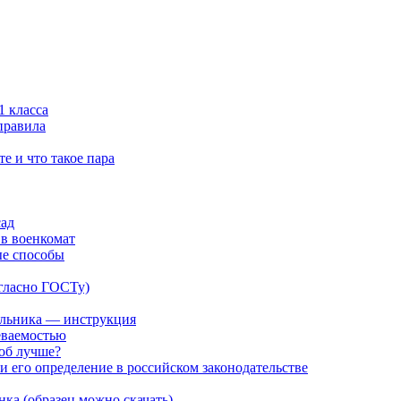
1 класса
правила
е и что такое пара
сад
 в военкомат
ые способы
огласно ГОСТу)
ольника — инструкция
еваемостью
об лучше?
и его определение в российском законодательстве
нка (образец можно скачать)