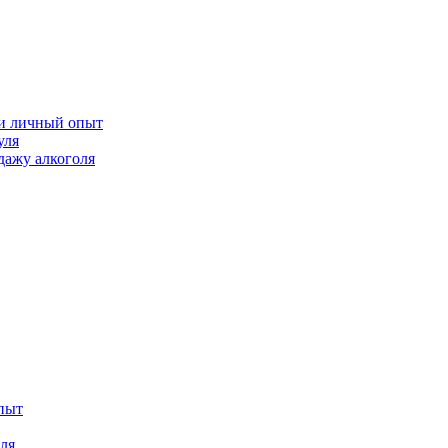
 и личный опыт
уля
дажу алкоголя
опыт
ля