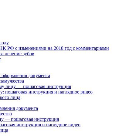
году
К РФ с изменениями на 2018 год с комментариями
за лечение зубов
т
в оформления документа
 замужества
му лицу — пошаговая инструкция
у: пошаговая инструкция и наглядное видео
кого лица
мления документа
ества
цу — пошаговая инструкция
шаговая инструкция и наглядное видео
лица