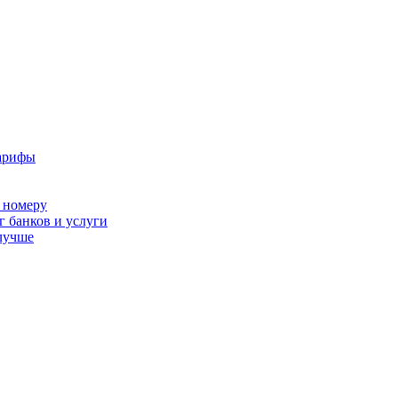
тарифы
 номеру
г банков и услуги
лучше