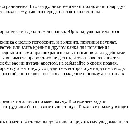
о ограниченна. Его сотрудники не имеют полномочий наряду с
грожать ему, как это нередко делают коллекторы.
 юридический департамент банка. Юристы, уже занимаются
олжника с целью поговорить и выяснить причины неуплат,
частей или взять кредит в другом банка для погашения
я представителями правоохранительных органов или судебными
, вы имеете право этого не делать, и это право охраняется
к бы вас ни пугали арестом, не забывайте о своих правах.
орскому агентству, у сотрудников которого уже другие методы
орого обычно включают вознаграждение в пользу агентства в
 средств изгаляется по максимуму. В основные задачи
сотрудники банка звонить не станут. Также в их задачу входит
ть на место жительства должника и вручать ему уведомление о