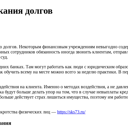
кания долгов
ию долгов. Некоторым финансовым учреждениям невыгодно содер
чных сотрудников обязанность иногда звонить клиентам, отправл
суд.
их банках. Там могут работать как люди с юридическим образов
ак обучить всему на месте можно всего за неделю практики. В 
действия на клиента. Именно о методах воздействия, а не давлен
а будут больше делать упор на том, что в случае невыплаты кре
 больше действует страх лишиться имущества, поэтому им работ
нкротства физических лиц —
https://sks73.ru/
кания