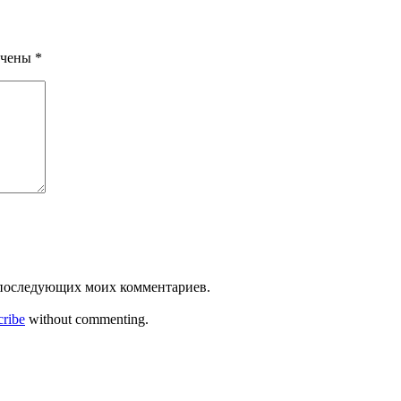
ечены
*
ля последующих моих комментариев.
cribe
without commenting.