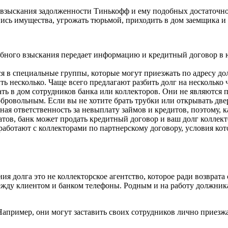
а взыскания задолженности Тинькофф и ему подобных достаточн
сь имущества, угрожать тюрьмой, приходить в дом заемщика и у
ебного взыскания передает информацию и кредитный договор в
ся в специальные группы, которые могут приезжать по адресу д
ь несколько. Чаще всего предлагают разбить долг на несколько 
ать в дом сотрудников банка или коллекторов. Они не являютс
бровольным. Если вы не хотите брать трубки или открывать дверь
ая ответственность за невыплату займов и кредитов, поэтому, ка
атов, банк может продать кредитный договор и ваш долг коллект
аботают с коллекторами по партнерскому договору, условия кот
ия долга это не коллекторское агентство, которое ради возврата
жду клиентом и банком телефоны. Родным и на работу должника 
пример, они могут заставить своих сотрудников лично приезжа