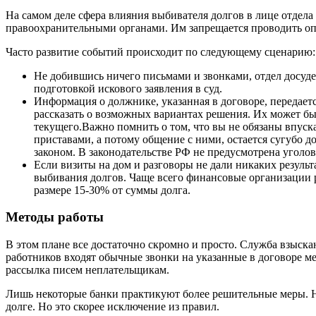
На самом деле сфера влияния выбивателя долгов в лице отдел
правоохранительными органами. Им запрещается проводить опи
Часто развитие событий происходит по следующему сценарию:
Не добившись ничего письмами и звонками, отдел досуд
подготовкой искового заявления в суд.
Информация о должнике, указанная в договоре, передает
рассказать о возможных вариантах решения. Их может быт
текущего.Важно помнить о том, что вы не обязаны впуск
приставами, а потому общение с ними, остается сугубо до
законом. В законодательстве РФ не предусмотрена уголовн
Если визиты на дом и разговоры не дали никаких результ
выбивания долгов. Чаще всего финансовые организации р
размере 15-30% от суммы долга.
Методы работы
В этом плане все достаточно скромно и просто. Служба взыскан
работников входят обычные звонки на указанные в договоре ме
рассылка писем неплательщикам.
Лишь некоторые банки практикуют более решительные меры. На
долге. Но это скорее исключение из правил.