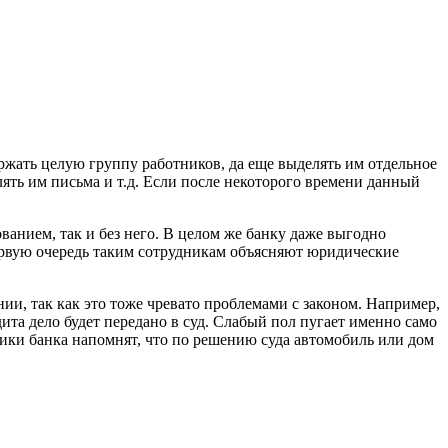
жать целую группу работников, да еще выделять им отдельное
ять им письма и т.д. Если после некоторого времени данный
анием, так и без него. В целом же банку даже выгодно
первую очередь таким сотрудникам объясняют юридические
ии, так как это тоже чревато проблемами с законом. Например,
дита дело будет передано в суд. Слабый пол пугает именно само
ники банка напомнят, что по решению суда автомобиль или дом