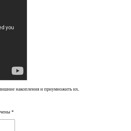
 лишние накопления и приумножить их.
ечены
*