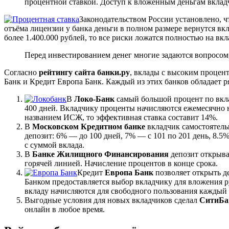
процентной ставкой. Доступ к вложенным деньгам вклад
Законодательством России установлено, чт
отъёма лицензии у банка деньги в полном размере вернутся вк
более 1.400.000 рублей, то все риски ложатся полностью на вкл
Перед инвестированием денег многие задаются вопросом, 
Согласно
рейтингу сайта банки.ру
, вклады с высоким процен
Банк и Кредит Европа Банк. Каждый из этих банков обладает 
В
Локо-Банк
самый большой процент по вкла
400 дней. Вкладчику проценты начисляются ежемесячно н
названием ИСЖ, то эффективная ставка составит 14%.
В
Московском Кредитном банке
вкладчик самостоятельн
депозит: 6% — до 100 дней, 7% — с 101 по 201 день, 8.5
с суммой вклада.
В
Банке Жилищного Финансирования
депозит открыва
горячей линией. Начисление процентов в конце срока.
Кредит
Европа Банк
позволяет открыть де
Банком предоставляется выбор вкладчику для вложения р
вкладу начисляются для свободного пользования каждый 
Выгодные условия для новых вкладчиков сделал
СитиБа
онлайн в любое время.