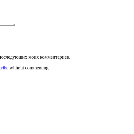
ля последующих моих комментариев.
cribe
without commenting.