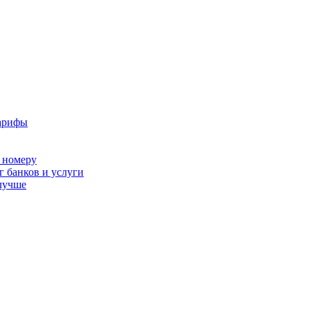
тарифы
 номеру
г банков и услуги
лучше