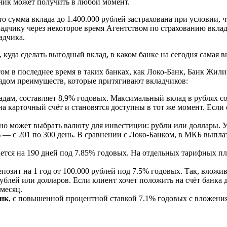
чик может получить в любой момент.
о сумма вклада до 1.400.000 рублей застрахована при условии, ч
ладчику через некоторое время Агентством по страхованию вкла
адчика.
куда сделать выгодный вклад, в каком банке на сегодня самая 
том в последнее время в таких банках, как Локо-Банк, Банк Ж
рядом преимуществ, которые притягивают вкладчиков:
дам, составляет 8,9% годовых. Максимальный вклад в рублях с
а карточный счёт и становятся доступны в тот же момент. Если
о может выбрать валюту для инвестиции: рубли или доллары. Ус
% — с 201 по 300 день. В сравнении с Локо-Банком, в МКБ выплат
ется на 190 дней под 7.85% годовых. На отдельных тарифных пл
позит на 1 год от 100.000 рублей под 7.5% годовых. Так, вложи
ублей или долларов. Если клиент хочет положить на счёт банка 
месяц.
нк
, с повышенной процентной ставкой 7.1% годовых с вложения