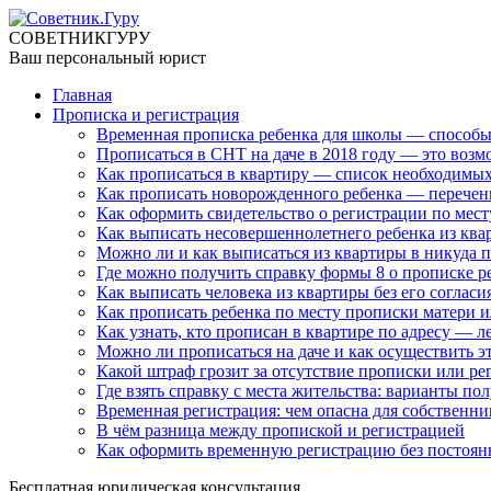
СОВЕТНИК
ГУРУ
Ваш персональный юрист
Главная
Прописка и регистрация
Временная прописка ребенка для школы — способы
Прописаться в СНТ на даче в 2018 году — это возм
Как прописаться в квартиру — список необходимы
Как прописать новорожденного ребенка — перечен
Как оформить свидетельство о регистрации по мес
Как выписать несовершеннолетнего ребенка из ква
Можно ли и как выписаться из квартиры в никуда 
Где можно получить справку формы 8 о прописке р
Как выписать человека из квартиры без его согласи
Как прописать ребенка по месту прописки матери и
Как узнать, кто прописан в квартире по адресу — 
Можно ли прописаться на даче и как осуществить э
Какой штраф грозит за отсутствие прописки или ре
Где взять справку с места жительства: варианты по
Временная регистрация: чем опасна для собственни
В чём разница между пропиской и регистрацией
Как оформить временную регистрацию без постоя
Бесплатная юридическая консультация