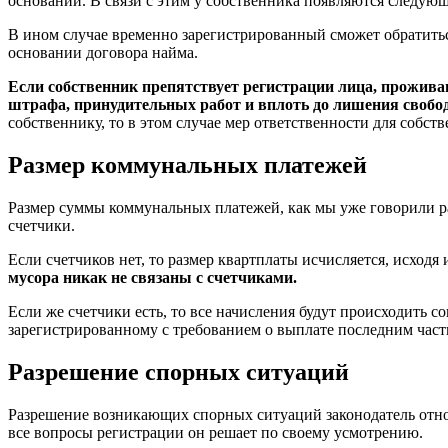
оснований. В связи с этим у собственника появляются следую
В ином случае временно зарегистрированный сможет обратитьс
основании договора найма.
Если собственник препятствует регистрации лица, прожива
штрафа, принудительных работ и вплоть до лишения свобо
собственнику, то в этом случае мер ответственности для собств
Размер коммунальных платежей
Размер суммы коммунальных платежей, как мы уже говорили ран
счетчики.
Если счетчиков нет, то размер квартплаты исчисляется, исход
мусора никак не связаны с счетчиками.
Если же счетчики есть, то все начисления будут происходить 
зарегистрированному с требованием о выплате последним част
Разрешение спорных ситуаций
Разрешение возникающих спорных ситуаций законодатель относ
все вопросы регистрации он решает по своему усмотрению.