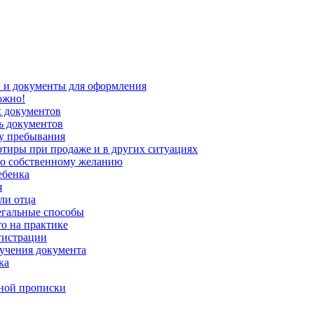
 и документы для оформления
ожно!
х документов
ь документов
ту пребывания
ртиры при продаже и в других ситуациях
по собственному желанию
ебенка
я
ли отца
легальные способы
то на практике
гистрации
лучения документа
ка
нной прописки