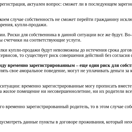
 регистрация, актуален вопрос: сможет ли в последующем зарег
в коем случае собственность не сможет перейти гражданину исклю
арения, купли-продажи.
и. Риски для собственника в данной ситуации все же будут. Во
ны счетчики на соответствующие услуги.
лки купли-продажи будут невозможны до истечения срока догово
рвисов, то существует риск совершения действий без согласия 
нду временно зарегистрированным – еще один риск для собст
ять свое аморальное поведение, могут не уплачивать деньги за 
итуации: временно зарегистрированные могу прописать вместе 
на жилое помещение ни несовершеннолетние, ни их родители все
го временно зарегистрированный родитель, то в этом случае соб
едусмотреть данные пункты в договоре проживания, который нео