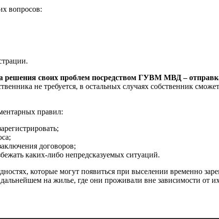
их вопросов:
страции.
-за решения своих проблем посредством ГУВМ МВД – отправка
ственника не требуется, в остальных случаях собственник сможе
ементарных правил:
арегистрировать;
оса;
заключения договоров;
збежать каких-либо непредсказуемых ситуаций.
дностях, которые могут появиться при выселении временно зар
 дальнейшем на жилье, где они проживали вне зависимости от и