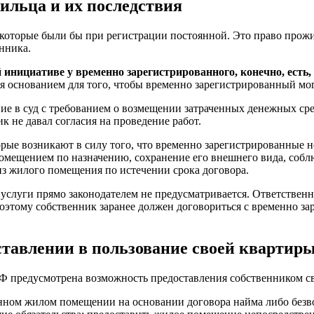
ильца и их последствия
которые были бы при регистрации постоянной. Это право прожи
нника.
й инициативе у временно зарегистрированного, конечно, ест
 основанием для того, чтобы временно зарегистрированный мог 
 в суд с требованием о возмещении затраченных денежных средст
к не давал согласия на проведение работ.
торые возникают в силу того, что временно зарегистрированные 
помещением по назначению, сохранение его внешнего вида, собл
 из жилого помещения по истечении срока договора.
 услуги прямо законодателем не предусматривается. Ответствен
этому собственник заранее должен договориться с временно зар
ставлении в пользование своей квартир
РФ предусмотрена возможность предоставления собственником с
анном жилом помещении на основании договора найма либо безв