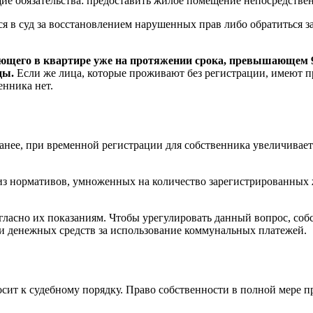
щие обязательства: предоставить жилое помещение непосредстве
я в суд за восстановлением нарушенных прав либо обратиться з
ющего в квартире уже на протяжении срока, превышающем 90 
ды.
Если же лица, которые проживают без регистрации, имеют п
енника нет.
ее, при временной регистрации для собственника увеличивается
я из нормативов, умноженных на количество зарегистрированных
согласно их показаниям. Чтобы урегулировать данный вопрос, со
и денежных средств за использование коммунальных платежей.
ит к судебному порядку. Право собственности в полной мере пр