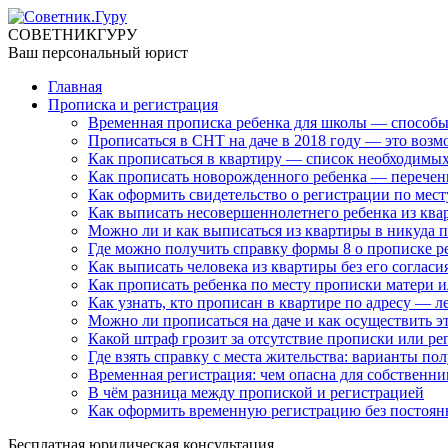
СОВЕТНИК
ГУРУ
Ваш персональный юрист
Главная
Прописка и регистрация
Временная прописка ребенка для школы — способы
Прописаться в СНТ на даче в 2018 году — это возм
Как прописаться в квартиру — список необходимы
Как прописать новорожденного ребенка — перечен
Как оформить свидетельство о регистрации по мес
Как выписать несовершеннолетнего ребенка из ква
Можно ли и как выписаться из квартиры в никуда 
Где можно получить справку формы 8 о прописке р
Как выписать человека из квартиры без его согласи
Как прописать ребенка по месту прописки матери и
Как узнать, кто прописан в квартире по адресу — 
Можно ли прописаться на даче и как осуществить э
Какой штраф грозит за отсутствие прописки или ре
Где взять справку с места жительства: варианты по
Временная регистрация: чем опасна для собственни
В чём разница между пропиской и регистрацией
Как оформить временную регистрацию без постоя
Бесплатная юридическая консультация