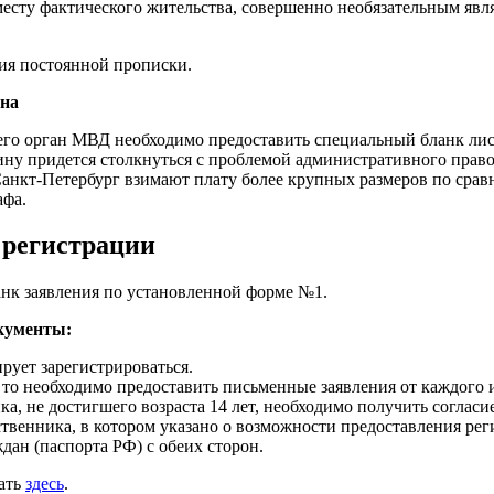
сту фактического жительства, совершенно необязательным явля
вия постоянной прописки.
ина
его орган МВД необходимо предоставить специальный бланк лис
ину придется столкнуться с проблемой административного право
Санкт-Петербург взимают плату более крупных размеров по сра
афа.
 регистрации
нк заявления по установленной форме №1.
кументы:
рует зарегистрироваться.
то необходимо предоставить письменные заявления от каждого из
, не достигшего возраста 14 лет, необходимо получить согласи
твенника, в котором указано о возможности предоставления рег
ан (паспорта РФ) с обеих сторон.
ать
здесь
.