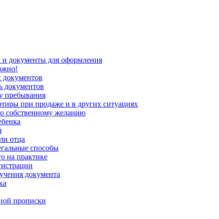
 и документы для оформления
ожно!
х документов
ь документов
ту пребывания
ртиры при продаже и в других ситуациях
по собственному желанию
ебенка
я
ли отца
легальные способы
то на практике
гистрации
лучения документа
ка
нной прописки