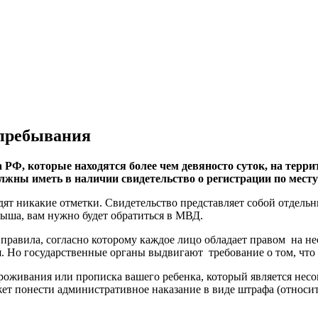
 пребывания
РФ, которые находятся более чем девяносто суток, на террит
олжны иметь в наличии свидетельство о регистрации по мест
ят никакие отметки. Свидетельство представляет собой отдел
дыша, вам нужно будет обратиться в МВД.
правила, согласно которому каждое лицо обладает правом на н
ия. Но государственные органы выдвигают требование о том, чт
оживания или прописка вашего ребенка, который является несов
жет понести административное наказание в виде штрафа (относит