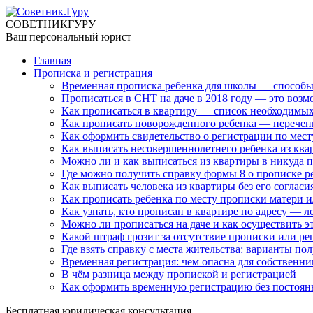
СОВЕТНИК
ГУРУ
Ваш персональный юрист
Главная
Прописка и регистрация
Временная прописка ребенка для школы — способы
Прописаться в СНТ на даче в 2018 году — это возм
Как прописаться в квартиру — список необходимы
Как прописать новорожденного ребенка — перечен
Как оформить свидетельство о регистрации по мес
Как выписать несовершеннолетнего ребенка из ква
Можно ли и как выписаться из квартиры в никуда 
Где можно получить справку формы 8 о прописке р
Как выписать человека из квартиры без его согласи
Как прописать ребенка по месту прописки матери и
Как узнать, кто прописан в квартире по адресу — 
Можно ли прописаться на даче и как осуществить э
Какой штраф грозит за отсутствие прописки или ре
Где взять справку с места жительства: варианты по
Временная регистрация: чем опасна для собственни
В чём разница между пропиской и регистрацией
Как оформить временную регистрацию без постоя
Бесплатная юридическая консультация