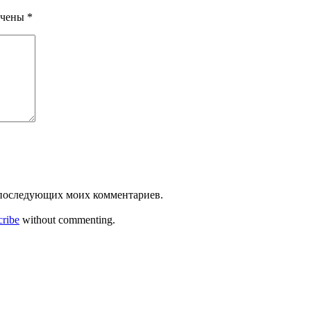
ечены
*
ля последующих моих комментариев.
cribe
without commenting.