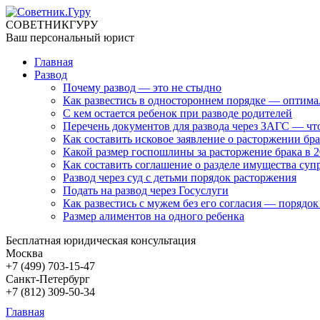
СОВЕТНИК
ГУРУ
Ваш персональный юрист
Главная
Развод
Почему развод — это не стыдно
Как развестись в одностороннем порядке — оптим
С кем остается ребенок при разводе родителей
Перечень документов для развода через ЗАГС — чт
Как составить исковое заявление о расторжении б
Какой размер госпошлины за расторжение брака в 2
Как составить соглашение о разделе имущества супр
Развод через суд с детьми порядок расторжения
Подать на развод через Госуслуги
Как развестись с мужем без его согласия — порядок
Размер алиментов на одного ребенка
Бесплатная юридическая консультация
Москва
+7 (499)
703-15-47
Санкт-Петербург
+7 (812)
309-50-34
Главная