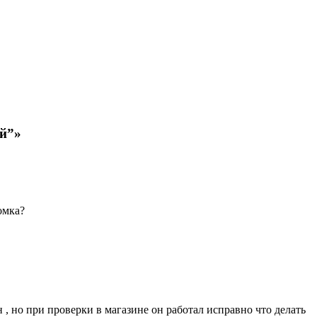
ей”»
омка?
н , но при проверки в магазине он работал исправно что делать