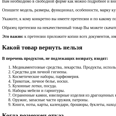
Вам необходимо в свободной форме как можно подробнее и вн
Опишите модель, размеры, функционал, особенности, марку ку
Укажите, к кому конкретно вы имеете претензии и по какому п
Образец претензии на некачественный товар Вы можете скача
Это важно:
к претензии приложите копии всех документов, и
Какой товар вернуть нельзя
В перечень продуктов, не подлежащих возврату, входят:
Медикаментозные средства, лекарства. Продукты, испол
Средства для личной гигиены.
Косметические наборы, парфюмерия.
Трикотаж, личное белье, носки.
Кухонные лотки, посуда.
Наборы мебели и гарнитуры.
Ограненные камни, ювелирные изделия из драгоценных к
Оружие, запасные части оружия, патроны.
Книги, ноты, карты, календари, брошюры, буклеты, нахо
Когда возможен отказ