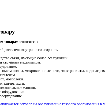
товару
им товарам относятся:
й двигатель внутреннего сгорания.
ства связи, имеющие более 2-х функций.
ли струйным механизмом.
рудование.
ьные машины, микроволновые печи, электроплиты, водонагрева
игателем.
рт, мотоблоки.
, катера, яхты.
числительные машины.
е оборудование.
оборудование.
заключается договор на обслуживание газового оборудования в