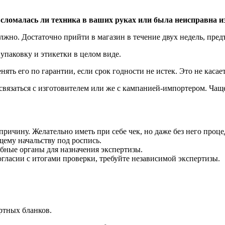
, сломалась ли техника в ваших руках или была неисправна и
лжно. Достаточно прийти в магазин в течение двух недель, предъ
упаковку и этикетки в целом виде.
нять его по гарантии, если срок годности не истек. Это не каса
связаться с изготовителем или же с кампанией-импортером. Чащ
ричину. Желательно иметь при себе чек, но даже без него проц
щему начальству под роспись.
ебные органы для назначения экспертизы.
огласии с итогами проверки, требуйте независимой экспертизы.
ртных бланков.