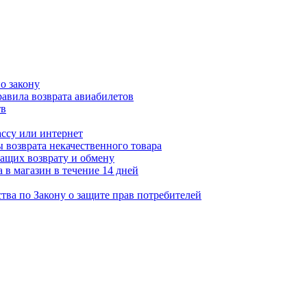
о закону
авила возврата авиабилетов
тв
ассу или интернет
 возврата некачественного товара
ащих возврату и обмену
 в магазин в течение 14 дней
тва по Закону о защите прав потребителей