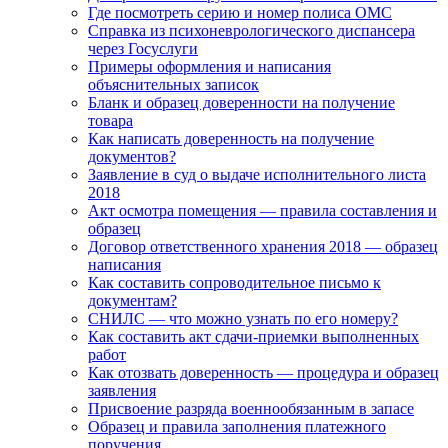
Где посмотреть серию и номер полиса ОМС
Справка из психоневрологического диспансера
через Госуслуги
Примеры оформления и написания
объяснительных записок
Бланк и образец доверенности на получение
товара
Как написать доверенность на получение
документов?
Заявление в суд о выдаче исполнительного листа
2018
Акт осмотра помещения — правила составления и
образец
Договор ответственного хранения 2018 — образец
написания
Как составить сопроводительное письмо к
документам?
СНИЛС — что можно узнать по его номеру?
Как составить акт сдачи-приемки выполненных
работ
Как отозвать доверенность — процедура и образец
заявления
Присвоение разряда военнообязанным в запасе
Образец и правила заполнения платежного
поручения