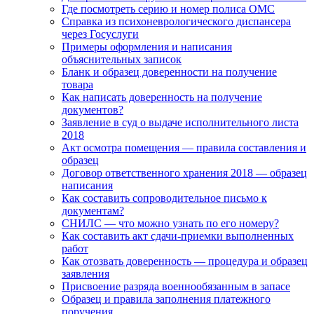
Где посмотреть серию и номер полиса ОМС
Справка из психоневрологического диспансера
через Госуслуги
Примеры оформления и написания
объяснительных записок
Бланк и образец доверенности на получение
товара
Как написать доверенность на получение
документов?
Заявление в суд о выдаче исполнительного листа
2018
Акт осмотра помещения — правила составления и
образец
Договор ответственного хранения 2018 — образец
написания
Как составить сопроводительное письмо к
документам?
СНИЛС — что можно узнать по его номеру?
Как составить акт сдачи-приемки выполненных
работ
Как отозвать доверенность — процедура и образец
заявления
Присвоение разряда военнообязанным в запасе
Образец и правила заполнения платежного
поручения