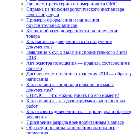
Где посмотреть серию и номер полиса ОМС
Справка из психоневрологического диспансера
через Госуслуги
Примеры оформления и написания
объяснительных записок
Бланк и образец доверенности на получение
товара
Как написать доверенность на получение
документов?
Заявление в суд о выдаче исполнительного листа
2018
Акт осмотра помещения — правила составления и
образец
Договор ответственного хранения 2018 — образец
написания
Как составить сопроводительное письмо к
документам?
СНИЛС — что можно узнать по его номеру?
Как составить акт сдачи-приемки выполненных
работ
Как отозвать доверенность — процедура и образец
заявления
Присвоение разряда военнообязанным в запасе
Образец и правила заполнения платежного
поручения