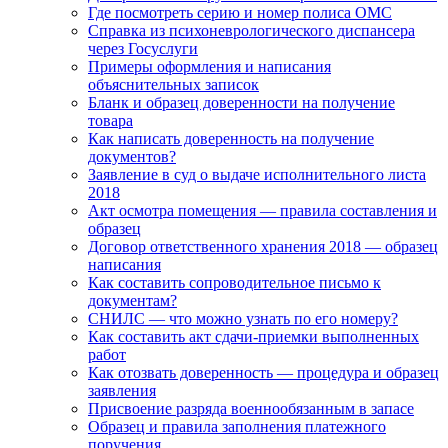
Где посмотреть серию и номер полиса ОМС
Справка из психоневрологического диспансера
через Госуслуги
Примеры оформления и написания
объяснительных записок
Бланк и образец доверенности на получение
товара
Как написать доверенность на получение
документов?
Заявление в суд о выдаче исполнительного листа
2018
Акт осмотра помещения — правила составления и
образец
Договор ответственного хранения 2018 — образец
написания
Как составить сопроводительное письмо к
документам?
СНИЛС — что можно узнать по его номеру?
Как составить акт сдачи-приемки выполненных
работ
Как отозвать доверенность — процедура и образец
заявления
Присвоение разряда военнообязанным в запасе
Образец и правила заполнения платежного
поручения