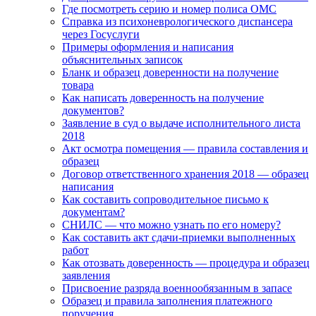
Где посмотреть серию и номер полиса ОМС
Справка из психоневрологического диспансера
через Госуслуги
Примеры оформления и написания
объяснительных записок
Бланк и образец доверенности на получение
товара
Как написать доверенность на получение
документов?
Заявление в суд о выдаче исполнительного листа
2018
Акт осмотра помещения — правила составления и
образец
Договор ответственного хранения 2018 — образец
написания
Как составить сопроводительное письмо к
документам?
СНИЛС — что можно узнать по его номеру?
Как составить акт сдачи-приемки выполненных
работ
Как отозвать доверенность — процедура и образец
заявления
Присвоение разряда военнообязанным в запасе
Образец и правила заполнения платежного
поручения