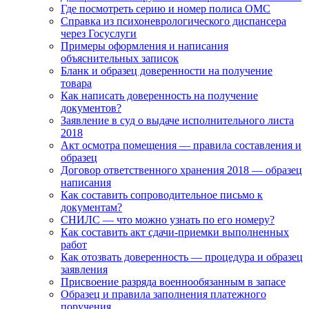
Где посмотреть серию и номер полиса ОМС
Справка из психоневрологического диспансера
через Госуслуги
Примеры оформления и написания
объяснительных записок
Бланк и образец доверенности на получение
товара
Как написать доверенность на получение
документов?
Заявление в суд о выдаче исполнительного листа
2018
Акт осмотра помещения — правила составления и
образец
Договор ответственного хранения 2018 — образец
написания
Как составить сопроводительное письмо к
документам?
СНИЛС — что можно узнать по его номеру?
Как составить акт сдачи-приемки выполненных
работ
Как отозвать доверенность — процедура и образец
заявления
Присвоение разряда военнообязанным в запасе
Образец и правила заполнения платежного
поручения