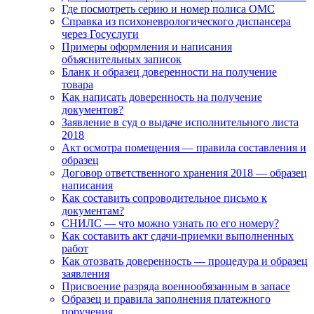
Где посмотреть серию и номер полиса ОМС
Справка из психоневрологического диспансера
через Госуслуги
Примеры оформления и написания
объяснительных записок
Бланк и образец доверенности на получение
товара
Как написать доверенность на получение
документов?
Заявление в суд о выдаче исполнительного листа
2018
Акт осмотра помещения — правила составления и
образец
Договор ответственного хранения 2018 — образец
написания
Как составить сопроводительное письмо к
документам?
СНИЛС — что можно узнать по его номеру?
Как составить акт сдачи-приемки выполненных
работ
Как отозвать доверенность — процедура и образец
заявления
Присвоение разряда военнообязанным в запасе
Образец и правила заполнения платежного
поручения