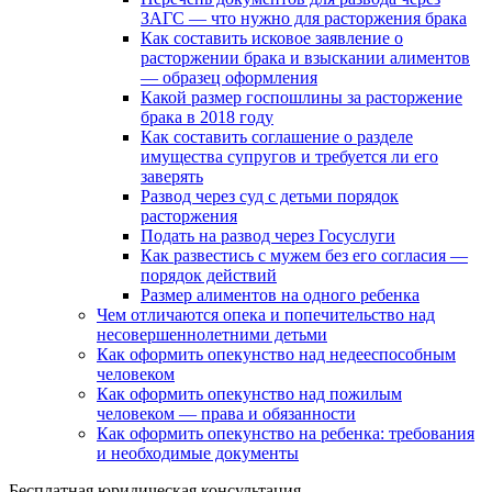
ЗАГС — что нужно для расторжения брака
Как составить исковое заявление о
расторжении брака и взыскании алиментов
— образец оформления
Какой размер госпошлины за расторжение
брака в 2018 году
Как составить соглашение о разделе
имущества супругов и требуется ли его
заверять
Развод через суд с детьми порядок
расторжения
Подать на развод через Госуслуги
Как развестись с мужем без его согласия —
порядок действий
Размер алиментов на одного ребенка
Чем отличаются опека и попечительство над
несовершеннолетними детьми
Как оформить опекунство над недееспособным
человеком
Как оформить опекунство над пожилым
человеком — права и обязанности
Как оформить опекунство на ребенка: требования
и необходимые документы
Бесплатная юридическая консультация