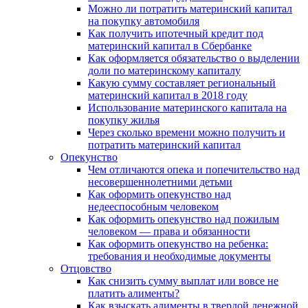
Можно ли потратить материнский капитал
на покупку автомобиля
Как получить ипотечный кредит под
материнский капитал в Сбербанке
Как оформляется обязательство о выделении
доли по материнскому капиталу
Какую сумму составляет региональный
материнский капитал в 2018 году
Использование материнского капитала на
покупку жилья
Через сколько времени можно получить и
потратить материнский капитал
Опекунство
Чем отличаются опека и попечительство над
несовершеннолетними детьми
Как оформить опекунство над
недееспособным человеком
Как оформить опекунство над пожилым
человеком — права и обязанности
Как оформить опекунство на ребенка:
требования и необходимые документы
Отцовство
Как снизить сумму выплат или вовсе не
платить алименты?
Как взыскать алименты в твердой денежной