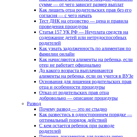
сумме — от чего зависит размер выплат
Как лишить отца родительских прав без его
согласия — с чего начать
Тест ДНК на отцовство — цена и правила
проведения процедуры
Статья 157 УК РФ — Неуплата средств на
содержание детей или нетрудоспособных
родителей
Как узнать задолженность по алиментам по
фамилии онлайн
Как начисляются алименты на ребенка, если
отец не работает официально
До какого возраста выплачиваются
алименты на ребенка, если он учится в ВУЗе
Основания для лишения родительских прав
отца и особенности процедуры
Отказ от родительских прав отца
добровольно — описание процедуры
Развод
Почему развод — это не стыдно
Как развестись в одностороннем порядке —
оптимальный порядок действий
С кем остается ребенок при разводе
родителей
Перечень документов для развода через