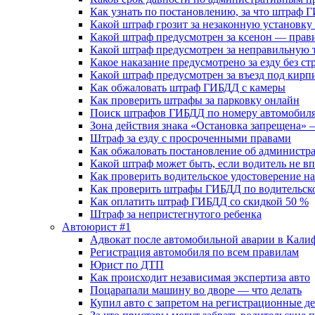
Как узнать по постановлению, за что штраф 
Какой штраф грозит за незаконную установк
Какой штраф предусмотрен за ксенон — прав
Какой штраф предусмотрен за неправильную т
Какое наказание предусмотрено за езду без ст
Какой штраф предусмотрен за въезд под кирпи
Как обжаловать штраф ГИБДД с камеры
Как проверить штрафы за парковку онлайн
Поиск штрафов ГИБДД по номеру автомобиля
Зона действия знака «Остановка запрещена
Штраф за езду с просроченными правами
Как обжаловать постановление об админист
Какой штраф может быть, если водитель не вп
Как проверить водительское удостоверение н
Как проверить штрафы ГИБДД по водительск
Как оплатить штраф ГИБДД со скидкой 50 %
Штраф за непристегнутого ребенка
Автоюрист #1
Адвокат после автомобильной аварии в Кал
Регистрация автомобиля по всем правилам
Юрист по ДТП
Как происходит независимая экспертиза авто
Поцарапали машину во дворе — что делать
Купил авто с запретом на регистрационные д