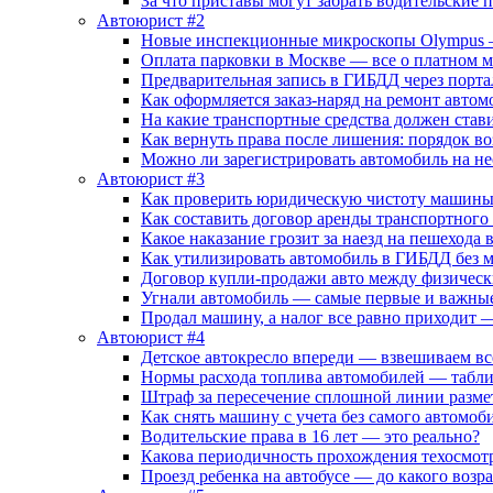
За что приставы могут забрать водительские 
Автоюрист #2
Новые инспекционные микроскопы Olympus –
Оплата парковки в Москве — все о платном 
Предварительная запись в ГИБДД через порта
Как оформляется заказ-наряд на ремонт автом
На какие транспортные средства должен стави
Как вернуть права после лишения: порядок в
Можно ли зарегистрировать автомобиль на н
Автоюрист #3
Как проверить юридическую чистоту машины
Как составить договор аренды транспортного
Какое наказание грозит за наезд на пешехода
Как утилизировать автомобиль в ГИБДД без
Договор купли-продажи авто между физичес
Угнали автомобиль — самые первые и важные
Продал машину, а налог все равно приходит —
Автоюрист #4
Детское автокресло впереди — взвешиваем вс
Нормы расхода топлива автомобилей — табли
Штраф за пересечение сплошной линии разме
Как снять машину с учета без самого автомо
Водительские права в 16 лет — это реально?
Какова периодичность прохождения техосмот
Проезд ребенка на автобусе — до какого возр