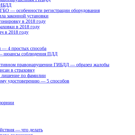
ГИБДД
у ГБО — особенности регистрации оборудования
ила законной установки
онировку в 2018 году
раховки в 2018 году
ч в 2018 году
 — 4 простых способа
» — нюансы соблюдения ПДД
ративном правонарушении ГИБДД — образец жалобы
исан в страховку
а лишение по фамилии
ому удостоверению — 5 способов
ифорнии
ействия — что делать