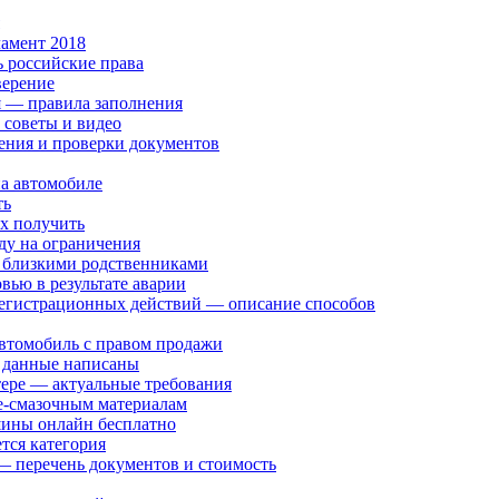
амент 2018
ь российские права
верение
я — правила заполнения
 советы и видео
ения и проверки документов
на автомобиле
ть
их получить
ду на ограничения
 близкими родственниками
ью в результате аварии
 регистрационных действий — описание способов
автомобиль с правом продажи
е данные написаны
тере — актуальные требования
е-смазочным материалам
шины онлайн бесплатно
тся категория
— перечень документов и стоимость