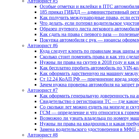
Автоюрист #5
Особые отметки и вклейки в ПТС автомобиля
185 приказ ГИБДД — административный регл
Как получить международные права, если ест
Что делать, если потерял водительское удосто
Образец путевого листа легкового автомобил
Как сдать на права с первого раза — полезные
Покупка автомобиля с рук — нюансы оформл
Автоюрист #6
Куда следует клеить по правилам знак шипы 
Сколько стоит поменять права и как это сдела
Нужны ли права на скутер в 2018 году и как 
Как бесплатно пробить автомобиль по VIN-ко
Как оформить дарственную на машину между
Ст 12.24 КоАП РФ — причинение вреда здоров
Зачем нужна проверка автомобиля на запрет
Автоюрист #7
Как оформить генеральную доверенность на 
Свидетельство о регистрации ТС — где каки
Со скольки лет можно ездить на мопеде и ску
ГСМ — определение и что относится к горюч
Возможно ли узнать владельца по номеру ма
Нужны ли права на квадроцикл и какая требуе
Замена водительского удостоверения в МФЦ 
Автоюрист #8