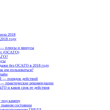
ила 2018
2018 году
 — плюсы и минусы
ус (ОСАГО)
САГО?
усы
одажи без ОСАГО в 2018 году
к им пользоваться?
лайн
П — порядок действий
 — практические рекомендации
ГО и каков срок ее действия
т под камеру
в пьяном состоянии
правонарушениям ГИБДД