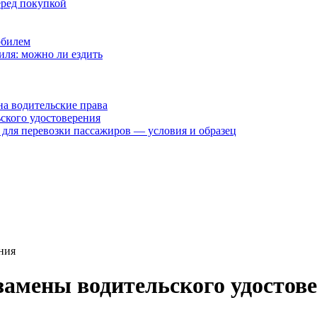
еред покупкой
обилем
иля: можно ли ездить
на водительские права
ского удостоверения
 для перевозки пассажиров — условия и образец
ния
амены водительского удостов