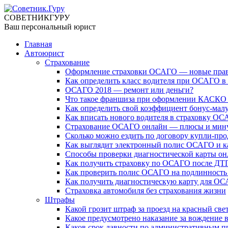
СОВЕТНИК
ГУРУ
Ваш персональный юрист
Главная
Автоюрист
Страхование
Оформление страховки ОСАГО — новые прав
Как определить класс водителя при ОСАГО в 
ОСАГО 2018 — ремонт или деньги?
Что такое франшиза при оформлении КАСКО
Как определить свой коэффициент бонус-мал
Как вписать нового водителя в страховку О
Страхование ОСАГО онлайн — плюсы и мин
Сколько можно ездить по договору купли-пр
Как выглядит электронный полис ОСАГО и ка
Способы проверки диагностической карты он
Как получить страховку по ОСАГО после ДТ
Как проверить полис ОСАГО на подлинность
Как получить диагностическую карту для ОСА
Страховка автомобиля без страхования жизни
Штрафы
Какой грозит штраф за проезд на красный све
Какое предусмотрено наказание за вождение 
Каков срок давности по административным 