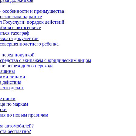
права должников
 особенности и преимущества
московском паркинге
л Госуслуги: порядок действий
обиля в автосервисе
ться тахограф
озврата документов
есовершеннолетнего ребенка
 перед покупкой
 средства с экипажем с юридическим лицом
 вне пешеходного перехода
 машины
кими лицами
 действия
 что делать
е риски
ца по маркам
тки
биля по новым правилам
ра автомобилей?
аста бесплатно?