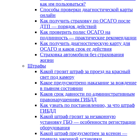
как им пользоваться?
Способы проверки диагностической карты
онлайн
Как получить страховку по ОСАГО после
ДТП — порядок действий
Как проверить полис ОСАГО на
подлинность — практические рекомендации
Как получить диагностическую карту для
ОСАГО и каков срок ее действия
Страховка автомобиля без страхования
жизни
Штрафы
Какой грозит штраф за проезд на красный
свет под камеру
Какое предусмотрено наказание за вождение
в пьяном состоянии
Каков срок давности по административным
правонарушениям ГИБДД
Как узнать по постановлению, за что штраф
ГИБДД
Какой штраф грозит за незаконную
установку ГБО — особенности регистрации
оборудования
Какой штраф предусмотрен за ксенон —
правила законной установки