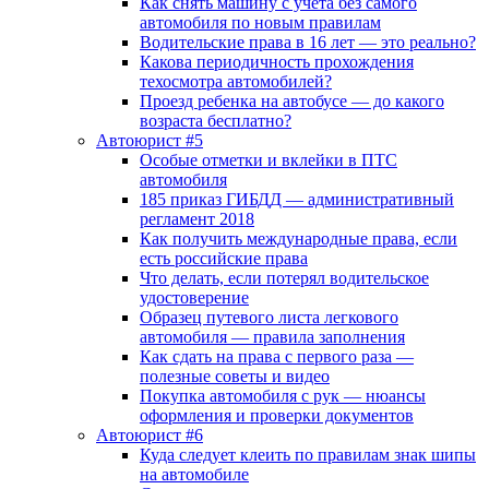
Как снять машину с учета без самого
автомобиля по новым правилам
Водительские права в 16 лет — это реально?
Какова периодичность прохождения
техосмотра автомобилей?
Проезд ребенка на автобусе — до какого
возраста бесплатно?
Автоюрист #5
Особые отметки и вклейки в ПТС
автомобиля
185 приказ ГИБДД — административный
регламент 2018
Как получить международные права, если
есть российские права
Что делать, если потерял водительское
удостоверение
Образец путевого листа легкового
автомобиля — правила заполнения
Как сдать на права с первого раза —
полезные советы и видео
Покупка автомобиля с рук — нюансы
оформления и проверки документов
Автоюрист #6
Куда следует клеить по правилам знак шипы
на автомобиле