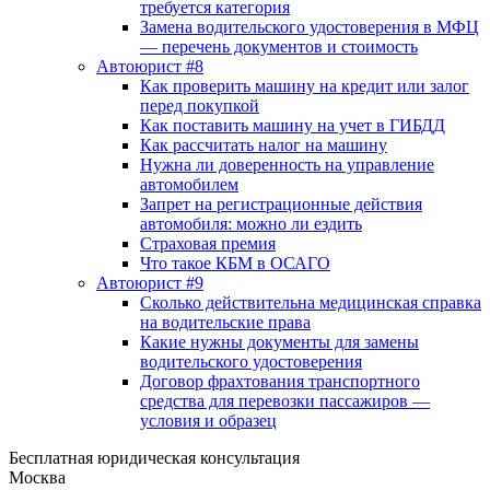
требуется категория
Замена водительского удостоверения в МФЦ
— перечень документов и стоимость
Автоюрист #8
Как проверить машину на кредит или залог
перед покупкой
Как поставить машину на учет в ГИБДД
Как рассчитать налог на машину
Нужна ли доверенность на управление
автомобилем
Запрет на регистрационные действия
автомобиля: можно ли ездить
Страховая премия
Что такое КБМ в ОСАГО
Автоюрист #9
Сколько действительна медицинская справка
на водительские права
Какие нужны документы для замены
водительского удостоверения
Договор фрахтования транспортного
средства для перевозки пассажиров —
условия и образец
Бесплатная юридическая консультация
Москва