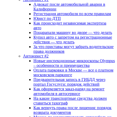
Адвокат после автомобильной аварии в
Калифорнии
Регистрация автомобиля по всем правилам
Юрист по ДТП
Как происходит независимая экспертиза
авто
Поцарапали машину во дворе — что делать
Купил авто с запретом на регистрационные
действия — что делать
За что приставы могут забрать водительские
права должников
Автоюрист #2
Новые инспекционные микроскопы Olympus
– особенности и преимущества
Оплата парковки в Москве — все о платном
московском паркинге
Предварительная запись в ГИБДД через
портал Госуслуги: порядок действий
Как оформляется заказ-наряд на ремонт
автомобиля в автосервисе
На какие транспортные средства должен
ставиться тахограф
Как вернуть права после лишения: порядок
возврата документов