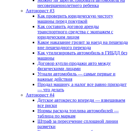
Можно ли зарегистрировать автомобиль на
несовершеннолетнего ребенка
Автоюрист #3
Как проверить юридическую чистоту
машины перед покупкой
Как составить договор аренды
транспортного средства с экипажем с
юридическим лицом
Какое наказание грозит за наезд на пешехода
вне пешеходного перехода
Как утилизировать автомобиль в ГИБДД без
машины
Договор купли-продажи авто между
физическими лицами
Угнали автомобиль — самые первые и
важные действия
Продал машину, а налог все равно приходит
— что делать
Автоюрист #4
Детское автокресло впереди — взвешиваем
все риски
Нормы расхода топлива автомобилей —
таблица по маркам
Штраф за пересечение сплошной линии
разметки