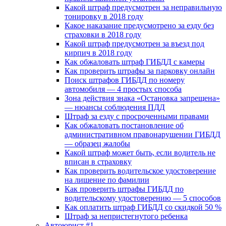
Какой штраф предусмотрен за неправильную
тонировку в 2018 году
Какое наказание предусмотрено за езду без
страховки в 2018 году
Какой штраф предусмотрен за въезд под
кирпич в 2018 году
Как обжаловать штраф ГИБДД с камеры
Как проверить штрафы за парковку онлайн
Поиск штрафов ГИБДД по номеру
автомобиля — 4 простых способа
Зона действия знака «Остановка запрещена»
— нюансы соблюдения ПДД
Штраф за езду с просроченными правами
Как обжаловать постановление об
административном правонарушении ГИБДД
— образец жалобы
Какой штраф может быть, если водитель не
вписан в страховку
Как проверить водительское удостоверение
на лишение по фамилии
Как проверить штрафы ГИБДД по
водительскому удостоверению — 5 способов
Как оплатить штраф ГИБДД со скидкой 50 %
Штраф за непристегнутого ребенка
Автоюрист #1