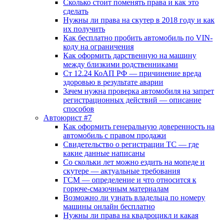
Сколько стоит поменять права и как это
сделать
Нужны ли права на скутер в 2018 году и как
их получить
Как бесплатно пробить автомобиль по VIN-
коду на ограничения
Как оформить дарственную на машину
между близкими родственниками
Ст 12.24 КоАП РФ — причинение вреда
здоровью в результате аварии
Зачем нужна проверка автомобиля на запрет
регистрационных действий — описание
способов
Автоюрист #7
Как оформить генеральную доверенность на
автомобиль с правом продажи
Свидетельство о регистрации ТС — где
какие данные написаны
Со скольки лет можно ездить на мопеде и
скутере — актуальные требования
ГСМ — определение и что относится к
горюче-смазочным материалам
Возможно ли узнать владельца по номеру
машины онлайн бесплатно
Нужны ли права на квадроцикл и какая