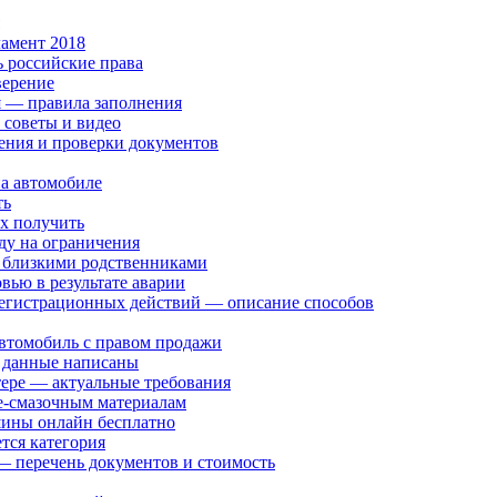
амент 2018
ь российские права
верение
я — правила заполнения
 советы и видео
ения и проверки документов
на автомобиле
ть
их получить
ду на ограничения
 близкими родственниками
ью в результате аварии
 регистрационных действий — описание способов
автомобиль с правом продажи
е данные написаны
тере — актуальные требования
е-смазочным материалам
шины онлайн бесплатно
тся категория
— перечень документов и стоимость