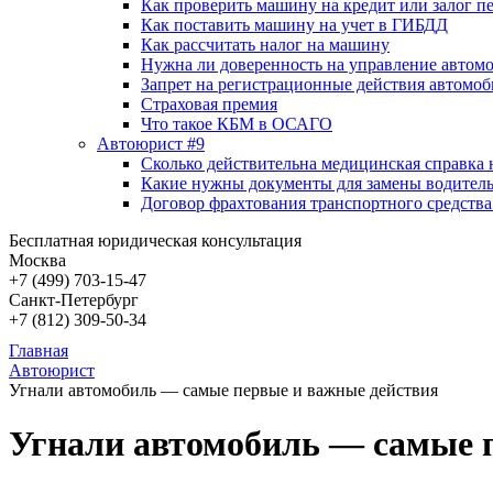
Как проверить машину на кредит или залог п
Как поставить машину на учет в ГИБДД
Как рассчитать налог на машину
Нужна ли доверенность на управление автом
Запрет на регистрационные действия автомоб
Страховая премия
Что такое КБМ в ОСАГО
Автоюрист #9
Сколько действительна медицинская справка 
Какие нужны документы для замены водитель
Договор фрахтования транспортного средства
Бесплатная юридическая консультация
Москва
+7 (499)
703-15-47
Санкт-Петербург
+7 (812)
309-50-34
Главная
Автоюрист
Угнали автомобиль — самые первые и важные действия
Угнали автомобиль — самые 