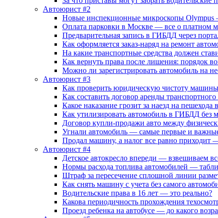
За что приставы могут забрать водительские 
Автоюрист #2
Новые инспекционные микроскопы Olympus –
Оплата парковки в Москве — все о платном 
Предварительная запись в ГИБДД через порта
Как оформляется заказ-наряд на ремонт автом
На какие транспортные средства должен стави
Как вернуть права после лишения: порядок в
Можно ли зарегистрировать автомобиль на н
Автоюрист #3
Как проверить юридическую чистоту машины
Как составить договор аренды транспортного
Какое наказание грозит за наезд на пешехода
Как утилизировать автомобиль в ГИБДД без
Договор купли-продажи авто между физичес
Угнали автомобиль — самые первые и важные
Продал машину, а налог все равно приходит —
Автоюрист #4
Детское автокресло впереди — взвешиваем вс
Нормы расхода топлива автомобилей — табли
Штраф за пересечение сплошной линии разме
Как снять машину с учета без самого автомо
Водительские права в 16 лет — это реально?
Какова периодичность прохождения техосмот
Проезд ребенка на автобусе — до какого возр