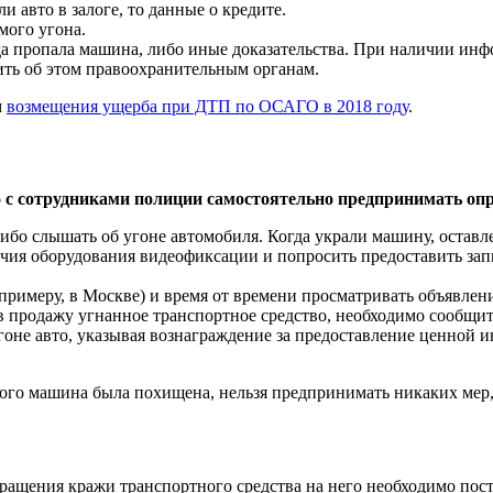
и авто в залоге, то данные о кредите.
мого угона.
а пропала машина, либо иные доказательства. При наличии ин
ть об этом правоохранительным органам.
м
возмещения ущерба при ДТП по ОСАГО в 2018 году
.
но с сотрудниками полиции самостоятельно предпринимать о
ибо слышать об угоне автомобиля. Когда украли машину, оставл
чия оборудования видеофиксации и попросить предоставить зап
примеру, в Москве) и время от времени просматривать объявле
в продажу угнанное транспортное средство, необходимо сообщит
гоне авто, указывая вознаграждение за предоставление ценной 
рого машина была похищена, нельзя предпринимать никаких мер
твращения кражи транспортного средства на него необходимо пос