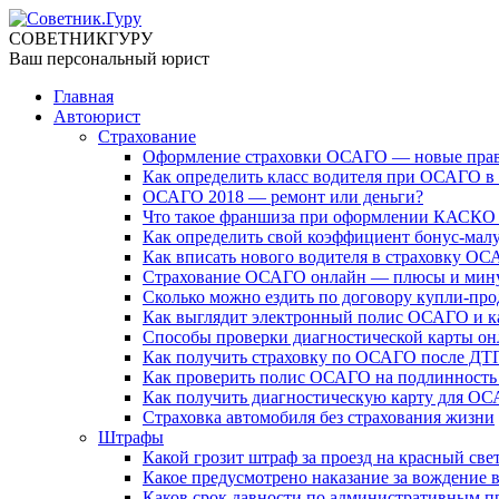
СОВЕТНИК
ГУРУ
Ваш персональный юрист
Главная
Автоюрист
Страхование
Оформление страховки ОСАГО — новые прав
Как определить класс водителя при ОСАГО в 
ОСАГО 2018 — ремонт или деньги?
Что такое франшиза при оформлении КАСКО
Как определить свой коэффициент бонус-мал
Как вписать нового водителя в страховку О
Страхование ОСАГО онлайн — плюсы и мин
Сколько можно ездить по договору купли-пр
Как выглядит электронный полис ОСАГО и ка
Способы проверки диагностической карты он
Как получить страховку по ОСАГО после ДТ
Как проверить полис ОСАГО на подлинность
Как получить диагностическую карту для ОСА
Страховка автомобиля без страхования жизни
Штрафы
Какой грозит штраф за проезд на красный све
Какое предусмотрено наказание за вождение 
Каков срок давности по административным 