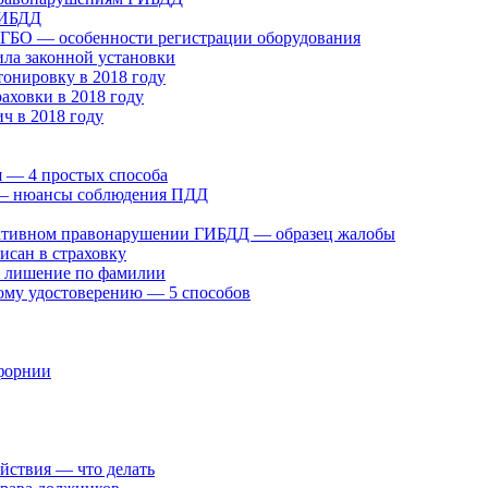
ГИБДД
у ГБО — особенности регистрации оборудования
ила законной установки
онировку в 2018 году
раховки в 2018 году
ч в 2018 году
 — 4 простых способа
» — нюансы соблюдения ПДД
ративном правонарушении ГИБДД — образец жалобы
исан в страховку
а лишение по фамилии
ому удостоверению — 5 способов
ифорнии
ействия — что делать