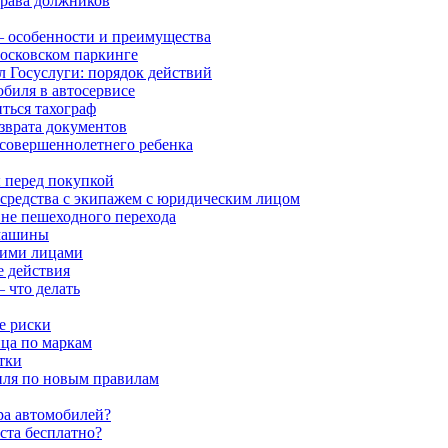
права должников
 особенности и преимущества
московском паркинге
л Госуслуги: порядок действий
обиля в автосервисе
ться тахограф
озврата документов
есовершеннолетнего ребенка
 перед покупкой
 средства с экипажем с юридическим лицом
 вне пешеходного перехода
 машины
кими лицами
 действия
 что делать
е риски
ца по маркам
тки
биля по новым правилам
ра автомобилей?
аста бесплатно?