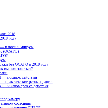
ила 2018
2018 году
 — плюсы и минусы
ус (ОСАГО)
САГО?
усы
одажи без ОСАГО в 2018 году
к им пользоваться?
лайн
П — порядок действий
 — практические рекомендации
ГО и каков срок ее действия
т под камеру
в пьяном состоянии
правонарушениям ГИБДД