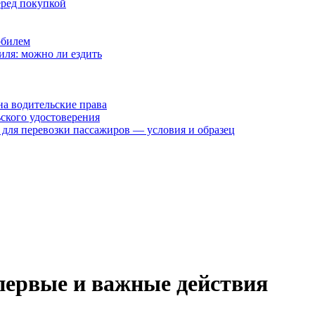
еред покупкой
обилем
иля: можно ли ездить
на водительские права
ского удостоверения
 для перевозки пассажиров — условия и образец
первые и важные действия