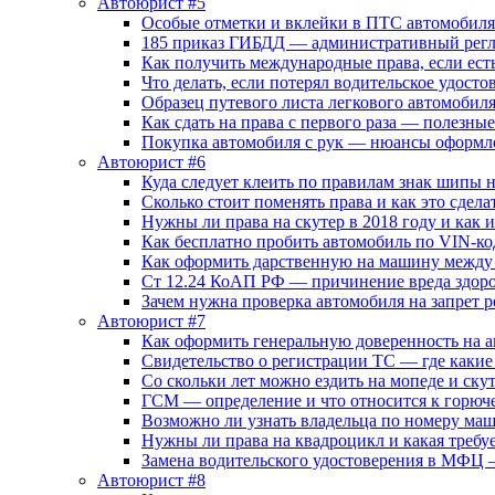
Автоюрист #5
Особые отметки и вклейки в ПТС автомобиля
185 приказ ГИБДД — административный регл
Как получить международные права, если ест
Что делать, если потерял водительское удосто
Образец путевого листа легкового автомобил
Как сдать на права с первого раза — полезные
Покупка автомобиля с рук — нюансы оформл
Автоюрист #6
Куда следует клеить по правилам знак шипы 
Сколько стоит поменять права и как это сдела
Нужны ли права на скутер в 2018 году и как 
Как бесплатно пробить автомобиль по VIN-ко
Как оформить дарственную на машину между
Ст 12.24 КоАП РФ — причинение вреда здоров
Зачем нужна проверка автомобиля на запрет
Автоюрист #7
Как оформить генеральную доверенность на 
Свидетельство о регистрации ТС — где каки
Со скольки лет можно ездить на мопеде и ску
ГСМ — определение и что относится к горюч
Возможно ли узнать владельца по номеру ма
Нужны ли права на квадроцикл и какая требуе
Замена водительского удостоверения в МФЦ 
Автоюрист #8