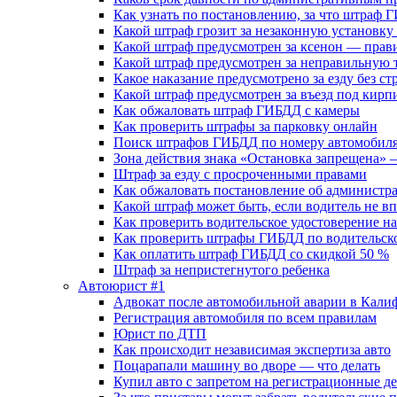
Как узнать по постановлению, за что штраф 
Какой штраф грозит за незаконную установк
Какой штраф предусмотрен за ксенон — прав
Какой штраф предусмотрен за неправильную т
Какое наказание предусмотрено за езду без ст
Какой штраф предусмотрен за въезд под кирпи
Как обжаловать штраф ГИБДД с камеры
Как проверить штрафы за парковку онлайн
Поиск штрафов ГИБДД по номеру автомобиля
Зона действия знака «Остановка запрещена
Штраф за езду с просроченными правами
Как обжаловать постановление об админист
Какой штраф может быть, если водитель не вп
Как проверить водительское удостоверение н
Как проверить штрафы ГИБДД по водительск
Как оплатить штраф ГИБДД со скидкой 50 %
Штраф за непристегнутого ребенка
Автоюрист #1
Адвокат после автомобильной аварии в Кал
Регистрация автомобиля по всем правилам
Юрист по ДТП
Как происходит независимая экспертиза авто
Поцарапали машину во дворе — что делать
Купил авто с запретом на регистрационные д