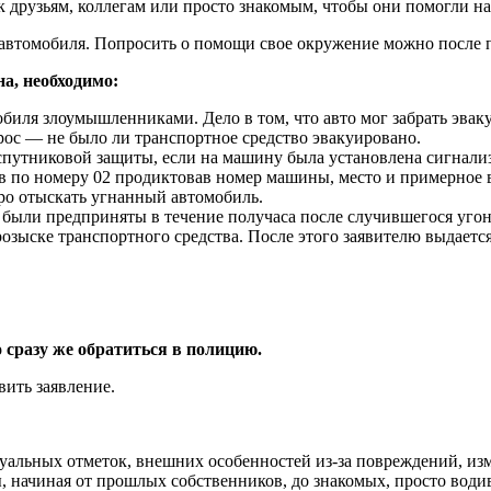
 к друзьям, коллегам или просто знакомым, чтобы они помогли н
автомобиля. Попросить о помощи свое окружение можно после п
а, необходимо:
обиля злоумышленниками. Дело в том, что авто мог забрать эва
ос — не было ли транспортное средство эвакуировано.
спутниковой защиты, если на машину была установлена сигнализ
 по номеру 02 продиктовав номер машины, место и примерное в
ро отыскать угнанный автомобиль.
 были предприняты в течение получаса после случившегося угон
озыске транспортного средства. После этого заявителю выдается
 сразу же обратиться в полицию.
вить заявление.
альных отметок, внешних особенностей из-за повреждений, изм
ы, начиная от прошлых собственников, до знакомых, просто води