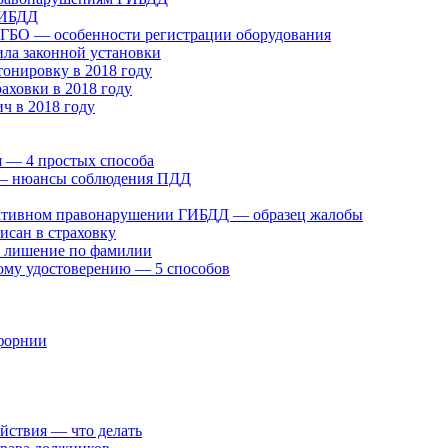
ГИБДД
у ГБО — особенности регистрации оборудования
ила законной установки
онировку в 2018 году
раховки в 2018 году
ч в 2018 году
 — 4 простых способа
» — нюансы соблюдения ПДД
ративном правонарушении ГИБДД — образец жалобы
исан в страховку
а лишение по фамилии
ому удостоверению — 5 способов
ифорнии
ействия — что делать