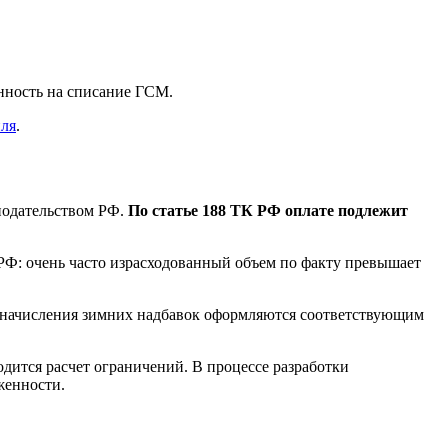
нность на списание ГСМ.
иля
.
нодательством РФ.
По статье 188 ТК РФ оплате подлежит
Ф: очень часто израсходованный объем по факту превышает
р начисления зимних надбавок оформляются соответствующим
ится расчет ограничений. В процессе разработки
уженности.