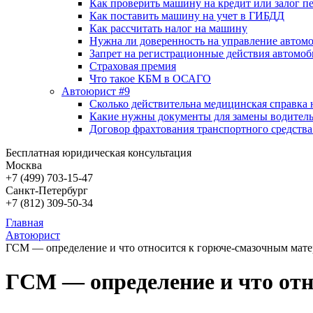
Как проверить машину на кредит или залог п
Как поставить машину на учет в ГИБДД
Как рассчитать налог на машину
Нужна ли доверенность на управление автом
Запрет на регистрационные действия автомоб
Страховая премия
Что такое КБМ в ОСАГО
Автоюрист #9
Сколько действительна медицинская справка 
Какие нужны документы для замены водитель
Договор фрахтования транспортного средства
Бесплатная юридическая консультация
Москва
+7 (499)
703-15-47
Санкт-Петербург
+7 (812)
309-50-34
Главная
Автоюрист
ГСМ — определение и что относится к горюче-смазочным мат
ГСМ — определение и что от