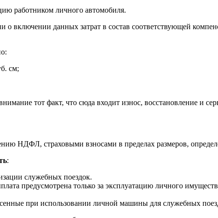
цию работником личного автомобиля.
 о включении данных затрат в состав соответствующей компе
о:
б. см;
нимание тот факт, что сюда входит износ, восстановление и с
ению НДФЛ, страховыми взносами в пределах размеров, опреде
ть
:
низации служебных поездок.
плата предусмотрена только за эксплуатацию личного имуществ
есенные при использовании личной машины для служебных поез