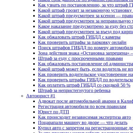
Как узнать по постановлению, за что штраф 
Какой штраф грозит за незаконную установк
Какой штраф предусмотрен за ксенон — прав
Какой штраф предусмотрен за неправильную т
Какое наказание предусмотрено за езду без ст
Какой штраф предусмотрен за въезд под кирпи
Как обжаловать штраф ГИБДД с камеры
Как проверить штрафы за парковку онлайн
Поиск штрафов ГИБДД по номеру автомобиля
Зона действия знака «Остановка запрещена
Штраф за езду с просроченными правами
Как обжаловать постановление об админист
Какой штраф может быть, если водитель не вп
Как проверить водительское удостоверение н
Как проверить штрафы ГИБДД по водительск
Как оплатить штраф ГИБДД со скидкой 50 %
Штраф за непристегнутого ребенка
Автоюрист #1
Адвокат после автомобильной аварии в Кал
Регистрация автомобиля по всем правилам
Юрист по ДТП
Как происходит независимая экспертиза авто
Поцарапали машину во дворе — что делать
Купил авто с запретом на регистрационные д