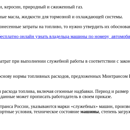
ин, керосин, природный и сжиженный газ.
ные масла, жидкости для тормозной и охлаждающей системы.
несенные затраты на топливо, то нужно утвердить их обоснова
бесплатно онлайн узнать владельца машины по номеру автомоб
атрат при выполнении служебной работы в соответствии с зако
 основу нормы топливных расходов, предложенных Минтрансом Р
ы расхода топлива, включая сезонные надбавки. Период и разме
данные может прописать работодатель в своем приказе.
транса России, указываются марки «служебных» машин, производ
ортные условия, техническое состояние
машины
, степень загр