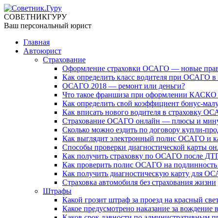
СОВЕТНИК
ГУРУ
Ваш персональный юрист
Главная
Автоюрист
Страхование
Оформление страховки ОСАГО — новые прав
Как определить класс водителя при ОСАГО в 
ОСАГО 2018 — ремонт или деньги?
Что такое франшиза при оформлении КАСКО
Как определить свой коэффициент бонус-мал
Как вписать нового водителя в страховку О
Страхование ОСАГО онлайн — плюсы и мин
Сколько можно ездить по договору купли-пр
Как выглядит электронный полис ОСАГО и ка
Способы проверки диагностической карты он
Как получить страховку по ОСАГО после ДТ
Как проверить полис ОСАГО на подлинность
Как получить диагностическую карту для ОСА
Страховка автомобиля без страхования жизни
Штрафы
Какой грозит штраф за проезд на красный све
Какое предусмотрено наказание за вождение 
Каков срок давности по административным 