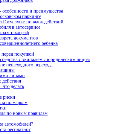
права должников
 особенности и преимущества
московском паркинге
л Госуслуги: порядок действий
обиля в автосервисе
ться тахограф
озврата документов
есовершеннолетнего ребенка
 перед покупкой
 средства с экипажем с юридическим лицом
 вне пешеходного перехода
 машины
кими лицами
 действия
 что делать
е риски
ца по маркам
тки
биля по новым правилам
ра автомобилей?
аста бесплатно?