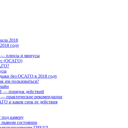
ила 2018
2018 году
 — плюсы и минусы
ус (ОСАГО)
САГО?
усы
одажи без ОСАГО в 2018 году
к им пользоваться?
лайн
П — порядок действий
 — практические рекомендации
ГО и каков срок ее действия
т под камеру
в пьяном состоянии
правонарушениям ГИБДД