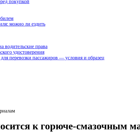
еред покупкой
обилем
иля: можно ли ездить
на водительские права
ского удостоверения
 для перевозки пассажиров — условия и образец
ериалам
носится к горюче-смазочным м