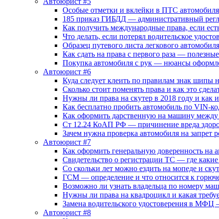
Автоюрист #5
Особые отметки и вклейки в ПТС автомобиля
185 приказ ГИБДД — административный регл
Как получить международные права, если ест
Что делать, если потерял водительское удосто
Образец путевого листа легкового автомобил
Как сдать на права с первого раза — полезные
Покупка автомобиля с рук — нюансы оформл
Автоюрист #6
Куда следует клеить по правилам знак шипы 
Сколько стоит поменять права и как это сдела
Нужны ли права на скутер в 2018 году и как 
Как бесплатно пробить автомобиль по VIN-ко
Как оформить дарственную на машину между
Ст 12.24 КоАП РФ — причинение вреда здоров
Зачем нужна проверка автомобиля на запрет
Автоюрист #7
Как оформить генеральную доверенность на 
Свидетельство о регистрации ТС — где каки
Со скольки лет можно ездить на мопеде и ску
ГСМ — определение и что относится к горюч
Возможно ли узнать владельца по номеру ма
Нужны ли права на квадроцикл и какая требуе
Замена водительского удостоверения в МФЦ 
Автоюрист #8