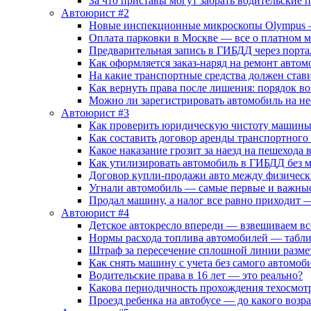
За что приставы могут забрать водительские 
Автоюрист #2
Новые инспекционные микроскопы Olympus –
Оплата парковки в Москве — все о платном 
Предварительная запись в ГИБДД через порта
Как оформляется заказ-наряд на ремонт автом
На какие транспортные средства должен стави
Как вернуть права после лишения: порядок в
Можно ли зарегистрировать автомобиль на н
Автоюрист #3
Как проверить юридическую чистоту машины
Как составить договор аренды транспортного
Какое наказание грозит за наезд на пешехода
Как утилизировать автомобиль в ГИБДД без
Договор купли-продажи авто между физичес
Угнали автомобиль — самые первые и важные
Продал машину, а налог все равно приходит —
Автоюрист #4
Детское автокресло впереди — взвешиваем вс
Нормы расхода топлива автомобилей — табли
Штраф за пересечение сплошной линии разме
Как снять машину с учета без самого автомо
Водительские права в 16 лет — это реально?
Какова периодичность прохождения техосмот
Проезд ребенка на автобусе — до какого возр