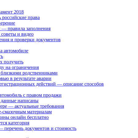
амент 2018
ь российские права
верение
я — правила заполнения
 советы и видео
ения и проверки документов
на автомобиле
ть
их получить
ду на ограничения
 близкими родственниками
ью в результате аварии
 регистрационных действий — описание способов
автомобиль с правом продажи
е данные написаны
тере — актуальные требования
е-смазочным материалам
шины онлайн бесплатно
тся категория
— перечень документов и стоимость