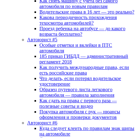
Как снять машину с учета без самого
автомобиля по новым правилам
Водительские права в 16 лет — это реально?
Какова периодичность прохождения
техосмотра автомобилей?
Проезд ребенка на автобусе — до какого
возраста бесплатно?
Автоюрист #5
Особые отметки и вклейки в ПТС
автомобиля
185 приказ ГИБДД — административный
регламент 2018
Как получить международные права, если
есть российские права
Что делать, если потерял водительское
удостоверение
Образец путевого листа легкового
автомобиля — правила заполнения
Как сдать на права с первого раза —
полезные советы и видео
Покупка автомобиля с рук — нюансы
оформления и проверки документов
Автоюрист #6
Куда следует клеить по правилам знак шипы
на автомобиле