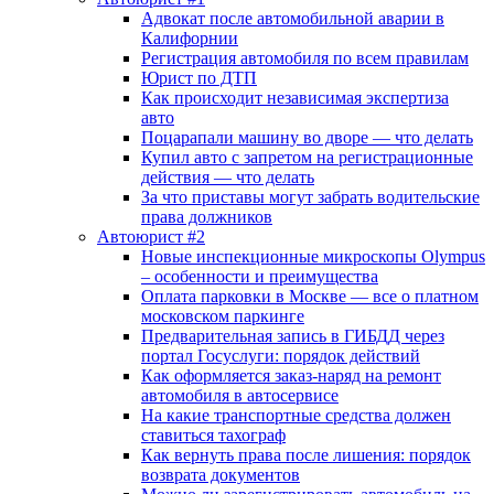
Адвокат после автомобильной аварии в
Калифорнии
Регистрация автомобиля по всем правилам
Юрист по ДТП
Как происходит независимая экспертиза
авто
Поцарапали машину во дворе — что делать
Купил авто с запретом на регистрационные
действия — что делать
За что приставы могут забрать водительские
права должников
Автоюрист #2
Новые инспекционные микроскопы Olympus
– особенности и преимущества
Оплата парковки в Москве — все о платном
московском паркинге
Предварительная запись в ГИБДД через
портал Госуслуги: порядок действий
Как оформляется заказ-наряд на ремонт
автомобиля в автосервисе
На какие транспортные средства должен
ставиться тахограф
Как вернуть права после лишения: порядок
возврата документов