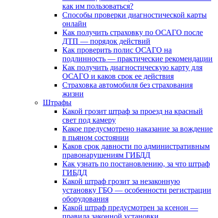
как им пользоваться?
Способы проверки диагностической карты
онлайн
Как получить страховку по ОСАГО после
ДТП — порядок действий
Как проверить полис ОСАГО на
подлинность — практические рекомендации
Как получить диагностическую карту для
ОСАГО и каков срок ее действия
Страховка автомобиля без страхования
жизни
Штрафы
Какой грозит штраф за проезд на красный
свет под камеру
Какое предусмотрено наказание за вождение
в пьяном состоянии
Каков срок давности по административным
правонарушениям ГИБДД
Как узнать по постановлению, за что штраф
ГИБДД
Какой штраф грозит за незаконную
установку ГБО — особенности регистрации
оборудования
Какой штраф предусмотрен за ксенон —
правила законной установки