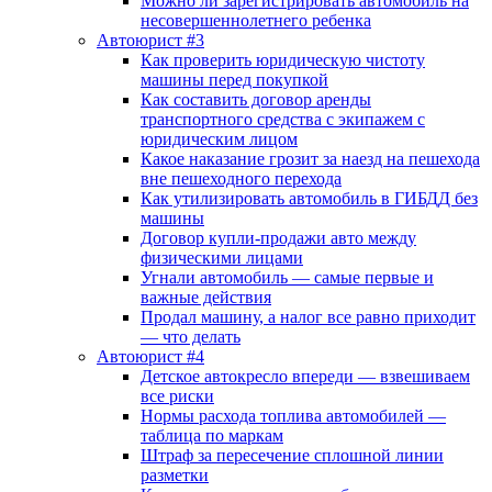
Можно ли зарегистрировать автомобиль на
несовершеннолетнего ребенка
Автоюрист #3
Как проверить юридическую чистоту
машины перед покупкой
Как составить договор аренды
транспортного средства с экипажем с
юридическим лицом
Какое наказание грозит за наезд на пешехода
вне пешеходного перехода
Как утилизировать автомобиль в ГИБДД без
машины
Договор купли-продажи авто между
физическими лицами
Угнали автомобиль — самые первые и
важные действия
Продал машину, а налог все равно приходит
— что делать
Автоюрист #4
Детское автокресло впереди — взвешиваем
все риски
Нормы расхода топлива автомобилей —
таблица по маркам
Штраф за пересечение сплошной линии
разметки