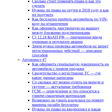
Сколько стоит поменять права и как это
сделать
Нужны ли права на скутер в 2018 году и как
их получить
Как бесплатно пробить автомобиль по VIN-
коду на ограничения
Как оформить дарственную на машину
между близкими родственниками
Ст 12.24 КоАП РФ — причинение вреда
здоровью в результате аварии
Зачем нужна проверка автомобиля на запрет
регистрационных действий — описание
способов
Автоюрист #7
Как оформить генеральную доверенность на
автомобиль с правом продажи
Свидетельство о регистрации ТС — где
какие данные написаны
Со скольки лет можно ездить на мопеде и
скутере — актуальные требования
ГСМ — определение и что относится к
горюче-смазочным материалам
Возможно ли узнать владельца по номеру
машины онлайн бесплатно
Нужны ли права на квадроцикл и какая