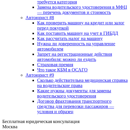
требуется категория
Замена водительского удостоверения в МФЦ
— перечень документов и стоимость
Автоюрист #8
Как проверить машину на кредит или залог
перед покупкой
Как поставить машину на учет в ГИБДД
Как рассчитать налог на машину
Нужна ли доверенность на управление
автомобилем
Запрет на регистрационные действия
автомобиля: можно ли ездить
Страховая премия
Что такое КБМ в ОСАГО
Автоюрист #9
Сколько действительна медицинская справка
на водительские права
Какие нужны документы для замены
водительского удостоверения
Договор фрахтования транспортного
средства для перевозки пассажиров —
условия и образец
Бесплатная юридическая консультация
Москва