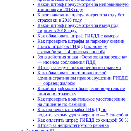
Какой штраф предусмотрен за неправильную
тонировку в 2018 году
Какое наказание предусмотрено за езду без
страховки в 2018 году
Какой штраф предусмотрен за въезд под
кирпич в 2018 году
Как обжаловать штраф ГИБДД с камеры
Как проверить штрафы за парковку онлайн
Поиск штрафов ГИБДД по номеру
автомобиля — 4 простых способа
Зона действия знака «Остановка запрещена»
— нюансы соблюдения ПДД
Штраф за езду с просроченными правами
Как обжаловать постановление об
административном правонарушении ГИБДД
— образец жалобы
Какой штраф может быть, если водитель не
вписан в страховку
Как проверить водительское удостоверение
на лишение по фамилии
Как проверить штрафы ГИБДД по
водительскому удостоверению — 5 способов
Как оплатить штраф ГИБДД со скидкой 50 %
Штраф за непристегнутого ребенка
Автоюрист #1