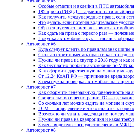
Автоюрист #5
Особые отметки и вклейки в ПТС автомобиля
185 приказ ГИБДД — административный регл
Как получить международные права, если ест
Что делать, если потерял водительское удосто
Образец путевого листа легкового автомобил
Как сдать на права с первого раза — полезные
Покупка автомобиля с рук — нюансы оформл
Автоюрист #6
Куда следует клеить по правилам знак шипы 
Сколько стоит поменять права и как это сдела
Нужны ли права на скутер в 2018 году и как 
Как бесплатно пробить автомобиль по VIN-ко
Как оформить дарственную на машину между
Ст 12.24 КоАП РФ — причинение вреда здоров
Зачем нужна проверка автомобиля на запрет
Автоюрист #7
Как оформить генеральную доверенность на 
Свидетельство о регистрации ТС — где каки
Со скольки лет можно ездить на мопеде и ску
ГСМ — определение и что относится к горюч
Возможно ли узнать владельца по номеру ма
Нужны ли права на квадроцикл и какая требуе
Замена водительского удостоверения в МФЦ 
Автоюрист #8