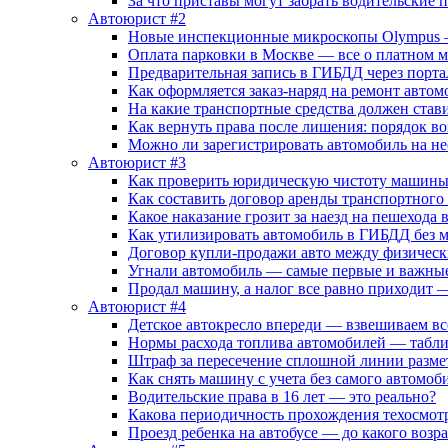
За что приставы могут забрать водительские 
Автоюрист #2
Новые инспекционные микроскопы Olympus –
Оплата парковки в Москве — все о платном 
Предварительная запись в ГИБДД через порта
Как оформляется заказ-наряд на ремонт автом
На какие транспортные средства должен стави
Как вернуть права после лишения: порядок в
Можно ли зарегистрировать автомобиль на н
Автоюрист #3
Как проверить юридическую чистоту машины
Как составить договор аренды транспортного
Какое наказание грозит за наезд на пешехода
Как утилизировать автомобиль в ГИБДД без
Договор купли-продажи авто между физичес
Угнали автомобиль — самые первые и важные
Продал машину, а налог все равно приходит —
Автоюрист #4
Детское автокресло впереди — взвешиваем вс
Нормы расхода топлива автомобилей — табли
Штраф за пересечение сплошной линии разме
Как снять машину с учета без самого автомо
Водительские права в 16 лет — это реально?
Какова периодичность прохождения техосмот
Проезд ребенка на автобусе — до какого возр