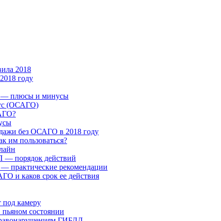
ила 2018
2018 году
 — плюсы и минусы
ус (ОСАГО)
САГО?
усы
одажи без ОСАГО в 2018 году
к им пользоваться?
лайн
П — порядок действий
 — практические рекомендации
ГО и каков срок ее действия
т под камеру
в пьяном состоянии
правонарушениям ГИБДД