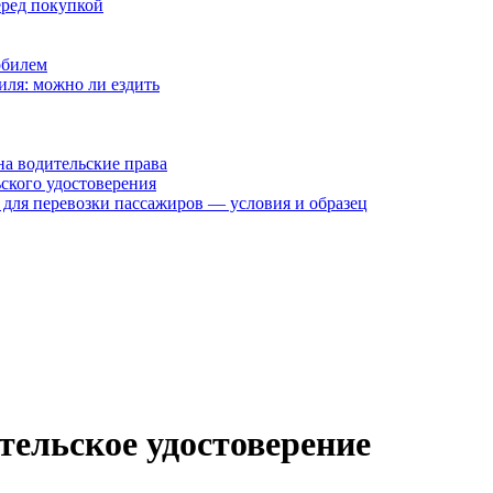
еред покупкой
обилем
иля: можно ли ездить
на водительские права
ского удостоверения
 для перевозки пассажиров — условия и образец
ительское удостоверение