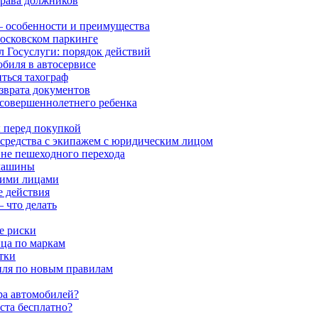
права должников
 особенности и преимущества
московском паркинге
л Госуслуги: порядок действий
обиля в автосервисе
ться тахограф
озврата документов
есовершеннолетнего ребенка
 перед покупкой
 средства с экипажем с юридическим лицом
 вне пешеходного перехода
 машины
кими лицами
 действия
 что делать
е риски
ца по маркам
тки
биля по новым правилам
ра автомобилей?
аста бесплатно?