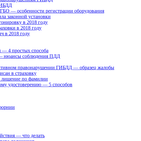
ГИБДД
у ГБО — особенности регистрации оборудования
ила законной установки
онировку в 2018 году
раховки в 2018 году
ч в 2018 году
 — 4 простых способа
» — нюансы соблюдения ПДД
ративном правонарушении ГИБДД — образец жалобы
исан в страховку
а лишение по фамилии
ому удостоверению — 5 способов
ифорнии
ействия — что делать