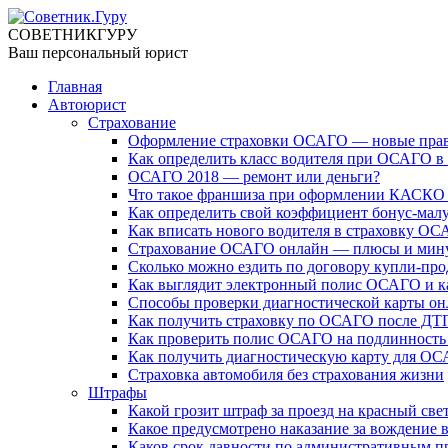
СОВЕТНИК
ГУРУ
Ваш персональный юрист
Главная
Автоюрист
Страхование
Оформление страховки ОСАГО — новые прав
Как определить класс водителя при ОСАГО в 
ОСАГО 2018 — ремонт или деньги?
Что такое франшиза при оформлении КАСКО
Как определить свой коэффициент бонус-мал
Как вписать нового водителя в страховку О
Страхование ОСАГО онлайн — плюсы и мин
Сколько можно ездить по договору купли-пр
Как выглядит электронный полис ОСАГО и ка
Способы проверки диагностической карты он
Как получить страховку по ОСАГО после ДТ
Как проверить полис ОСАГО на подлинность
Как получить диагностическую карту для ОСА
Страховка автомобиля без страхования жизни
Штрафы
Какой грозит штраф за проезд на красный све
Какое предусмотрено наказание за вождение 
Каков срок давности по административным 