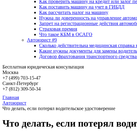
Как проверить машину на кредит или залог п
Как поставить машину на учет в ГИБДД
Как рассчитать налог на машину
Нужна ли доверенность на управление автом
Запрет на регистрационные действия автомоб
Страховая премия
Что такое КБМ в ОСАГО
Автоюрист #9
Сколько действительна медицинская справка 
Какие нужны документы для замены водитель
Договор фрахтования транспортного средства
Бесплатная юридическая консультация
Москва
+7 (499)
703-15-47
Санкт-Петербург
+7 (812)
309-50-34
Главная
Автоюрист
Что делать, если потерял водительское удостоверение
Что делать, если потерял вод