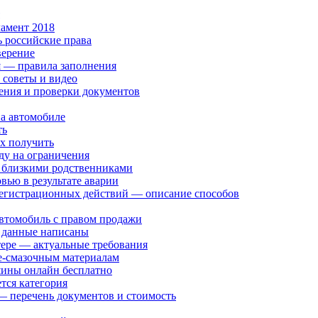
амент 2018
ь российские права
верение
я — правила заполнения
 советы и видео
ения и проверки документов
на автомобиле
ть
их получить
ду на ограничения
 близкими родственниками
ью в результате аварии
 регистрационных действий — описание способов
автомобиль с правом продажи
е данные написаны
тере — актуальные требования
е-смазочным материалам
шины онлайн бесплатно
тся категория
— перечень документов и стоимость