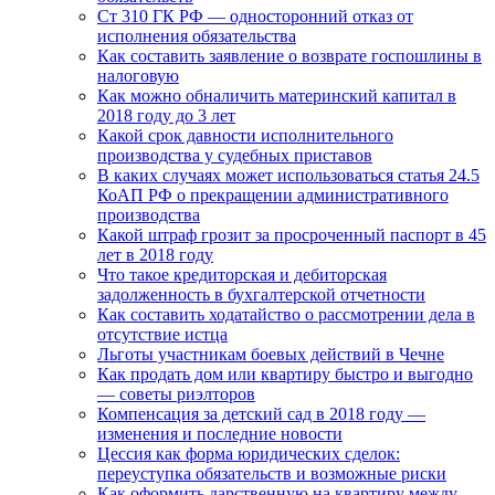
Ст 310 ГК РФ — односторонний отказ от
исполнения обязательства
Как составить заявление о возврате госпошлины в
налоговую
Как можно обналичить материнский капитал в
2018 году до 3 лет
Какой срок давности исполнительного
производства у судебных приставов
В каких случаях может использоваться статья 24.5
КоАП РФ о прекращении административного
производства
Какой штраф грозит за просроченный паспорт в 45
лет в 2018 году
Что такое кредиторская и дебиторская
задолженность в бухгалтерской отчетности
Как составить ходатайство о рассмотрении дела в
отсутствие истца
Льготы участникам боевых действий в Чечне
Как продать дом или квартиру быстро и выгодно
— советы риэлторов
Компенсация за детский сад в 2018 году —
изменения и последние новости
Цессия как форма юридических сделок:
переуступка обязательств и возможные риски
Как оформить дарственную на квартиру между