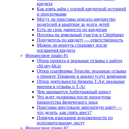
кредита
Как взять займ с плохой кредитной историей
и просрочками
Могут ли приставы описать имущество
родителей в квартире за долги детей
Есть ли срок давности по кредитам
Ипотека на земельный участок в Сбербанке
Поручитель по кредиту — ответственность
Можно ли вернуть страховку после
погашения кредита
Финансовое право #1
Обзор проекта и реальные отзывы о работе
cfd-spy-bit.io
Обзор платформы Teracoin: реальные отзывы
о проекте Теракоин и анализ услуг компании
Обзор деятельности брокера T-Ag: реальные
мнения и отзывы о Т-Аг
Чем занимается Арбитражный юрист
Что ждет должника после процедуры
банкротства физического лица
Приставы арестовали зарплатную карту —
что делать, как снять арест?
Порядок взыскания задолженности по
исполнительному листу
Финансовое право #2