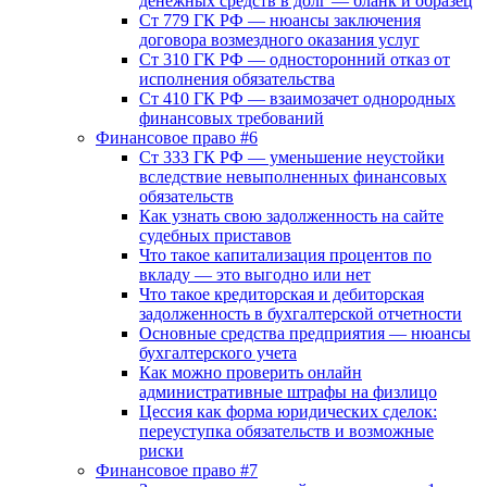
денежных средств в долг — бланк и образец
Ст 779 ГК РФ — нюансы заключения
договора возмездного оказания услуг
Ст 310 ГК РФ — односторонний отказ от
исполнения обязательства
Ст 410 ГК РФ — взаимозачет однородных
финансовых требований
Финансовое право #6
Ст 333 ГК РФ — уменьшение неустойки
вследствие невыполненных финансовых
обязательств
Как узнать свою задолженность на сайте
судебных приставов
Что такое капитализация процентов по
вкладу — это выгодно или нет
Что такое кредиторская и дебиторская
задолженность в бухгалтерской отчетности
Основные средства предприятия — нюансы
бухгалтерского учета
Как можно проверить онлайн
административные штрафы на физлицо
Цессия как форма юридических сделок:
переуступка обязательств и возможные
риски
Финансовое право #7