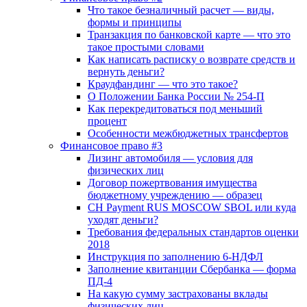
Что такое безналичный расчет — виды,
формы и принципы
Транзакция по банковской карте — что это
такое простыми словами
Как написать расписку о возврате средств и
вернуть деньги?
Краудфандинг — что это такое?
О Положении Банка России № 254-П
Как перекредитоваться под меньший
процент
Особенности межбюджетных трансфертов
Финансовое право #3
Лизинг автомобиля — условия для
физических лиц
Договор пожертвования имущества
бюджетному учреждению — образец
CH Payment RUS MOSCOW SBOL или куда
уходят деньги?
Требования федеральных стандартов оценки
2018
Инструкция по заполнению 6-НДФЛ
Заполнение квитанции Сбербанка — форма
ПД-4
На какую сумму застрахованы вклады
физических лиц