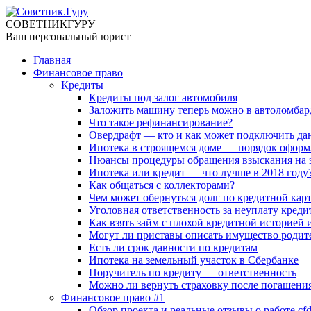
СОВЕТНИК
ГУРУ
Ваш персональный юрист
Главная
Финансовое право
Кредиты
Кредиты под залог автомобиля
Заложить машину теперь можно в автоломбар
Что такое рефинансирование?
Овердрафт — кто и как может подключить да
Ипотека в строящемся доме — порядок оформ
Нюансы процедуры обращения взыскания на 
Ипотека или кредит — что лучше в 2018 году
Как общаться с коллекторами?
Чем может обернуться долг по кредитной кар
Уголовная ответственность за неуплату креди
Как взять займ с плохой кредитной историей
Могут ли приставы описать имущество родите
Есть ли срок давности по кредитам
Ипотека на земельный участок в Сбербанке
Поручитель по кредиту — ответственность
Можно ли вернуть страховку после погашени
Финансовое право #1
Обзор проекта и реальные отзывы о работе cfd-