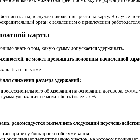
 необходимо как можно быстрее, поскольку информация о новом с
аботной платы, в случае наложения ареста на карту. В случае п
воохранительный орган с заявлением о привлечении работодател
рплатной карты
ходимо знать о том, какую сумму допускается удерживать.
лженностей, не может превышать половины начисленной зара
ржана быть не может.
й для снижения размера удержаний:
о профессионального образования на основании договора, сумма
о сумма удержания не может быть более 25 %.
ована, рекомендуется выполнить следующий перечень действи
изации причину блокировки обслуживания.
рый обслуживает территориально участок, на котором проживает 