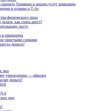
 проекте Теракоин и анализ услуг компании
мнения и отзывы о Т-Аг
тва физического лица
делать, как снять арест?
ительному листу
ы и принципы
акое простыми словами
ернуть деньги?
х лиц
ому учреждению — образец
одят деньги?
2018
Д-4
ских лиц
и?