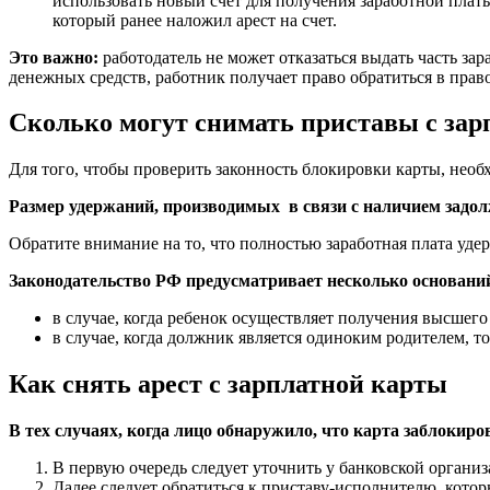
использовать новый счет для получения заработной платы
который ранее наложил арест на счет.
Это важно:
работодатель не может отказаться выдать часть зар
денежных средств, работник получает право обратиться в пра
Сколько могут снимать приставы с за
Для того, чтобы проверить законность блокировки карты, необ
Размер удержаний, производимых в связи с наличием задо
Обратите внимание на то, что полностью заработная плата уде
Законодательство РФ предусматривает несколько основани
в случае, когда ребенок осуществляет получения высшег
в случае, когда должник является одиноким родителем, т
Как снять арест с зарплатной карты
В тех случаях, когда лицо обнаружило, что карта заблокир
В первую очередь следует уточнить у банковской орган
Далее следует обратиться к приставу-исполнителю, кото