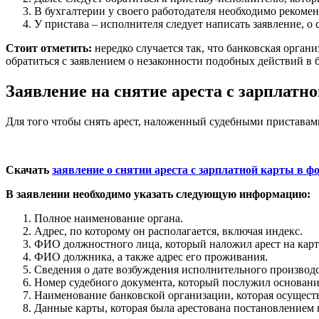
В бухгалтерии у своего работодателя необходимо рекоменд
У пристава – исполнителя следует написать заявление, о с
Стоит отметить:
нередко случается так, что банковская орган
обратиться с заявлением о незаконности подобных действий в 
Заявление на снятие ареста с зарплатн
Для того чтобы снять арест, наложенный судебными приставами
Скачать
заявление о снятии ареста с зарплатной карты в фо
В заявлении необходимо указать следующую информацию:
Полное наименование органа.
Адрес, по которому он располагается, включая индекс.
ФИО должностного лица, который наложил арест на карт
ФИО должника, а также адрес его проживания.
Сведения о дате возбуждения исполнительного производ
Номер судебного документа, который послужил основание
Наименование банковской организации, которая осущест
Данные карты, которая была арестована постановлением 