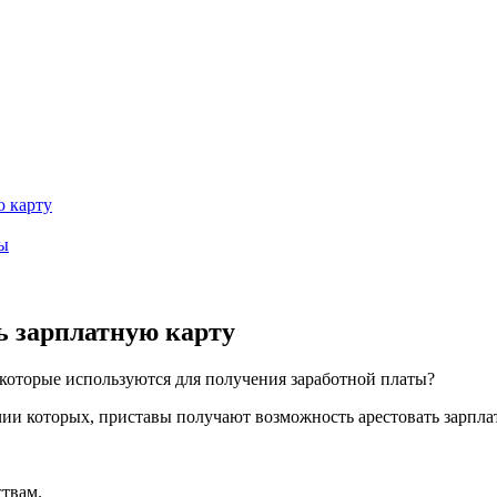
ю карту
ты
ь зарплатную карту
 которые используются для получения заработной платы?
чии которых, приставы получают возможность арестовать зарпла
ствам.