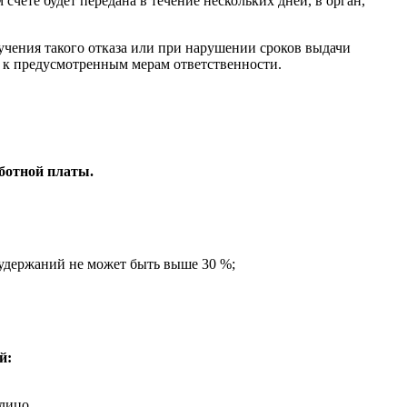
чете будет передана в течение нескольких дней, в орган,
олучения такого отказа или при нарушении сроков выдачи
я к предусмотренным мерам ответственности.
ботной платы.
 удержаний не может быть выше 30 %;
й:
лицо.