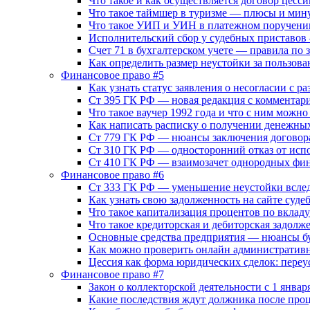
Что такое и как осуществляется договор цесси
Что такое таймшер в туризме — плюсы и мин
Что такое УИП и УИН в платежном поручении
Исполнительский сбор у судебных приставов
Счет 71 в бухгалтерском учете — правила по
Как определить размер неустойки за пользов
Финансовое право #5
Как узнать статус заявления о несогласии с 
Ст 395 ГК РФ — новая редакция с комментари
Что такое ваучер 1992 года и что с ним можно
Как написать расписку о получении денежных
Ст 779 ГК РФ — нюансы заключения договора
Ст 310 ГК РФ — односторонний отказ от испо
Ст 410 ГК РФ — взаимозачет однородных фи
Финансовое право #6
Ст 333 ГК РФ — уменьшение неустойки всле
Как узнать свою задолженность на сайте суде
Что такое капитализация процентов по вклад
Что такое кредиторская и дебиторская задолж
Основные средства предприятия — нюансы бу
Как можно проверить онлайн административ
Цессия как форма юридических сделок: переу
Финансовое право #7
Закон о коллекторской деятельности с 1 январ
Какие последствия ждут должника после проц