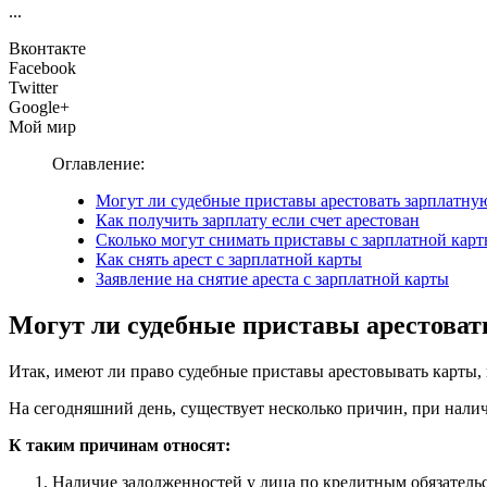
...
Вконтакте
Facebook
Twitter
Google+
Мой мир
Оглавление:
Могут ли судебные приставы арестовать зарплатну
Как получить зарплату если счет арестован
Сколько могут снимать приставы с зарплатной кар
Как снять арест с зарплатной карты
Заявление на снятие ареста с зарплатной карты
Могут ли судебные приставы арестоват
Итак, имеют ли право судебные приставы арестовывать карты,
На сегодняшний день, существует несколько причин, при нали
К таким причинам относят:
Наличие задолженностей у лица по кредитным обязатель