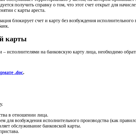
уется получить справку о том, что этот счет открыт для начисл
нятии с карты ареста.
изация блокирует счет и карту без возбуждения исполнительного
банк.
ой карты
 – исполнителями на банковскую карту лица, необходимо обрати
рмате .doc
.
у.
ства в отношении лица.
м для возбуждения исполнительного производства (как правило
вляет обслуживание банковской карты.
пристава.