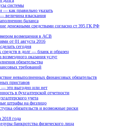
и долга
усы системы
 — как правильно указать
 — величина взыскания
 заполнению баланса
ание денежными средствами согласно ст 395 ГК РФ
размером возмещения в АСВ
ями от 01 августа 2016
 сделать сегодня
 средств в долг — бланк и образец
 возмездного оказания услуг
лнения обязательства
нансовых требований
дствие невыполненных финансовых обязательств
бных приставов
у — это выгодно или нет
енность в бухгалтерской отчетности
хгалтерского учета
ные штрафы на физлицо
ступка обязательств и возможные риски
я 2018 года
едуры банкротства физического лица