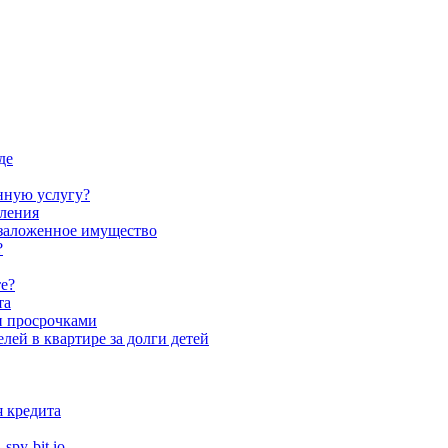
де
нную услугу?
ления
заложенное имущество
?
те?
та
 и просрочками
лей в квартире за долги детей
я кредита
spy-bit.io