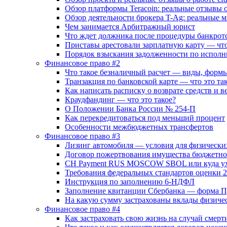
Обзор платформы Teracoin: реальные отзывы о
Обзор деятельности брокера T-Ag: реальные 
Чем занимается Арбитражный юрист
Что ждет должника после процедуры банкротс
Приставы арестовали зарплатную карту — что 
Порядок взыскания задолженности по исполн
Финансовое право #2
Что такое безналичный расчет — виды, форм
Транзакция по банковской карте — что это т
Как написать расписку о возврате средств и в
Краудфандинг — что это такое?
О Положении Банка России № 254-П
Как перекредитоваться под меньший процент
Особенности межбюджетных трансфертов
Финансовое право #3
Лизинг автомобиля — условия для физически
Договор пожертвования имущества бюджетн
CH Payment RUS MOSCOW SBOL или куда ух
Требования федеральных стандартов оценки 
Инструкция по заполнению 6-НДФЛ
Заполнение квитанции Сбербанка — форма П
На какую сумму застрахованы вклады физиче
Финансовое право #4
Как застраховать свою жизнь на случай смерт