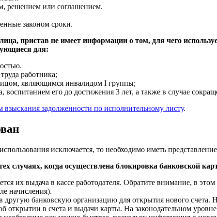
м, решением или соглашением.
енные законом сроки.
ца, пристав не имеет информации о том, для чего используетс
зующиеся для:
остью.
труда работника;
 лицом, являющимся инвалидом I группы;
, воспитанием его до достижения 3 лет, а также в случае сокращ
м взыскания задолженности по исполнительному листу
.
ован
ё использования исключается, то необходимо иметь представление
тех случаях, когда осуществлена блокировка банковской кар
тся их выдача в кассе работодателя. Обратите внимание, в это
ле начисления).
 в другую банковскую организацию для открытия нового счета. Н
об открытии в счета и выдачи карты. На законодательном уровне