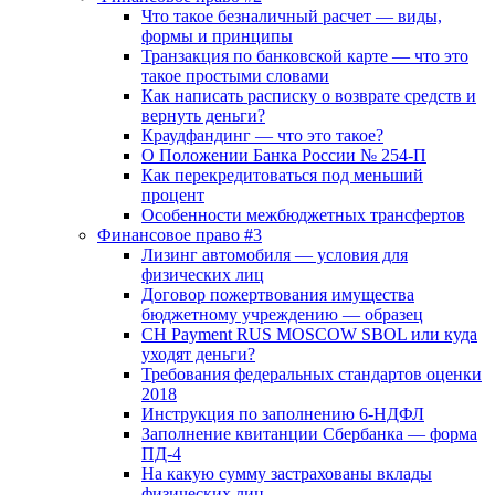
Что такое безналичный расчет — виды,
формы и принципы
Транзакция по банковской карте — что это
такое простыми словами
Как написать расписку о возврате средств и
вернуть деньги?
Краудфандинг — что это такое?
О Положении Банка России № 254-П
Как перекредитоваться под меньший
процент
Особенности межбюджетных трансфертов
Финансовое право #3
Лизинг автомобиля — условия для
физических лиц
Договор пожертвования имущества
бюджетному учреждению — образец
CH Payment RUS MOSCOW SBOL или куда
уходят деньги?
Требования федеральных стандартов оценки
2018
Инструкция по заполнению 6-НДФЛ
Заполнение квитанции Сбербанка — форма
ПД-4
На какую сумму застрахованы вклады
физических лиц