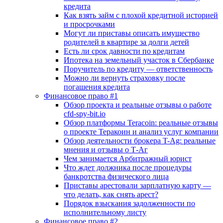
кредита
Как взять займ с плохой кредитной историей
и просрочками
Могут ли приставы описать имущество
родителей в квартире за долги детей
Есть ли срок давности по кредитам
Ипотека на земельный участок в Сбербанке
Поручитель по кредиту — ответственность
Можно ли вернуть страховку после
погашения кредита
Финансовое право #1
Обзор проекта и реальные отзывы о работе
cfd-spy-bit.io
Обзор платформы Teracoin: реальные отзывы
о проекте Теракоин и анализ услуг компании
Обзор деятельности брокера T-Ag: реальные
мнения и отзывы о Т-Аг
Чем занимается Арбитражный юрист
Что ждет должника после процедуры
банкротства физического лица
Приставы арестовали зарплатную карту —
что делать, как снять арест?
Порядок взыскания задолженности по
исполнительному листу
Финансовое право #2