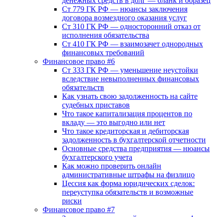
денежных средств в долг — бланк и образец
Ст 779 ГК РФ — нюансы заключения
договора возмездного оказания услуг
Ст 310 ГК РФ — односторонний отказ от
исполнения обязательства
Ст 410 ГК РФ — взаимозачет однородных
финансовых требований
Финансовое право #6
Ст 333 ГК РФ — уменьшение неустойки
вследствие невыполненных финансовых
обязательств
Как узнать свою задолженность на сайте
судебных приставов
Что такое капитализация процентов по
вкладу — это выгодно или нет
Что такое кредиторская и дебиторская
задолженность в бухгалтерской отчетности
Основные средства предприятия — нюансы
бухгалтерского учета
Как можно проверить онлайн
административные штрафы на физлицо
Цессия как форма юридических сделок:
переуступка обязательств и возможные
риски
Финансовое право #7