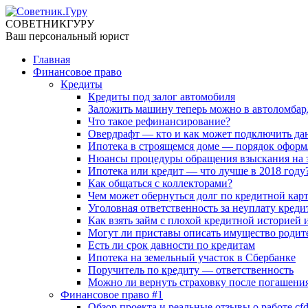
СОВЕТНИК
ГУРУ
Ваш персональный юрист
Главная
Финансовое право
Кредиты
Кредиты под залог автомобиля
Заложить машину теперь можно в автоломбар
Что такое рефинансирование?
Овердрафт — кто и как может подключить да
Ипотека в строящемся доме — порядок оформ
Нюансы процедуры обращения взыскания на 
Ипотека или кредит — что лучше в 2018 году
Как общаться с коллекторами?
Чем может обернуться долг по кредитной кар
Уголовная ответственность за неуплату креди
Как взять займ с плохой кредитной историей
Могут ли приставы описать имущество родите
Есть ли срок давности по кредитам
Ипотека на земельный участок в Сбербанке
Поручитель по кредиту — ответственность
Можно ли вернуть страховку после погашени
Финансовое право #1
Обзор проекта и реальные отзывы о работе cfd-