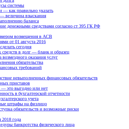
и долга
усы системы
 — как правильно указать
 — величина взыскания
 заполнению баланса
ание денежными средствами согласно ст 395 ГК РФ
размером возмещения в АСВ
ями от 01 августа 2016
 сделать сегодня
 средств в долг — бланк и образец
 возмездного оказания услуг
лнения обязательства
нансовых требований
дствие невыполненных финансовых обязательств
бных приставов
у — это выгодно или нет
енность в бухгалтерской отчетности
хгалтерского учета
ные штрафы на физлицо
ступка обязательств и возможные риски
я 2018 года
едуры банкротства физического лица