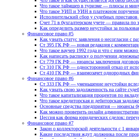
Что такое и как осуществляется договор цесси
Что такое таймшер в туризме — плюсы и мин
Что такое УИП и УИН в платежном поручении
Исполнительский сбор у судебных приставов
Счет 71 в бухгалтерском учете — правила по
Как определить размер неустойки за пользов
Финансовое право #5
Как узнать статус заявления о несогласии с 
Ст 395 ГК РФ — новая редакция с комментари
Что такое ваучер 1992 года и что с ним можно
Как написать расписку о получении денежных
Ст 779 ГК РФ — нюансы заключения договора
Ст 310 ГК РФ — односторонний отказ от испо
Ст 410 ГК РФ — взаимозачет однородных фи
Финансовое право #6
Ст 333 ГК РФ — уменьшение неустойки всле
Как узнать свою задолженность на сайте суде
Что такое капитализация процентов по вклад
Что такое кредиторская и дебиторская задолж
Основные средства предприятия — нюансы бу
Как можно проверить онлайн административ
Цессия как форма юридических сделок: переу
Финансовое право #7
Закон о коллекторской деятельности с 1 январ
Какие последствия ждут должника после проц