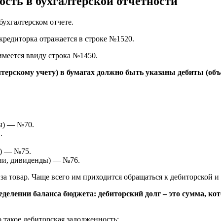
ость в бухгалтерской отчетности
ухгалтерском отчете.
кредиторка отражается в строке №1520.
 имеется ввиду строка №1450.
терскому учету) в бумагах должно быть указаны дебиты (объ
ы) — №70.
.
л) — №75.
зии, дивиденды) — №76.
 за товар. Чаще всего им приходится обращаться к дебиторской 
еделении баланса бюджета: дебиторский долг – это сумма, ко
 такое дебиторская задолженность: