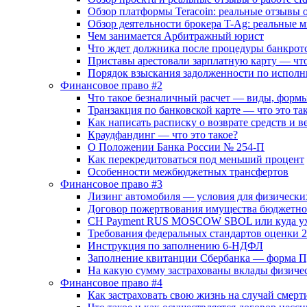
Обзор платформы Teracoin: реальные отзывы о
Обзор деятельности брокера T-Ag: реальные 
Чем занимается Арбитражный юрист
Что ждет должника после процедуры банкротс
Приставы арестовали зарплатную карту — что 
Порядок взыскания задолженности по исполн
Финансовое право #2
Что такое безналичный расчет — виды, форм
Транзакция по банковской карте — что это т
Как написать расписку о возврате средств и в
Краудфандинг — что это такое?
О Положении Банка России № 254-П
Как перекредитоваться под меньший процент
Особенности межбюджетных трансфертов
Финансовое право #3
Лизинг автомобиля — условия для физически
Договор пожертвования имущества бюджетн
CH Payment RUS MOSCOW SBOL или куда ух
Требования федеральных стандартов оценки 
Инструкция по заполнению 6-НДФЛ
Заполнение квитанции Сбербанка — форма П
На какую сумму застрахованы вклады физиче
Финансовое право #4
Как застраховать свою жизнь на случай смерт