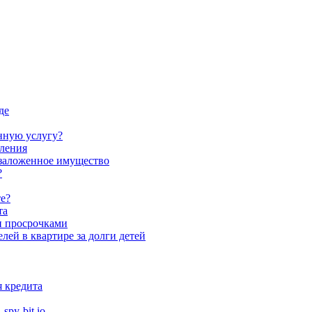
де
нную услугу?
ления
заложенное имущество
?
те?
та
 и просрочками
лей в квартире за долги детей
я кредита
spy-bit.io