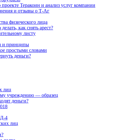
 проекте Теракоин и анализ услуг компании
мнения и отзывы о Т-Аг
тва физического лица
делать, как снять арест?
ительному листу
ы и принципы
акое простыми словами
ернуть деньги?
х лиц
ому учреждению — образец
одят деньги?
2018
Д-4
ских лиц
и?