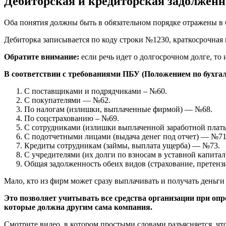
Дебиторская и кредиторская задолженн
Оба понятия должны быть в обязательном порядке отражены в б
Дебиторка записывается по коду строки №1230, краткосрочная 
Обратите внимание:
если речь идет о долгосрочном долге, то
В соответствии с требованиями ПБУ (Положением по бухгал
С поставщиками и подрядчиками – №60.
С покупателями — №62.
По налогам (излишки, выплаченные фирмой) — №68.
По соцстрахованию – №69.
С сотрудниками (излишки выплаченной заработной плат
С подотчетными лицами (выдача денег под отчет) — №71
Кредиты сотрудникам (займы, выплата ущерба) — №73.
С учредителями (их долги по взносам в уставной капита
Общая задолженность обеих видов (страхование, претен
Мало, кто из фирм может сразу выплачивать и получать деньги
Это позволяет учитывать все средства организации при опр
которые должна другим сама компания.
Смотрите видео, в котором простыми словами разъясняется, что