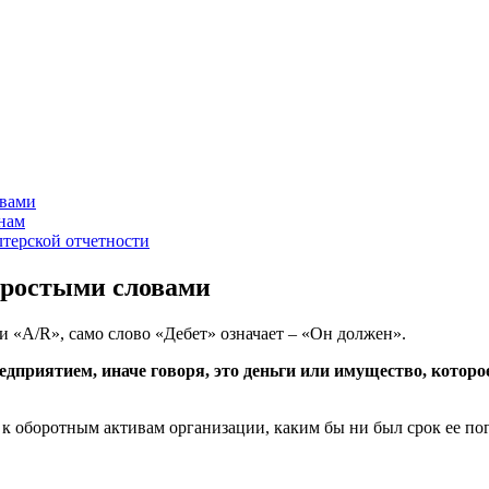
овами
 нам
лтерской отчетности
простыми словами
ли «A/R», само слово «Дебет» означает – «Он должен».
едприятием, иначе говоря, это деньги или имущество, котор
к оборотным активам организации, каким бы ни был срок ее по