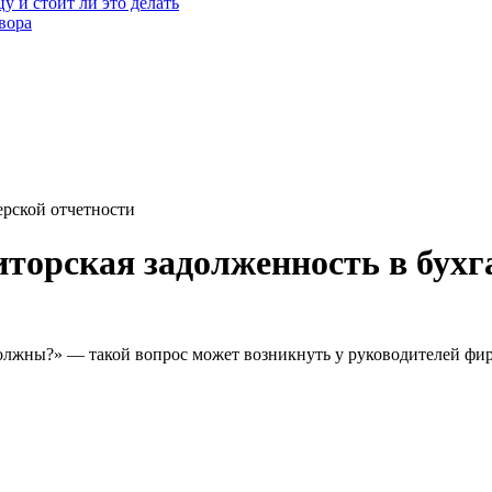
у и стоит ли это делать
вора
ерской отчетности
иторская задолженность в бухг
должны?» — такой вопрос может возникнуть у руководителей фи