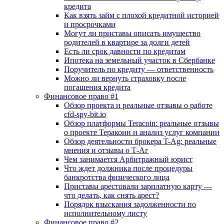
кредита
Как взять займ с плохой кредитной историей
и просрочками
Могут ли приставы описать имущество
родителей в квартире за долги детей
Есть ли срок давности по кредитам
Ипотека на земельный участок в Сбербанке
Поручитель по кредиту — ответственность
Можно ли вернуть страховку после
погашения кредита
Финансовое право #1
Обзор проекта и реальные отзывы о работе
cfd-spy-bit.io
Обзор платформы Teracoin: реальные отзывы
о проекте Теракоин и анализ услуг компании
Обзор деятельности брокера T-Ag: реальные
мнения и отзывы о Т-Аг
Чем занимается Арбитражный юрист
Что ждет должника после процедуры
банкротства физического лица
Приставы арестовали зарплатную карту —
что делать, как снять арест?
Порядок взыскания задолженности по
исполнительному листу
Финансовое право #2