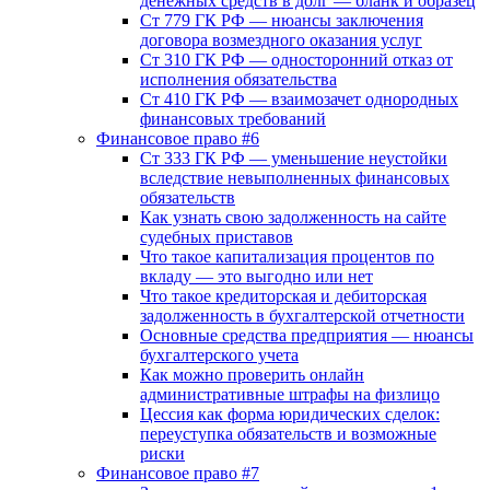
денежных средств в долг — бланк и образец
Ст 779 ГК РФ — нюансы заключения
договора возмездного оказания услуг
Ст 310 ГК РФ — односторонний отказ от
исполнения обязательства
Ст 410 ГК РФ — взаимозачет однородных
финансовых требований
Финансовое право #6
Ст 333 ГК РФ — уменьшение неустойки
вследствие невыполненных финансовых
обязательств
Как узнать свою задолженность на сайте
судебных приставов
Что такое капитализация процентов по
вкладу — это выгодно или нет
Что такое кредиторская и дебиторская
задолженность в бухгалтерской отчетности
Основные средства предприятия — нюансы
бухгалтерского учета
Как можно проверить онлайн
административные штрафы на физлицо
Цессия как форма юридических сделок:
переуступка обязательств и возможные
риски
Финансовое право #7