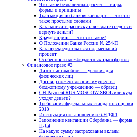
Что такое безналичный расчет — виды,
формы и принципы
Транзакция по банковской карте — что это
такое простыми словами
Как написать расписку о возврате средств и
вернуть деньги?
Краудфандинг — что это такое?
О Положении Банка России № 254-П
Как перекредитоваться под меньший
процент
Особенности межбюджетных трансфертов
Финансовое право #3
Лизинг автомобиля — условия для
физических лиц
Договор пожертвования имущества
бюджетному учреждению — образец
CH Payment RUS MOSCOW SBOL или куда
уходят деньги?
Требования федеральных стандартов оценки
2018
Инструкция по заполнению 6-НДФЛ
Заполнение квитанции Сбербанка — форма
ПД-4
На какую сумму застрахованы вклады
физических лиц