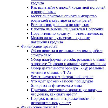
кредита
Как взять займ с плохой кредитной историей
и просрочками
Могут ли приставы описать имущество
родителей в квартире за долги детей
Есть ли срок давности по кредитам
Ипотека на земельный участок в Сбербанке
Поручитель по кредиту — ответственность
Можно ли вернуть страховку после
погашения кредита
Финансовое право #1
Обзор проекта и реальные отзывы о работе
cfd-spy-bit.io
Обзор платформы Teracoin: реальные отзывы
о проекте Теракоин и анализ услуг компании
Обзор деятельности брокера T-Ag: реальные
мнения и отзывы о Т-Аг
Чем занимается Арбитражный юрист
Что ждет должника после процедуры
банкротства физического лица
Приставы арестовали зарплатную карту —
что делать, как снять арест?
Порядок взыскания задолженности по
исполнительному листу
Финансовое право #2