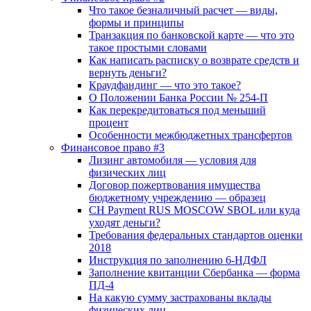
Что такое безналичный расчет — виды,
формы и принципы
Транзакция по банковской карте — что это
такое простыми словами
Как написать расписку о возврате средств и
вернуть деньги?
Краудфандинг — что это такое?
О Положении Банка России № 254-П
Как перекредитоваться под меньший
процент
Особенности межбюджетных трансфертов
Финансовое право #3
Лизинг автомобиля — условия для
физических лиц
Договор пожертвования имущества
бюджетному учреждению — образец
CH Payment RUS MOSCOW SBOL или куда
уходят деньги?
Требования федеральных стандартов оценки
2018
Инструкция по заполнению 6-НДФЛ
Заполнение квитанции Сбербанка — форма
ПД-4
На какую сумму застрахованы вклады
физических лиц