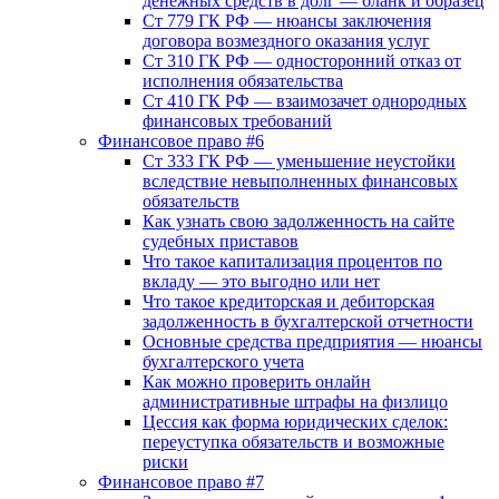
денежных средств в долг — бланк и образец
Ст 779 ГК РФ — нюансы заключения
договора возмездного оказания услуг
Ст 310 ГК РФ — односторонний отказ от
исполнения обязательства
Ст 410 ГК РФ — взаимозачет однородных
финансовых требований
Финансовое право #6
Ст 333 ГК РФ — уменьшение неустойки
вследствие невыполненных финансовых
обязательств
Как узнать свою задолженность на сайте
судебных приставов
Что такое капитализация процентов по
вкладу — это выгодно или нет
Что такое кредиторская и дебиторская
задолженность в бухгалтерской отчетности
Основные средства предприятия — нюансы
бухгалтерского учета
Как можно проверить онлайн
административные штрафы на физлицо
Цессия как форма юридических сделок:
переуступка обязательств и возможные
риски
Финансовое право #7