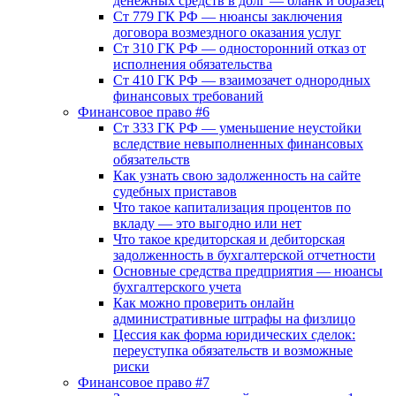
денежных средств в долг — бланк и образец
Ст 779 ГК РФ — нюансы заключения
договора возмездного оказания услуг
Ст 310 ГК РФ — односторонний отказ от
исполнения обязательства
Ст 410 ГК РФ — взаимозачет однородных
финансовых требований
Финансовое право #6
Ст 333 ГК РФ — уменьшение неустойки
вследствие невыполненных финансовых
обязательств
Как узнать свою задолженность на сайте
судебных приставов
Что такое капитализация процентов по
вкладу — это выгодно или нет
Что такое кредиторская и дебиторская
задолженность в бухгалтерской отчетности
Основные средства предприятия — нюансы
бухгалтерского учета
Как можно проверить онлайн
административные штрафы на физлицо
Цессия как форма юридических сделок:
переуступка обязательств и возможные
риски
Финансовое право #7