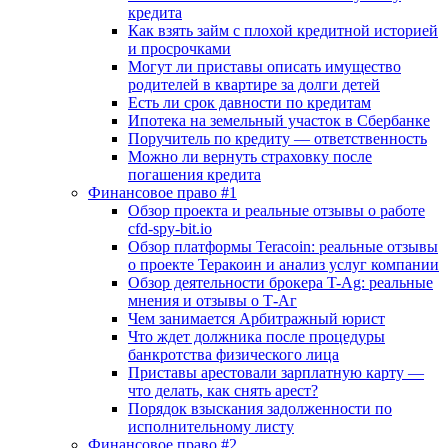
кредита
Как взять займ с плохой кредитной историей
и просрочками
Могут ли приставы описать имущество
родителей в квартире за долги детей
Есть ли срок давности по кредитам
Ипотека на земельный участок в Сбербанке
Поручитель по кредиту — ответственность
Можно ли вернуть страховку после
погашения кредита
Финансовое право #1
Обзор проекта и реальные отзывы о работе
cfd-spy-bit.io
Обзор платформы Teracoin: реальные отзывы
о проекте Теракоин и анализ услуг компании
Обзор деятельности брокера T-Ag: реальные
мнения и отзывы о Т-Аг
Чем занимается Арбитражный юрист
Что ждет должника после процедуры
банкротства физического лица
Приставы арестовали зарплатную карту —
что делать, как снять арест?
Порядок взыскания задолженности по
исполнительному листу
Финансовое право #2