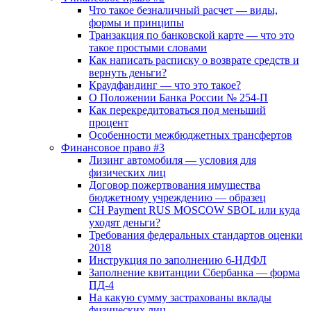
Что такое безналичный расчет — виды,
формы и принципы
Транзакция по банковской карте — что это
такое простыми словами
Как написать расписку о возврате средств и
вернуть деньги?
Краудфандинг — что это такое?
О Положении Банка России № 254-П
Как перекредитоваться под меньший
процент
Особенности межбюджетных трансфертов
Финансовое право #3
Лизинг автомобиля — условия для
физических лиц
Договор пожертвования имущества
бюджетному учреждению — образец
CH Payment RUS MOSCOW SBOL или куда
уходят деньги?
Требования федеральных стандартов оценки
2018
Инструкция по заполнению 6-НДФЛ
Заполнение квитанции Сбербанка — форма
ПД-4
На какую сумму застрахованы вклады
физических лиц