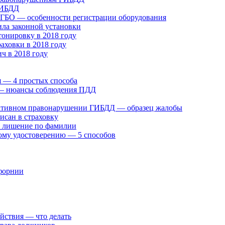
ГИБДД
у ГБО — особенности регистрации оборудования
ила законной установки
онировку в 2018 году
раховки в 2018 году
ч в 2018 году
 — 4 простых способа
» — нюансы соблюдения ПДД
ративном правонарушении ГИБДД — образец жалобы
исан в страховку
а лишение по фамилии
ому удостоверению — 5 способов
ифорнии
ействия — что делать