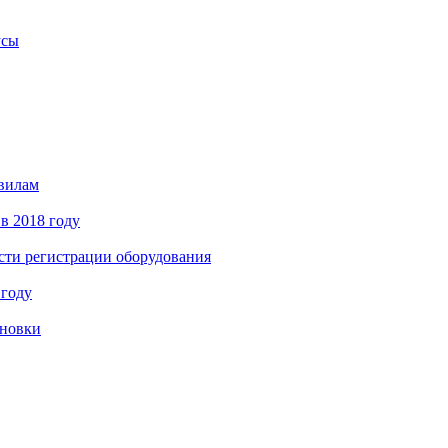
усы
авилам
в 2018 году
сти регистрации оборудования
 году
ановки