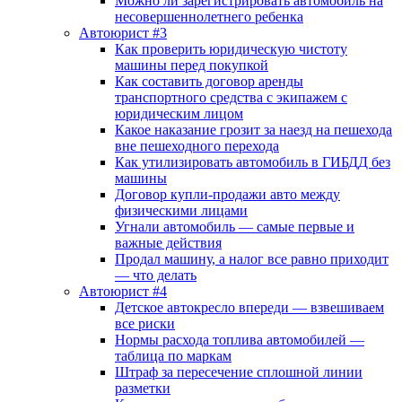
Можно ли зарегистрировать автомобиль на
несовершеннолетнего ребенка
Автоюрист #3
Как проверить юридическую чистоту
машины перед покупкой
Как составить договор аренды
транспортного средства с экипажем с
юридическим лицом
Какое наказание грозит за наезд на пешехода
вне пешеходного перехода
Как утилизировать автомобиль в ГИБДД без
машины
Договор купли-продажи авто между
физическими лицами
Угнали автомобиль — самые первые и
важные действия
Продал машину, а налог все равно приходит
— что делать
Автоюрист #4
Детское автокресло впереди — взвешиваем
все риски
Нормы расхода топлива автомобилей —
таблица по маркам
Штраф за пересечение сплошной линии
разметки