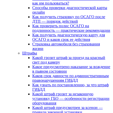
как им пользоваться?
Способы проверки диагностической карты
онлайн
Как получить страховку по ОСАГО после
ДТП — порядок действий
Как проверить полис ОСАГО на
подлинность — практические рекомендации
Как получить диагностическую карту для
ОСАГО и каков срок ее действия
Страховка автомобиля без страхования
жизни
Штрафы
Какой грозит штраф за проезд на красный
свет под камеру
Какое предусмотрено наказание за вождение
в пьяном состоянии
Каков срок давности по административным
правонарушениям ГИБДД
Как узнать по постановлению, за что штраф
ГИБДД
Какой штраф грозит за незаконную
установку ГБО — особенности регистрации
оборудования
Какой штраф предусмотрен за ксенон —
правила законной установки