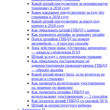
Какой штраф предусмотрен за неправильную
тонировку в 2018 году
Какое наказание предусмотрено за езду без
страховки в 2018 году
Какой штраф предусмотрен за въезд под
кирпич в 2018 году
Как обжаловать штраф ГИБДД с камеры
Как проверить штрафы за парковку онлайн
Поиск штрафов ГИБДД по номеру
автомобиля — 4 простых способа
Зона действия знака «Остановка запрещена»
— нюансы соблюдения ПДД
Штраф за езду с просроченными правами
Как обжаловать постановление об
административном правонарушении ГИБДД
— образец жалобы
Какой штраф может быть, если водитель не
вписан в страховку
Как проверить водительское удостоверение
на лишение по фамилии
Как проверить штрафы ГИБДД по
водительскому удостоверению — 5 способов
Как оплатить штраф ГИБДД со скидкой 50 %
Штраф за непристегнутого ребенка
Автоюрист #1