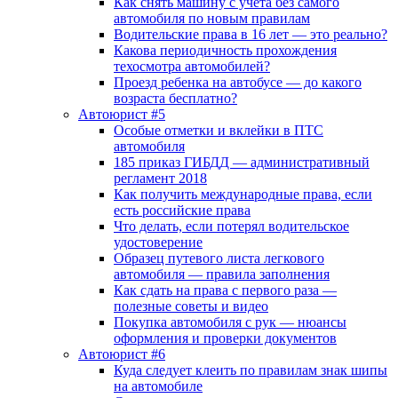
Как снять машину с учета без самого
автомобиля по новым правилам
Водительские права в 16 лет — это реально?
Какова периодичность прохождения
техосмотра автомобилей?
Проезд ребенка на автобусе — до какого
возраста бесплатно?
Автоюрист #5
Особые отметки и вклейки в ПТС
автомобиля
185 приказ ГИБДД — административный
регламент 2018
Как получить международные права, если
есть российские права
Что делать, если потерял водительское
удостоверение
Образец путевого листа легкового
автомобиля — правила заполнения
Как сдать на права с первого раза —
полезные советы и видео
Покупка автомобиля с рук — нюансы
оформления и проверки документов
Автоюрист #6
Куда следует клеить по правилам знак шипы
на автомобиле