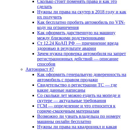
Сколько стоит поменять права и как это
сделать
Нужны ли права на скутер в 2018 году и как
их получить
Как бесплатно пробить автомобиль по VIN-
коду на ограничения
Как оформить дарственную на машину
между близкими родственниками
Ст 12.24 КоАП РФ — причинение вреда
здоровью в результате аварии
Зачем нужна проверка автомобиля на запрет
регистрационных действий — описание
способов
Автоюрист #7
Как оформить генеральную доверенность на
автомобиль с правом продажи
Свидетельство о регистрации ТС — где
какие данные написаны
Со скольки лет можно ездить на мопеде и
скутере — актуальные требования
ГСМ — определение и что относится к
горюче-смазочным материалам
Возможно ли узнать владельца по номеру
машины онлайн бесплатно
Нужны ли права на квадроцикл и какая