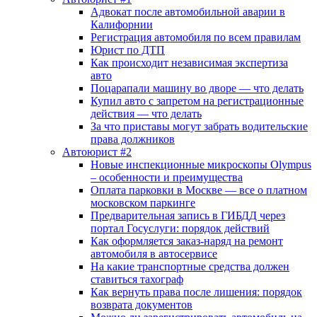
Адвокат после автомобильной аварии в
Калифорнии
Регистрация автомобиля по всем правилам
Юрист по ДТП
Как происходит независимая экспертиза
авто
Поцарапали машину во дворе — что делать
Купил авто с запретом на регистрационные
действия — что делать
За что приставы могут забрать водительские
права должников
Автоюрист #2
Новые инспекционные микроскопы Olympus
– особенности и преимущества
Оплата парковки в Москве — все о платном
московском паркинге
Предварительная запись в ГИБДД через
портал Госуслуги: порядок действий
Как оформляется заказ-наряд на ремонт
автомобиля в автосервисе
На какие транспортные средства должен
ставиться тахограф
Как вернуть права после лишения: порядок
возврата документов