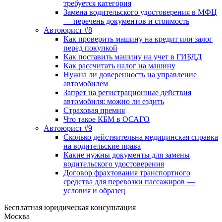
требуется категория
Замена водительского удостоверения в МФЦ
— перечень документов и стоимость
Автоюрист #8
Как проверить машину на кредит или залог
перед покупкой
Как поставить машину на учет в ГИБДД
Как рассчитать налог на машину
Нужна ли доверенность на управление
автомобилем
Запрет на регистрационные действия
автомобиля: можно ли ездить
Страховая премия
Что такое КБМ в ОСАГО
Автоюрист #9
Сколько действительна медицинская справка
на водительские права
Какие нужны документы для замены
водительского удостоверения
Договор фрахтования транспортного
средства для перевозки пассажиров —
условия и образец
Бесплатная юридическая консультация
Москва