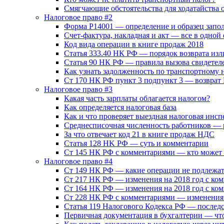
Смягчающие обстоятельства для ходатайства
Налоговое право #2
Форма Р14001 — определение и образец запо
Счет-фактура, накладная и акт — все в одно
Код вида операции в книге продаж 2018
Статья 333.40 НК РФ — порядок возврата и
Статья 90 НК РФ — правила вызова свидетел
Как узнать задолженность по транспортному 
Ст 170 НК РФ пункт 3 подпункт 3 — возврат
Налоговое право #3
Какая часть зарплаты облагается налогом?
Как определяется налоговая база
Как и что проверяет выездная налоговая инсп
Среднесписочная численность работников — 
За что отвечает код 21 в книге продаж НДС
Статья 128 HK РФ — суть и комментарии
Ст 145 НК РФ с комментариями — кто может
Налоговое право #4
Ст 149 НК РФ — какие операции не подлежа
Ст 217 НК РФ — изменения на 2018 год с ко
Ст 164 НК РФ — изменения на 2018 год с ко
Ст 228 НК РФ с комментариями — изменения 
Статья 119 Налогового Кодекса РФ — послед
Первичная документация в бухгалтерии — что