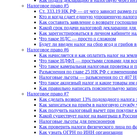
Как подать декларацию в налоговую через и
Налоговое право #5
Ст. 333.19 НК РФ — от чего зависит размер 
Кто и когда сдает единую упрощенную налог
Как составить заявление о возврате госпошл
Какой срок подачи налоговой декларации для
Как зарегистрироваться в личном кабинете н
Что такое НДС — просто о сложном
Будет ли введен налог на сбор ягод и грибов 
Налоговое право #6
Как начисляется и как оплатить налог на зе
Что такое НДФЛ — простыми словами для вс
Что такое камеральная налоговая проверка и 
Разъяснения по главе 25 НК РФ с изменениям
Налоговые льготы — разъяснения по ст 407 
Что такое акцизный налог и какие товары им 
Как правильно написать пояснительную запис
Налоговое право #7
Как сделать возврат 13% подоходного налога 
Как записаться на приём в налоговую службу 
Как получить налоговый вычет при покупке 
Какой существует налог на выигрыш в Росси
Налоговые льготы для пенсионеров
Как проверить налоги физического лица по ф
Как узнать ОГРН по ИНН организации