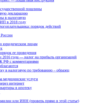
нтернет — пошаговая инструкция
государственной пошлины
овую декларацию
ины в налоговую
 ИП в 2018 году
алогоплательщика: порядок действий
в России
млю юридическим лицам
ех
порядок ее проведения
и 2016 года — налог на прибыль организаций
НК РФ с комментариями
облагаются
ку в налоговую по требованию – образец
за медицинские услуги
через интернет
квартиры в ипотеку
и
амилии или ИНН (проверь прямо в этой статье)