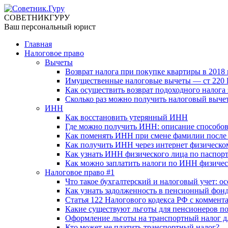
СОВЕТНИК
ГУРУ
Ваш персональный юрист
Главная
Налоговое право
Вычеты
Возврат налога при покупке квартиры в 2018 
Имущественные налоговые вычеты — ст 220 Н
Как осуществить возврат подоходного налога 
Сколько раз можно получить налоговый выче
ИНН
Как восстановить утерянный ИНН
Где можно получить ИНН: описание способо
Как поменять ИНН при смене фамилии после
Как получить ИНН через интернет физическо
Как узнать ИНН физического лица по паспорт
Как можно заплатить налоги по ИНН физичес
Налоговое право #1
Что такое бухгалтерский и налоговый учет: 
Как узнать задолженность в пенсионный фон
Статья 122 Налогового кодекса РФ с коммент
Какие существуют льготы для пенсионеров п
Оформление льготы на транспортный налог д
Кто может не платить транспортный налог?