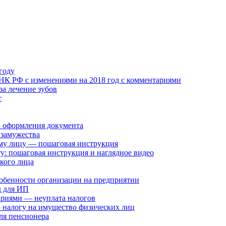
году
К РФ с изменениями на 2018 год с комментариями
за лечение зубов
т
в оформления документа
 замужества
му лицу — пошаговая инструкция
у: пошаговая инструкция и наглядное видео
кого лица
особенности организации на предприятии
д для ИП
ариями — неуплата налогов
о налогу на имущество физических лиц
ля пенсионера