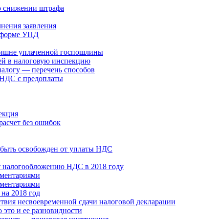
 о снижении штрафа
лнения заявления
й форме УПД
злишне уплаченной госпошлины
ей в налоговую инспекцию
налогу — перечень способов
 НДС с предоплаты
екция
расчет без ошибок
 быть освобожден от уплаты НДС
т налогообложению НДС в 2018 году
мментариями
мментариями
на 2018 год
ствия несвоевременной сдачи налоговой декларации
 это и ее разновидности