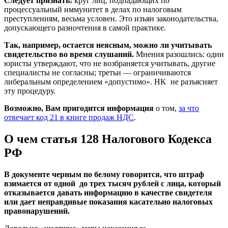
Следует признать:
круг лиц, подпадающих по
процессуальный иммунитет в делах по налоговым
преступлениям, весьма условен. Это изъян законодательства,
допускающего разночтения в самой практике.
Так, например, остается неясным, можно ли учитывать
свидетельство во время слушаний.
Мнения разошлись: одни
юристы утверждают, что не возбраняется учитывать, другие
специалисты не согласны; третьи — ограничиваются
либеральным определением «допустимо». HK не разъясняет
эту процедуру.
Возможно, Вам пригодится информация
о том,
за что
отвечает код 21 в книге продаж НДС
.
О чем статья 128 Налогового Кодекса
РФ
В документе черным по белому говорится, что штраф
взимается от одной до трех тысяч рублей с лица, который
отказывается давать информацию в качестве свидетеля
или дает неправдивые показания касательно налоговых
правонарушений.