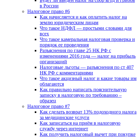
Будет ли введен налог на сбор ягод и грибов
в России
Налоговое право #6
Как начисляется и как оплатить налог на
землю юридическим лицам
Что такое НДФЛ — простыми словами для
всех
Что такое камеральная налоговая проверка и
порядок ее проведения
Разъяснения по главе 25 НК РФ с
изменениями 2016 года — налог на прибыль
организаций
Налоговые льготы — разъяснения по ст 407
НК РФ с комментариями
Что такое акцизный налог и какие товары им
облагаются
Как правильно написать пояснительную
записку в налоговую по требованию –
образец
Налоговое право #7
Как сделать возврат 13% подоходного налога
за медицинские услуги
Как записаться на приём в налоговую
службу через интернет
Как получить налоговый вычет при покупке