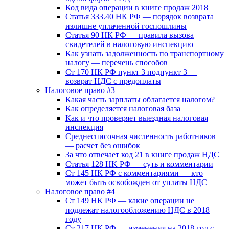
Код вида операции в книге продаж 2018
Статья 333.40 НК РФ — порядок возврата
излишне уплаченной госпошлины
Статья 90 НК РФ — правила вызова
свидетелей в налоговую инспекцию
Как узнать задолженность по транспортному
налогу — перечень способов
Ст 170 НК РФ пункт 3 подпункт 3 —
возврат НДС с предоплаты
Налоговое право #3
Какая часть зарплаты облагается налогом?
Как определяется налоговая база
Как и что проверяет выездная налоговая
инспекция
Среднесписочная численность работников
— расчет без ошибок
За что отвечает код 21 в книге продаж НДС
Статья 128 HK РФ — суть и комментарии
Ст 145 НК РФ с комментариями — кто
может быть освобожден от уплаты НДС
Налоговое право #4
Ст 149 НК РФ — какие операции не
подлежат налогообложению НДС в 2018
году
Ст 217 НК РФ — изменения на 2018 год с