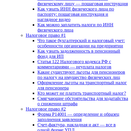
физическому лицу — пошаговая инструкция
Как узнать ИНН физического лица по
паспорту: пошаговая инструкция и
наглядное видео
Как можно заплатить налоги по ИНН
физического лица
Налоговое право #1
Что такое бухгалтерский и налоговый учет:
особенности организации на предприятии
Как узнать задолженность в пенсионный
фонд для ИП
Статья 122 Налогового кодекса РФ с
комментариями — неуплата налогов
Какие существуют льготы для пенсионеров
по налогу на имущество физических лиц
Оформление льготы на транспортный налог
для пенсионера
Кто может не платить транспортный налог?
Смягчающие обстоятельства для ходатайства
о снижении штрафа
Налоговое право #2
Форма Р14001 — определение и образец
заполнения заявления
Счет-фактура, накладная и акт — все в
одной форме УПД