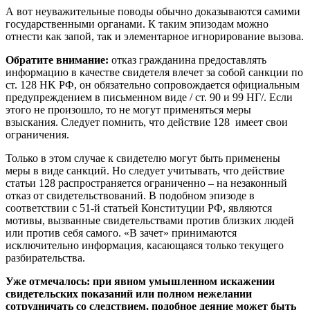
А вот неуважительные поводы обычно доказываются самими
государственными органами. К таким эпизодам можно
отнести как запой, так и элементарное игнорирование вызова.
Обратите внимание:
отказ гражданина предоставлять
информацию в качестве свидетеля влечет за собой санкции по
ст. 128 HK PФ, он обязательно сопровождается официальным
предупреждением в письменном виде / ст. 90 и 99 НГ/. Если
этого не произошло, то не могут применяться меры
взыскания. Следует помнить, что действие 128 имеет свои
ограничения.
Только в этом случае к свидетелю могут быть применены
меры в виде санкций. Но следует учитывать, что действие
статьи 128 распространяется ограниченно – на незаконный
отказ от свидетельствований. В подобном эпизоде в
соответствии с 51-й статьей Конституции РФ, являются
мотивы, вызванные свидетельствами против близких людей
или против себя самого. «В зачет» принимаются
исключительно информация, касающаяся только текущего
разбирательства.
Уже отмечалось: при явном умышленном искажении
свидетельских показаний или полном нежелании
сотрудничать со следствием, подобное деяние может быть