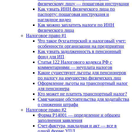
физическому лицу — пошаговая инструкция
Как узнать ИНН физического лица по
паспорту: пошаговая инструкция и
наглядное видео
Как можно заплатить налоги по ИНН
физического лица
Налоговое право #1
Что такое бухгалтерский и налоговый учет:
особенности организации на предприятии
Как узнать задолженность в пенсионный
фонд для ИП
Статья 122 Налогового кодекса РФ с
комментариями — неуплата налогов
Какие существуют льготы для пенсионеров
по налогу на имущество физических лиц
Оформление льготы на транспортный налог
для пенсионера
Кто может не платить транспортный налог?
Смягчающие обстоятельства для ходатайства
о снижении штрафа
Налоговое право #2
Форма Р14001 — определение и образец
заполнения заявления
Счет-фактура, накладная и акт — все в
одной форме УПД