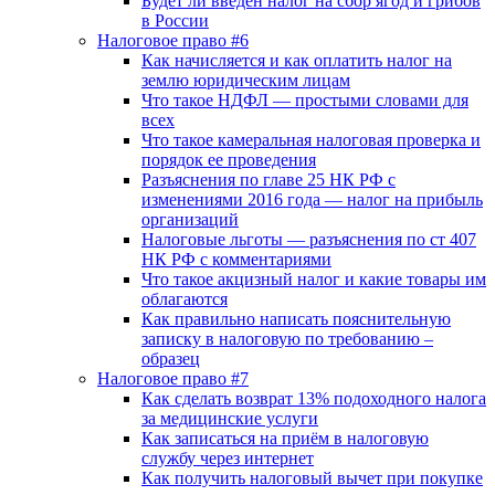
Будет ли введен налог на сбор ягод и грибов
в России
Налоговое право #6
Как начисляется и как оплатить налог на
землю юридическим лицам
Что такое НДФЛ — простыми словами для
всех
Что такое камеральная налоговая проверка и
порядок ее проведения
Разъяснения по главе 25 НК РФ с
изменениями 2016 года — налог на прибыль
организаций
Налоговые льготы — разъяснения по ст 407
НК РФ с комментариями
Что такое акцизный налог и какие товары им
облагаются
Как правильно написать пояснительную
записку в налоговую по требованию –
образец
Налоговое право #7
Как сделать возврат 13% подоходного налога
за медицинские услуги
Как записаться на приём в налоговую
службу через интернет
Как получить налоговый вычет при покупке