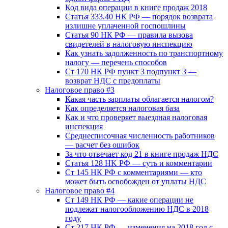
Код вида операции в книге продаж 2018
Статья 333.40 НК РФ — порядок возврата
излишне уплаченной госпошлины
Статья 90 НК РФ — правила вызова
свидетелей в налоговую инспекцию
Как узнать задолженность по транспортному
налогу — перечень способов
Ст 170 НК РФ пункт 3 подпункт 3 —
возврат НДС с предоплаты
Налоговое право #3
Какая часть зарплаты облагается налогом?
Как определяется налоговая база
Как и что проверяет выездная налоговая
инспекция
Среднесписочная численность работников
— расчет без ошибок
За что отвечает код 21 в книге продаж НДС
Статья 128 HK РФ — суть и комментарии
Ст 145 НК РФ с комментариями — кто
может быть освобожден от уплаты НДС
Налоговое право #4
Ст 149 НК РФ — какие операции не
подлежат налогообложению НДС в 2018
году
Ст 217 НК РФ — изменения на 2018 год с