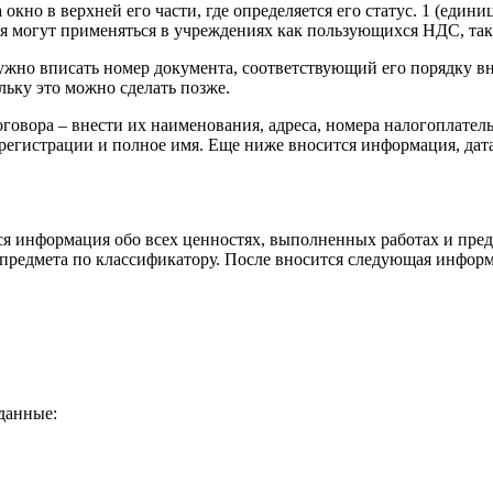
кно в верхней его части, где определяется его статус. 1 (едини
ия могут применяться в учреждениях как пользующихся НДС, так 
жно вписать номер документа, соответствующий его порядку вну
льку это можно сделать позже.
оговора – внести их наименования, адреса, номера налогоплате
регистрации и полное имя. Еще ниже вносится информация, дата
тся информация обо всех ценностях, выполненных работах и пр
 предмета по классификатору. После вносится следующая инфор
данные: