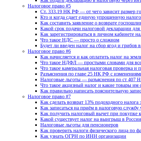
Как подать декларацию в налоговую через и
Налоговое право #5
Ст. 333.19 НК РФ — от чего зависит размер 
Кто и когда сдает единую упрощенную налог
Как составить заявление о возврате госпошл
Какой срок подачи налоговой декларации для
Как зарегистрироваться в личном кабинете н
Что такое НДС — просто о сложном
Будет ли введен налог на сбор ягод и грибов 
Налоговое право #6
Как начисляется и как оплатить налог на зе
Что такое НДФЛ — простыми словами для вс
Что такое камеральная налоговая проверка и 
Разъяснения по главе 25 НК РФ с изменениям
Налоговые льготы — разъяснения по ст 407 
Что такое акцизный налог и какие товары им 
Как правильно написать пояснительную запис
Налоговое право #7
Как сделать возврат 13% подоходного налога 
Как записаться на приём в налоговую службу 
Как получить налоговый вычет при покупке 
Какой существует налог на выигрыш в Росси
Налоговые льготы для пенсионеров
Как проверить налоги физического лица по ф
Как узнать ОГРН по ИНН организации