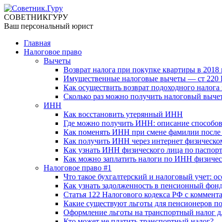
СОВЕТНИК
ГУРУ
Ваш персональный юрист
Главная
Налоговое право
Вычеты
Возврат налога при покупке квартиры в 2018 
Имущественные налоговые вычеты — ст 220 Н
Как осуществить возврат подоходного налога 
Сколько раз можно получить налоговый выче
ИНН
Как восстановить утерянный ИНН
Где можно получить ИНН: описание способо
Как поменять ИНН при смене фамилии после
Как получить ИНН через интернет физическо
Как узнать ИНН физического лица по паспорт
Как можно заплатить налоги по ИНН физичес
Налоговое право #1
Что такое бухгалтерский и налоговый учет: 
Как узнать задолженность в пенсионный фон
Статья 122 Налогового кодекса РФ с коммент
Какие существуют льготы для пенсионеров п
Оформление льготы на транспортный налог д
Кто может не платить транспортный налог?