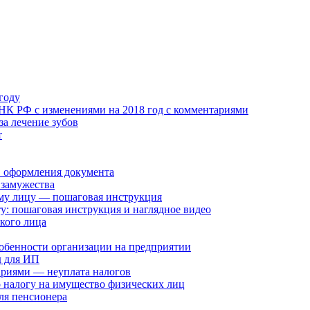
году
К РФ с изменениями на 2018 год с комментариями
за лечение зубов
т
в оформления документа
 замужества
му лицу — пошаговая инструкция
у: пошаговая инструкция и наглядное видео
кого лица
особенности организации на предприятии
д для ИП
ариями — неуплата налогов
о налогу на имущество физических лиц
ля пенсионера