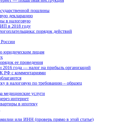
нтернет — пошаговая инструкция
государственной пошлины
овую декларацию
ины в налоговую
 ИП в 2018 году
алогоплательщика: порядок действий
в России
млю юридическим лицам
ех
порядок ее проведения
и 2016 года — налог на прибыль организаций
НК РФ с комментариями
облагаются
ку в налоговую по требованию – образец
за медицинские услуги
через интернет
квартиры в ипотеку
и
амилии или ИНН (проверь прямо в этой статье)