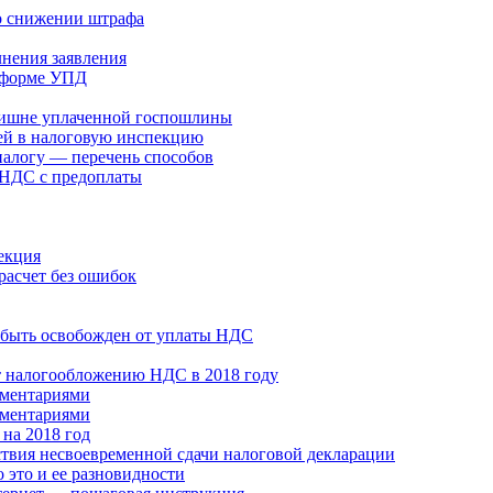
 о снижении штрафа
лнения заявления
й форме УПД
злишне уплаченной госпошлины
ей в налоговую инспекцию
налогу — перечень способов
 НДС с предоплаты
екция
расчет без ошибок
 быть освобожден от уплаты НДС
т налогообложению НДС в 2018 году
мментариями
мментариями
на 2018 год
ствия несвоевременной сдачи налоговой декларации
 это и ее разновидности