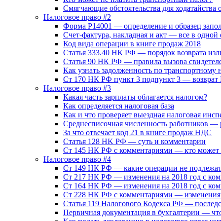
Смягчающие обстоятельства для ходатайства
Налоговое право #2
Форма Р14001 — определение и образец запо
Счет-фактура, накладная и акт — все в одно
Код вида операции в книге продаж 2018
Статья 333.40 НК РФ — порядок возврата и
Статья 90 НК РФ — правила вызова свидетел
Как узнать задолженность по транспортному 
Ст 170 НК РФ пункт 3 подпункт 3 — возврат
Налоговое право #3
Какая часть зарплаты облагается налогом?
Как определяется налоговая база
Как и что проверяет выездная налоговая инсп
Среднесписочная численность работников — 
За что отвечает код 21 в книге продаж НДС
Статья 128 HK РФ — суть и комментарии
Ст 145 НК РФ с комментариями — кто может
Налоговое право #4
Ст 149 НК РФ — какие операции не подлежа
Ст 217 НК РФ — изменения на 2018 год с ко
Ст 164 НК РФ — изменения на 2018 год с ко
Ст 228 НК РФ с комментариями — изменения 
Статья 119 Налогового Кодекса РФ — послед
Первичная документация в бухгалтерии — что