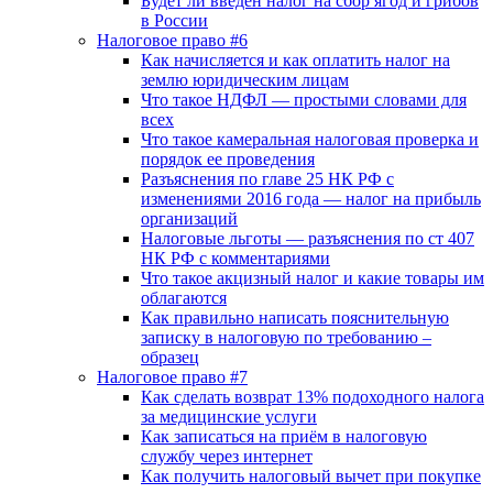
Будет ли введен налог на сбор ягод и грибов
в России
Налоговое право #6
Как начисляется и как оплатить налог на
землю юридическим лицам
Что такое НДФЛ — простыми словами для
всех
Что такое камеральная налоговая проверка и
порядок ее проведения
Разъяснения по главе 25 НК РФ с
изменениями 2016 года — налог на прибыль
организаций
Налоговые льготы — разъяснения по ст 407
НК РФ с комментариями
Что такое акцизный налог и какие товары им
облагаются
Как правильно написать пояснительную
записку в налоговую по требованию –
образец
Налоговое право #7
Как сделать возврат 13% подоходного налога
за медицинские услуги
Как записаться на приём в налоговую
службу через интернет
Как получить налоговый вычет при покупке