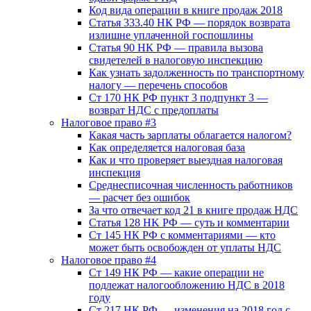
Код вида операции в книге продаж 2018
Статья 333.40 НК РФ — порядок возврата
излишне уплаченной госпошлины
Статья 90 НК РФ — правила вызова
свидетелей в налоговую инспекцию
Как узнать задолженность по транспортному
налогу — перечень способов
Ст 170 НК РФ пункт 3 подпункт 3 —
возврат НДС с предоплаты
Налоговое право #3
Какая часть зарплаты облагается налогом?
Как определяется налоговая база
Как и что проверяет выездная налоговая
инспекция
Среднесписочная численность работников
— расчет без ошибок
За что отвечает код 21 в книге продаж НДС
Статья 128 HK РФ — суть и комментарии
Ст 145 НК РФ с комментариями — кто
может быть освобожден от уплаты НДС
Налоговое право #4
Ст 149 НК РФ — какие операции не
подлежат налогообложению НДС в 2018
году
Ст 217 НК РФ — изменения на 2018 год с