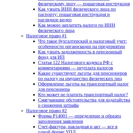
физическому лицу — пошаговая инструкция
Как узнать ИНН физического лица по
паспорту: пошаговая инструкция и
наглядное видео
Как можно заплатить налоги по ИНН
физического лица
Налоговое право #1
Что такое бухгалтерский и налоговый учет:
особенности организации на предприятии
Как узнать задолженность в пенсионный
фонд для ИП
Статья 122 Налогового кодекса РФ с
комментариями — неуплата налогов
Какие существуют льготы для пенсионеров
по налогу на имущество физических лиц
Оформление льготы на транспортный налог
для пенсионера
Кто может не платить транспортный налог?
Смягчающие обстоятельства для ходатайства
о снижении штрафа
Налоговое право #2
Форма Р14001 — определение и образец
заполнения заявления
Счет-фактура, накладная и акт — все в
одной форме УПД