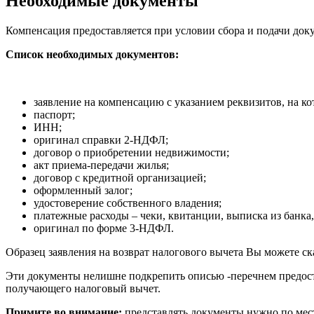
Необходимые документы
Компенсация предоставляется при условии сбора и подачи док
Список необходимых документов:
заявление на компенсацию с указанием реквизитов, на ко
паспорт;
ИНН;
оригинал справки 2-НДФЛ;
договор о приобретении недвижимости;
акт приема-передачи жилья;
договор с кредитной организацией;
оформленный залог;
удостоверение собственного владения;
платежные расходы – чеки, квитанции, выписка из банка,
оригинал по форме 3-НДФЛ.
Образец заявления на возврат налогового вычета Вы можете ск
Эти документы нелишне подкрепить описью -перечнем предост
получающего налоговый вычет.
Примите во внимание:
представлять документы нужно по мест