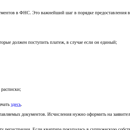
ументов в ФНС. Это важнейший шаг в порядке предоставления в
торые должен поступить платеж, в случае если он единый;
 расписки;
ачать
здесь
.
авляемых документов. Исчисления нужно оформить на заявителя
у регистрации. Если квартира покупалась в супружескую собст