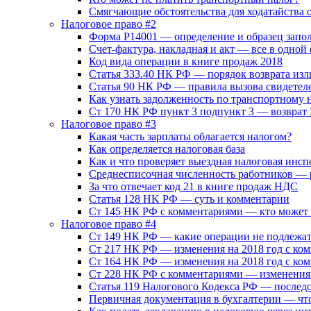
Смягчающие обстоятельства для ходатайства
Налоговое право #2
Форма Р14001 — определение и образец запо
Счет-фактура, накладная и акт — все в одно
Код вида операции в книге продаж 2018
Статья 333.40 НК РФ — порядок возврата и
Статья 90 НК РФ — правила вызова свидетел
Как узнать задолженность по транспортному 
Ст 170 НК РФ пункт 3 подпункт 3 — возврат
Налоговое право #3
Какая часть зарплаты облагается налогом?
Как определяется налоговая база
Как и что проверяет выездная налоговая инсп
Среднесписочная численность работников — 
За что отвечает код 21 в книге продаж НДС
Статья 128 HK РФ — суть и комментарии
Ст 145 НК РФ с комментариями — кто может
Налоговое право #4
Ст 149 НК РФ — какие операции не подлежа
Ст 217 НК РФ — изменения на 2018 год с ко
Ст 164 НК РФ — изменения на 2018 год с ко
Ст 228 НК РФ с комментариями — изменения 
Статья 119 Налогового Кодекса РФ — послед
Первичная документация в бухгалтерии — что