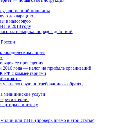
нтернет — пошаговая инструкция
государственной пошлины
овую декларацию
ины в налоговую
 ИП в 2018 году
алогоплательщика: порядок действий
в России
млю юридическим лицам
ех
порядок ее проведения
и 2016 года — налог на прибыль организаций
НК РФ с комментариями
облагаются
ку в налоговую по требованию – образец
за медицинские услуги
через интернет
квартиры в ипотеку
и
амилии или ИНН (проверь прямо в этой статье)