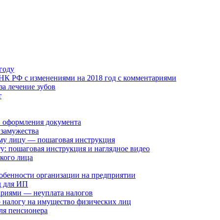
году
К РФ с изменениями на 2018 год с комментариями
за лечение зубов
т
в оформления документа
 замужества
му лицу — пошаговая инструкция
у: пошаговая инструкция и наглядное видео
кого лица
особенности организации на предприятии
д для ИП
ариями — неуплата налогов
о налогу на имущество физических лиц
ля пенсионера