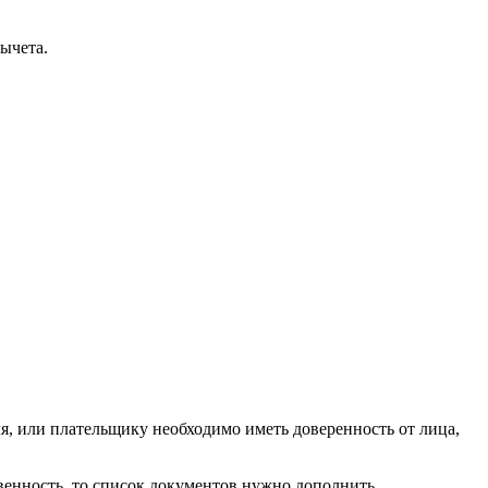
ычета.
, или плательщику необходимо иметь доверенность от лица,
венность, то список документов нужно дополнить