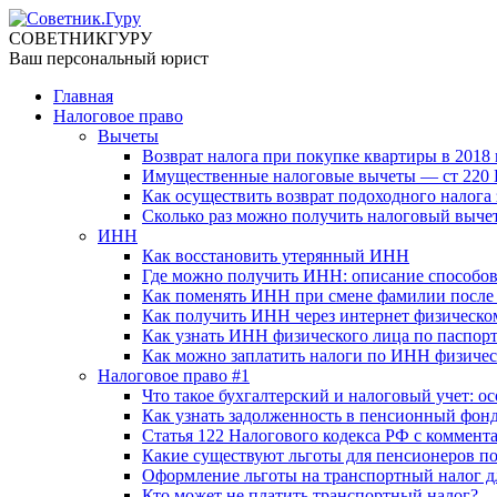
СОВЕТНИК
ГУРУ
Ваш персональный юрист
Главная
Налоговое право
Вычеты
Возврат налога при покупке квартиры в 2018 
Имущественные налоговые вычеты — ст 220 Н
Как осуществить возврат подоходного налога 
Сколько раз можно получить налоговый выче
ИНН
Как восстановить утерянный ИНН
Где можно получить ИНН: описание способо
Как поменять ИНН при смене фамилии после
Как получить ИНН через интернет физическо
Как узнать ИНН физического лица по паспорт
Как можно заплатить налоги по ИНН физичес
Налоговое право #1
Что такое бухгалтерский и налоговый учет: 
Как узнать задолженность в пенсионный фон
Статья 122 Налогового кодекса РФ с коммент
Какие существуют льготы для пенсионеров п
Оформление льготы на транспортный налог д
Кто может не платить транспортный налог?