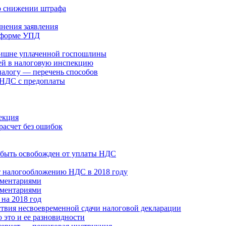
 о снижении штрафа
лнения заявления
й форме УПД
злишне уплаченной госпошлины
ей в налоговую инспекцию
налогу — перечень способов
 НДС с предоплаты
екция
расчет без ошибок
 быть освобожден от уплаты НДС
т налогообложению НДС в 2018 году
мментариями
мментариями
на 2018 год
ствия несвоевременной сдачи налоговой декларации
 это и ее разновидности