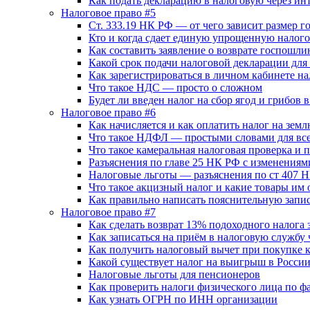
Как подать декларацию в налоговую через и
Налоговое право #5
Ст. 333.19 НК РФ — от чего зависит размер 
Кто и когда сдает единую упрощенную налог
Как составить заявление о возврате госпошл
Какой срок подачи налоговой декларации для
Как зарегистрироваться в личном кабинете н
Что такое НДС — просто о сложном
Будет ли введен налог на сбор ягод и грибов 
Налоговое право #6
Как начисляется и как оплатить налог на зе
Что такое НДФЛ — простыми словами для вс
Что такое камеральная налоговая проверка и 
Разъяснения по главе 25 НК РФ с изменениям
Налоговые льготы — разъяснения по ст 407 
Что такое акцизный налог и какие товары им 
Как правильно написать пояснительную запис
Налоговое право #7
Как сделать возврат 13% подоходного налога 
Как записаться на приём в налоговую службу 
Как получить налоговый вычет при покупке 
Какой существует налог на выигрыш в Росси
Налоговые льготы для пенсионеров
Как проверить налоги физического лица по ф
Как узнать ОГРН по ИНН организации