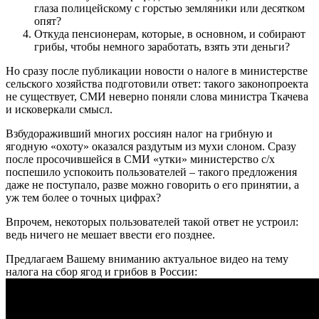
глаза полицейскому с горстью земляники или десятком
опят?
Откуда пенсионерам, которые, в основном, и собирают
грибы, чтобы немного заработать, взять эти деньги?
Но сразу после публикации новости о налоге в министерстве
сельского хозяйства подготовили ответ: такого законопроекта
не существует, СМИ неверно поняли слова министра Ткачева
и исковеркали смысл.
Взбудораживший многих россиян налог на грибную и
ягодную «охоту» оказался раздутым из мухи слоном. Сразу
после просочившейся в СМИ «утки» министерство с/х
поспешило успокоить пользователей – такого предложения
даже не поступало, разве можно говорить о его принятии, а
уж тем более о точных цифрах?
Впрочем, некоторых пользователей такой ответ не устроил:
ведь ничего не мешает ввести его позднее.
Предлагаем Вашему вниманию актуальное видео на тему
налога на сбор ягод и грибов в России: