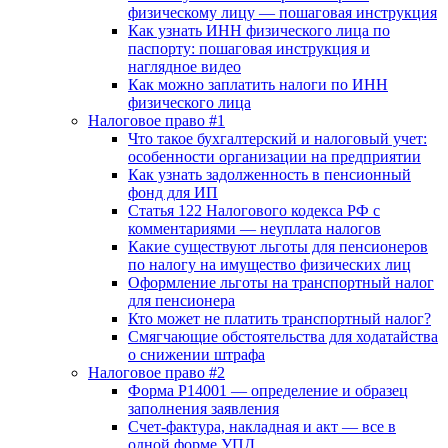
физическому лицу — пошаговая инструкция
Как узнать ИНН физического лица по
паспорту: пошаговая инструкция и
наглядное видео
Как можно заплатить налоги по ИНН
физического лица
Налоговое право #1
Что такое бухгалтерский и налоговый учет:
особенности организации на предприятии
Как узнать задолженность в пенсионный
фонд для ИП
Статья 122 Налогового кодекса РФ с
комментариями — неуплата налогов
Какие существуют льготы для пенсионеров
по налогу на имущество физических лиц
Оформление льготы на транспортный налог
для пенсионера
Кто может не платить транспортный налог?
Смягчающие обстоятельства для ходатайства
о снижении штрафа
Налоговое право #2
Форма Р14001 — определение и образец
заполнения заявления
Счет-фактура, накладная и акт — все в
одной форме УПД