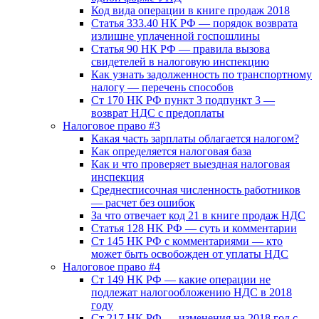
Код вида операции в книге продаж 2018
Статья 333.40 НК РФ — порядок возврата
излишне уплаченной госпошлины
Статья 90 НК РФ — правила вызова
свидетелей в налоговую инспекцию
Как узнать задолженность по транспортному
налогу — перечень способов
Ст 170 НК РФ пункт 3 подпункт 3 —
возврат НДС с предоплаты
Налоговое право #3
Какая часть зарплаты облагается налогом?
Как определяется налоговая база
Как и что проверяет выездная налоговая
инспекция
Среднесписочная численность работников
— расчет без ошибок
За что отвечает код 21 в книге продаж НДС
Статья 128 HK РФ — суть и комментарии
Ст 145 НК РФ с комментариями — кто
может быть освобожден от уплаты НДС
Налоговое право #4
Ст 149 НК РФ — какие операции не
подлежат налогообложению НДС в 2018
году
Ст 217 НК РФ — изменения на 2018 год с