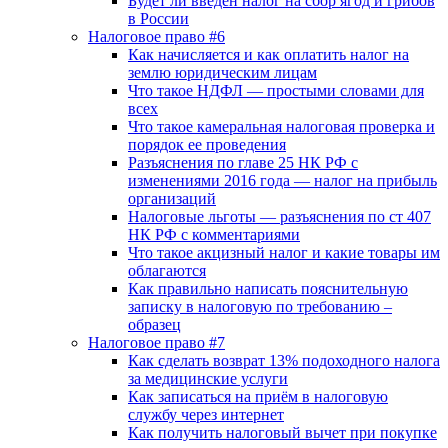
Будет ли введен налог на сбор ягод и грибов
в России
Налоговое право #6
Как начисляется и как оплатить налог на
землю юридическим лицам
Что такое НДФЛ — простыми словами для
всех
Что такое камеральная налоговая проверка и
порядок ее проведения
Разъяснения по главе 25 НК РФ с
изменениями 2016 года — налог на прибыль
организаций
Налоговые льготы — разъяснения по ст 407
НК РФ с комментариями
Что такое акцизный налог и какие товары им
облагаются
Как правильно написать пояснительную
записку в налоговую по требованию –
образец
Налоговое право #7
Как сделать возврат 13% подоходного налога
за медицинские услуги
Как записаться на приём в налоговую
службу через интернет
Как получить налоговый вычет при покупке