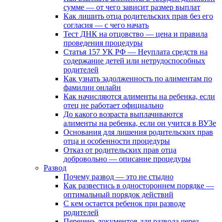
сумме — от чего зависит размер выплат
Как лишить отца родительских прав без его
согласия — с чего начать
Тест ДНК на отцовство — цена и правила
проведения процедуры
Статья 157 УК РФ — Неуплата средств на
содержание детей или нетрудоспособных
родителей
Как узнать задолженность по алиментам по
фамилии онлайн
Как начисляются алименты на ребенка, если
отец не работает официально
До какого возраста выплачиваются
алименты на ребенка, если он учится в ВУЗе
Основания для лишения родительских прав
отца и особенности процедуры
Отказ от родительских прав отца
добровольно — описание процедуры
Развод
Почему развод — это не стыдно
Как развестись в одностороннем порядке —
оптимальный порядок действий
С кем остается ребенок при разводе
родителей
Перечень документов для развода через