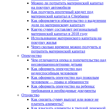
Можно ли потратить материнский капитал
на покупку автомобиля
Как получить ипотечный кредит под
материнский капитал в Сбербанке
Как оформляется обязательство о выделении
доли по материнскому капиталу
Какую сумму составляет региональный
материнский капитал в 2018 году
Использование материнского капитала на
покупку жилья
Через сколько времени можно получить и
потратить материнский капитал
Опекунство
Чем отличаются опека и попечительство над
несовершеннолетними детьми
Как оформить опекунство над
недееспособным человеком
Как оформить опекунство над пожилым
человеком — права и обязанности
Как оформить опекунство на ребенка:
требования и необходимые документы
Отцовство
Как снизить сумму выплат или вовсе не
платить алименты?
Как взыскать алименты в твердой денежной