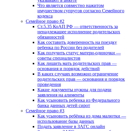
указывают в анкете
Что является совместно нажитом
имуществом супругов согласно Семейного
кодекса
Семейное право #2
Ст.5.35 КоАП РФ — ответственность за
ненадлежащее исполнение родительских
обязанностей
Как составить доверенность на поездку
ребенка по России без родителей
Как получить статус матери-одиночки —
советы специалистов
Как лишить мать родительских прав —
основания и порядок действий
В каких случаях возможно ограничение
родительских прав — основания и порядок
проведения
Какие документы нужны для подачи
заявления на алименты
Как усыновить ребенка из Федерального
банка данных детей сирот
Семейное право #3
Как усыновить ребёнка из дома малютки —
использование базы данных
Подать заявление в ЗАГС онлайн