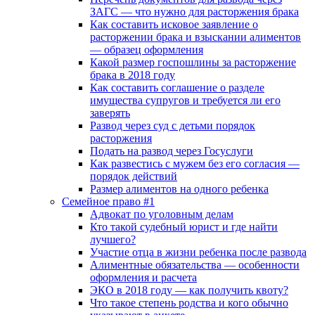
ЗАГС — что нужно для расторжения брака
Как составить исковое заявление о
расторжении брака и взыскании алиментов
— образец оформления
Какой размер госпошлины за расторжение
брака в 2018 году
Как составить соглашение о разделе
имущества супругов и требуется ли его
заверять
Развод через суд с детьми порядок
расторжения
Подать на развод через Госуслуги
Как развестись с мужем без его согласия —
порядок действий
Размер алиментов на одного ребенка
Семейное право #1
Адвокат по уголовным делам
Кто такой судебный юрист и где найти
лучшего?
Участие отца в жизни ребенка после развода
Алиментные обязательства — особенности
оформления и расчета
ЭКО в 2018 году — как получить квоту?
Что такое степень родства и кого обычно