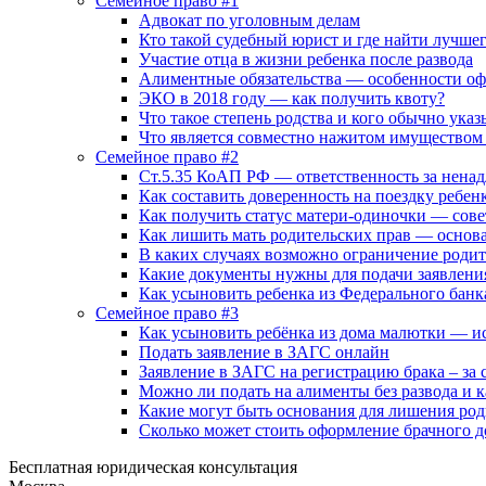
Семейное право #1
Адвокат по уголовным делам
Кто такой судебный юрист и где найти лучше
Участие отца в жизни ребенка после развода
Алиментные обязательства — особенности оф
ЭКО в 2018 году — как получить квоту?
Что такое степень родства и кого обычно указ
Что является совместно нажитом имуществом 
Семейное право #2
Ст.5.35 КоАП РФ — ответственность за нена
Как составить доверенность на поездку ребен
Как получить статус матери-одиночки — сов
Как лишить мать родительских прав — основ
В каких случаях возможно ограничение роди
Какие документы нужны для подачи заявлени
Как усыновить ребенка из Федерального банк
Семейное право #3
Как усыновить ребёнка из дома малютки — и
Подать заявление в ЗАГС онлайн
Заявление в ЗАГС на регистрацию брака – за с
Можно ли подать на алименты без развода и к
Какие могут быть основания для лишения род
Сколько может стоить оформление брачного д
Бесплатная юридическая консультация