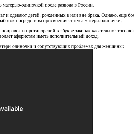
ь матерью-одиночкой после развода в России.
ат и одевают детей, рожденных в или вне брака. Однако, еще бо
аботок посредством присвоения статуса матери-одиночки.
оправок и противоречий в «букве закона» касательно этого воп
воляет аферистам иметь дополнительный доход.
с матери-одиночки и сопутствующих проблемах для женщины: