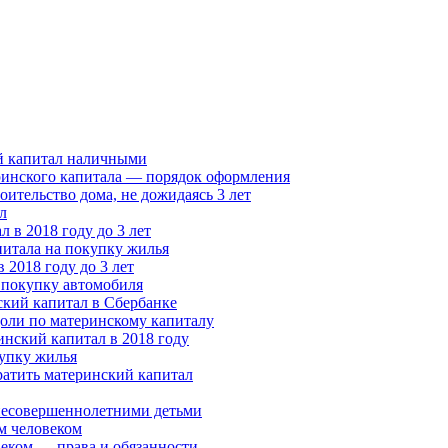
ий капитал наличными
ринского капитала — порядок оформления
оительство дома, не дожидаясь 3 лет
л
 в 2018 году до 3 лет
питала на покупку жилья
 2018 году до 3 лет
 покупку автомобиля
ский капитал в Сбербанке
доли по материнскому капиталу
нский капитал в 2018 году
купку жилья
ратить материнский капитал
 несовершеннолетними детьми
м человеком
еком — права и обязанности