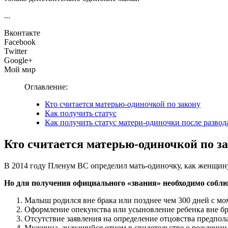
...
Вконтакте
Facebook
Twitter
Google+
Мой мир
Оглавление:
Кто считается матерью-одиночкой по закону
Как получить статус
Как получить статус матери-одиночки после развод
Кто считается матерью-одиночкой по з
В 2014 году Пленум ВС определил мать-одиночку, как женщину,
Но для получения официального «звания» необходимо соблю
Малыш родился вне брака или позднее чем 300 дней с мо
Оформление опекунства или усыновление ребенка вне бр
Отсутствие заявления на определение отцовства предпол
Мужчина, значащийся отцом в свидетельстве о рождении,