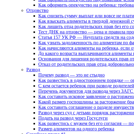
Как оформить опекунство на ребенка: требов
Отцовство
Как снизить сумму выплат или вовсе не плат
Как взыскать алименты в твердой денежной с
Как лишить отца родительских прав без его со
Тест ДНК на отцовство — цена и правила пр
Статья 157 УК РФ — Неуплата средств на со
Как узнать задолженность по алиментам по 
Как начисляются алименты на ребенка, если о
До какого возраста выплачиваются алименты н
Основания для лишения родительских прав о
Отказ от родительских прав отца доброволь
Развод
Почему развод — это не стыдно
Как развестись в одностороннем порядке — 
С кем остается ребенок при разводе родителе
Перечень документов для развода через ЗАГС
Как составить исковое заявление о расторже
Какой размер госпошлины за расторжение бра
Как составить соглашение о разделе имущества
Развод через суд с детьми порядок расторжени
Подать на развод через Госуслуги
Как развестись с мужем без его согласия — п
Размер алиментов на одного ребенка