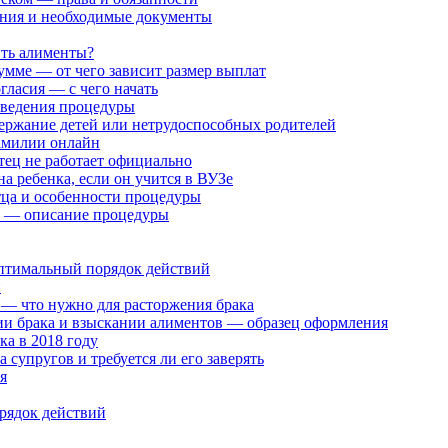
ания и необходимые документы
ить алименты?
умме — от чего зависит размер выплат
гласия — с чего начать
оведения процедуры
держание детей или нетрудоспособных родителей
фамилии онлайн
тец не работает официально
а ребенка, если он учится в ВУЗе
тца и особенности процедуры
но — описание процедуры
оптимальный порядок действий
й
 — что нужно для расторжения брака
нии брака и взыскании алиментов — образец оформления
ка в 2018 году
 супругов и требуется ли его заверять
я
орядок действий