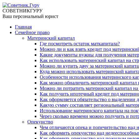
СОВЕТНИК
ГУРУ
Ваш персональный юрист
Главная
Семейное право
Материнский капитал
Где посмотреть остаток маткапитала?
Можно ли и как взять кредит под материнск
Какие документы нужны для получения мате
Как использовать материнский капитал на стр
Можно ли купить дачу за материнский капита
Куда можно использовать материнский капитал
Особенности использования материнского ка
Как можно обналичить материнский капитал в
Можно ли потратить материнский капитал на
Как получить ипотечный кредит под материн
Как оформляется обязательство о выделении 
Какую сумму составляет региональный матери
Использование материнского капитала на по
Через сколько времени можно получить и пот
Опекунство
Чем отличаются опека и попечительство над
Как оформить опекунство над недееспособны
Как оформить опекунство над пожилым челов