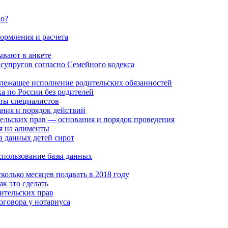
го?
ормления и расчета
ывают в анкете
супругов согласно Семейного кодекса
длежащее исполнение родительских обязанностей
ка по России без родителей
еты специалистов
ания и порядок действий
тельских прав — основания и порядок проведения
я на алименты
а данных детей сирот
спользование базы данных
колько месяцев подавать в 2018 году
ак это сделать
ительских прав
оговора у нотариуса