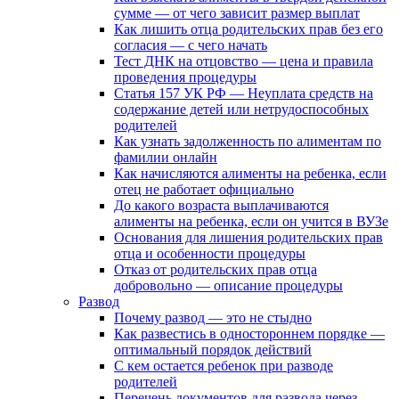
сумме — от чего зависит размер выплат
Как лишить отца родительских прав без его
согласия — с чего начать
Тест ДНК на отцовство — цена и правила
проведения процедуры
Статья 157 УК РФ — Неуплата средств на
содержание детей или нетрудоспособных
родителей
Как узнать задолженность по алиментам по
фамилии онлайн
Как начисляются алименты на ребенка, если
отец не работает официально
До какого возраста выплачиваются
алименты на ребенка, если он учится в ВУЗе
Основания для лишения родительских прав
отца и особенности процедуры
Отказ от родительских прав отца
добровольно — описание процедуры
Развод
Почему развод — это не стыдно
Как развестись в одностороннем порядке —
оптимальный порядок действий
С кем остается ребенок при разводе
родителей
Перечень документов для развода через