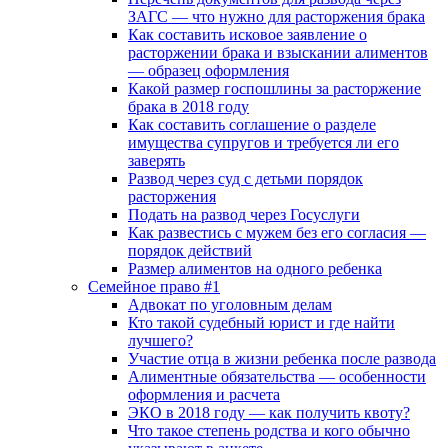
ЗАГС — что нужно для расторжения брака
Как составить исковое заявление о
расторжении брака и взыскании алиментов
— образец оформления
Какой размер госпошлины за расторжение
брака в 2018 году
Как составить соглашение о разделе
имущества супругов и требуется ли его
заверять
Развод через суд с детьми порядок
расторжения
Подать на развод через Госуслуги
Как развестись с мужем без его согласия —
порядок действий
Размер алиментов на одного ребенка
Семейное право #1
Адвокат по уголовным делам
Кто такой судебный юрист и где найти
лучшего?
Участие отца в жизни ребенка после развода
Алиментные обязательства — особенности
оформления и расчета
ЭКО в 2018 году — как получить квоту?
Что такое степень родства и кого обычно