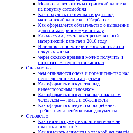
Можно ли потратить материнский капитал
на покупку автомобиля
Как получить ипотечный кредит под
материнский капитал в Сбербанке
Как оформляется обязательство о выделении
доли по материнскому капиталу
Какую сумму составляет региональный
материнский капитал в 2018 году
Использование материнского капитала на
покупку жилья
Через сколько времени можно получить и
потратить материнский капитал
Опекунство
Чем отличаются опека и попечительство над
несовершеннолетними детьми
Как оформить опекунство над
недееспособным человеком
Как оформить опекунство над пожилым
человеком — права и обязанности
Как оформить опекунство на ребенка:
требования и необходимые документы
Отцовство
Как снизить сумму выплат или вовсе не
платить алименты?
Как взыскать алименты в твердой денежной