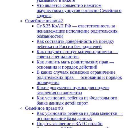
указывают в анкете
Что является совместно нажитом
имуществом супругов согласно Семейного
кодекса
Семейное право #2
Ст.5.35 КоАП РФ — ответственность за
ненадлежащее исполнение родительских
обязанностей
Как составить доверенность на поездку
ребенка по России без родителей
Как получить статус матери-одиночки —
советы специалистов
Как лишить мать родительских прав —
основания и порядок действий
В каких случаях возможно ограничение
родительских прав — основания и порядок
проведения
Какие документы нужны для подачи
заявления на алименты
Как усыновить ребенка из Федерального
банка данных детей сирот
Семейное право #3
Как усыновить ребёнка из дома малютки —
использование базы данных
Подать заявление в ЗАГС онлайн