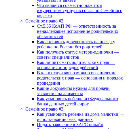
указывают в анкете
Что является совместно нажитом
имуществом супругов согласно Семейного
кодекса
Семейное право #2
Ст.5.35 КоАП РФ — ответственность за
ненадлежащее исполнение родительских
обязанностей
Как составить доверенность на поездку
ребенка по России без родителей
Как получить статус матери-одиночки —
советы специалистов
Как лишить мать родительских прав —
основания и порядок действий
В каких случаях возможно ограничение
родительских прав — основания и порядок
проведения
Какие документы нужны для подачи
заявления на алименты
Как усыновить ребенка из Федерального
банка данных детей сирот
Семейное право #3
Как усыновить ребёнка из дома малютки —
использование базы данных
Подать заявление в ЗАГС онлайн