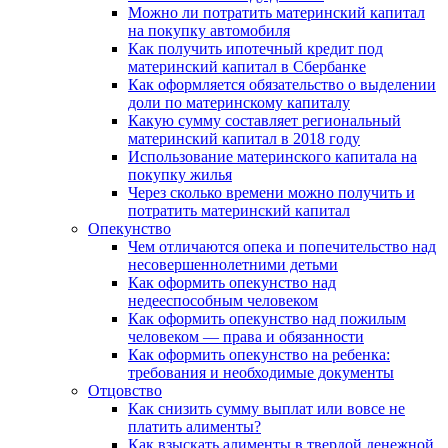
Можно ли потратить материнский капитал
на покупку автомобиля
Как получить ипотечный кредит под
материнский капитал в Сбербанке
Как оформляется обязательство о выделении
доли по материнскому капиталу
Какую сумму составляет региональный
материнский капитал в 2018 году
Использование материнского капитала на
покупку жилья
Через сколько времени можно получить и
потратить материнский капитал
Опекунство
Чем отличаются опека и попечительство над
несовершеннолетними детьми
Как оформить опекунство над
недееспособным человеком
Как оформить опекунство над пожилым
человеком — права и обязанности
Как оформить опекунство на ребенка:
требования и необходимые документы
Отцовство
Как снизить сумму выплат или вовсе не
платить алименты?
Как взыскать алименты в твердой денежной