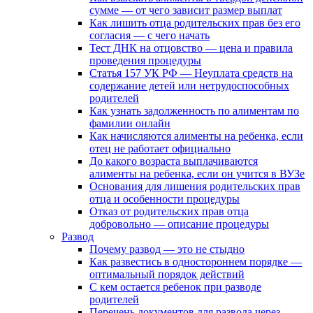
сумме — от чего зависит размер выплат
Как лишить отца родительских прав без его
согласия — с чего начать
Тест ДНК на отцовство — цена и правила
проведения процедуры
Статья 157 УК РФ — Неуплата средств на
содержание детей или нетрудоспособных
родителей
Как узнать задолженность по алиментам по
фамилии онлайн
Как начисляются алименты на ребенка, если
отец не работает официально
До какого возраста выплачиваются
алименты на ребенка, если он учится в ВУЗе
Основания для лишения родительских прав
отца и особенности процедуры
Отказ от родительских прав отца
добровольно — описание процедуры
Развод
Почему развод — это не стыдно
Как развестись в одностороннем порядке —
оптимальный порядок действий
С кем остается ребенок при разводе
родителей
Перечень документов для развода через