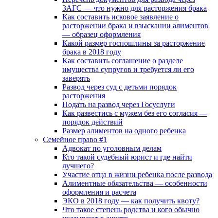
ЗАГС — что нужно для расторжения брака
Как составить исковое заявление о
расторжении брака и взыскании алиментов
— образец оформления
Какой размер госпошлины за расторжение
брака в 2018 году
Как составить соглашение о разделе
имущества супругов и требуется ли его
заверять
Развод через суд с детьми порядок
расторжения
Подать на развод через Госуслуги
Как развестись с мужем без его согласия —
порядок действий
Размер алиментов на одного ребенка
Семейное право #1
Адвокат по уголовным делам
Кто такой судебный юрист и где найти
лучшего?
Участие отца в жизни ребенка после развода
Алиментные обязательства — особенности
оформления и расчета
ЭКО в 2018 году — как получить квоту?
Что такое степень родства и кого обычно