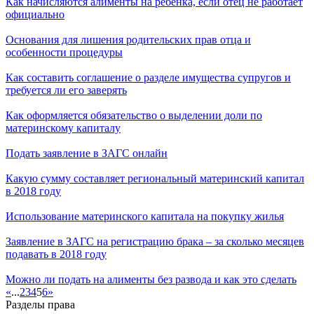
Как начисляются алименты на ребенка, если отец не работает
официально
Основания для лишения родительских прав отца и
особенности процедуры
Как составить соглашение о разделе имущества супругов и
требуется ли его заверять
Как оформляется обязательство о выделении доли по
материнскому капиталу
Подать заявление в ЗАГС онлайн
Какую сумму составляет региональный материнский капитал
в 2018 году
Использование материнского капитала на покупку жилья
Заявление в ЗАГС на регистрацию брака – за сколько месяцев
подавать в 2018 году
Можно ли подать на алименты без развода и как это сделать
«
...
2
3
4
5
6
»
Разделы права