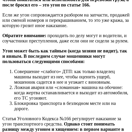
после бросил его – это угон по статье 166.
Если же угон сопровождается разбором на запчасти, продажей
или сменой номеров и перекрашиванием, то это уже кража, за
которую грозит иное наказание.
Обратите внимание:
проходить по делу могут и водители, и
соучастники преступления, даже если они не сидели за рулем.
Угон может быть как тайным (когда хозяин не видит), так
и явным. В последнем случае мошенники могут
пользоваться следующими способами:
Совершение «слабого» ДТП: как только владелец
машины выходит из нее, чтобы оценить ущерб,
мошенник садится в нее и уезжает с виновным.
Ложная авария или «сломанная» машина на обочине:
когда жертва останавливается и выходит из автомобиля,
его ТС угоняют.
Блокировка транспорта в безлюдном месте или на
дороге.
Статья Уголовного Кодекса №166 регулирует наказание за
угон транспортного средства.
Однако стоит понимать
разницу между угоном и хищением: в первом варианте в