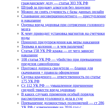
гражданскому делу — статья 303 УК РФ
Штраф за продажу алкоголя без лицензии
Можно ли снять судимость с базы данных онлайн
Спаивание несовершеннолетнего — преступление
и наказание
Оценка вреда здоровья при сотрясении головного
мозга
К чему приводит установка магнитов на счетчики
воды
Принцип предупреждения как меры наказания
Тюрьма и колония — в чем различия?
Статья 158 УК РФ кража — от чего зависит
наказание
108 статья УК РФ — убийство при превышении
пределов самообороны
Протокол допроса свидетеля — бланки для
скачивания + правила оформления
Скупка краденого — ответственность по статье
175 УК РФ
Ст 112 УК РФ — умышленное причинение
средней тяжести вреда здоровью
В каких случаях применим особый порядок
рассмотрения уголовного дела в суде
Превышение должностных полномочий — ст 286
УК РФ с изменениями на 2016 год с