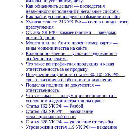
жалобы по уголовному делу
Как обналичить деньги — последствия
незаконного исполнения и легальные способы
Как найти уголовное дело по фамилии онлайн
Хулиганство ст. 213 УК РФ — состав и виды этого
преступления
Ст. 306 УК РФ с комментариями — заведомо
ложный донос
Мошенники на Авито просят номер карты —
виды мошенничества на сайте
Колония-поселение — условия содержания и
особенности режима
Что такое контрафактная продукция и какая
ответственность за ее продажу
Покушение на убийство статья 30, 105 УК РФ —
срок наказания и особенности применения
Подделка подписи на документах —
ответственность
Что это такое — презумпция невиновности в
уголовном и административном праве
Статья 162 УК РФ — Разбой
Статья 282 УК РФ — разжигание
межнациональной розни
Статья 328 УК РФ — уклонение от службы
Угроза жизни статья 119 УК РФ — наказание