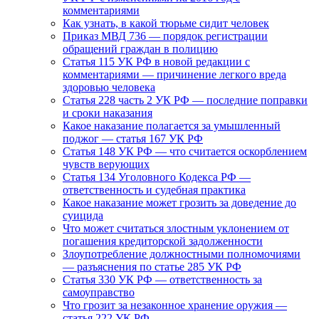
комментариями
Как узнать, в какой тюрьме сидит человек
Приказ МВД 736 — порядок регистрации
обращений граждан в полицию
Статья 115 УК РФ в новой редакции с
комментариями — причинение легкого вреда
здоровью человека
Статья 228 часть 2 УК РФ — последние поправки
и сроки наказания
Какое наказание полагается за умышленный
поджог — статья 167 УК РФ
Статья 148 УК РФ — что считается оскорблением
чувств верующих
Статья 134 Уголовного Кодекса РФ —
ответственность и судебная практика
Какое наказание может грозить за доведение до
суицида
Что может считаться злостным уклонением от
погашения кредиторской задолженности
Злоупотребление должностными полномочиями
— разъяснения по статье 285 УК РФ
Статья 330 УК РФ — ответственность за
самоуправство
Что грозит за незаконное хранение оружия —
статья 222 УК РФ