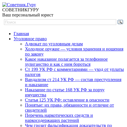
СОВЕТНИК
ГУРУ
Ваш персональный юрист
Главная
Уголовное право
Адвокат по уголовным делам
Холодное оружие — условия хранения и ношения
по закону
Какое наказание полагается за телефонное
хулиганство и как с ним бороться
Ст 199 УК РФ с комментариями — уход от уплаты
налогов
Вандализм ст 214 УК РФ — состав преступления
и наказание
Наказание по статье 168 УК РФ за порчу
имущества
Статья 125 УК РФ: оставление в опасности
Понятые: их права, обязанности и отличие от
свидетелей
Перечень наркотических средств и
наркосодержащих растений
Чем грозит фальсификация доказательств по