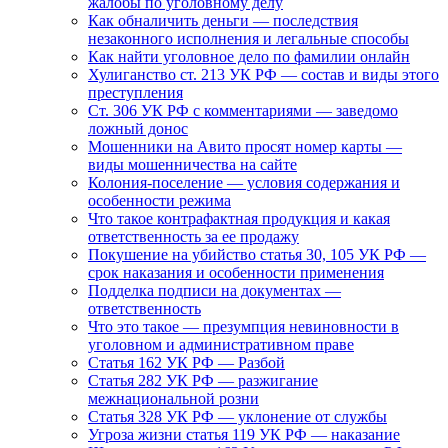
жалобы по уголовному делу
Как обналичить деньги — последствия
незаконного исполнения и легальные способы
Как найти уголовное дело по фамилии онлайн
Хулиганство ст. 213 УК РФ — состав и виды этого
преступления
Ст. 306 УК РФ с комментариями — заведомо
ложный донос
Мошенники на Авито просят номер карты —
виды мошенничества на сайте
Колония-поселение — условия содержания и
особенности режима
Что такое контрафактная продукция и какая
ответственность за ее продажу
Покушение на убийство статья 30, 105 УК РФ —
срок наказания и особенности применения
Подделка подписи на документах —
ответственность
Что это такое — презумпция невиновности в
уголовном и административном праве
Статья 162 УК РФ — Разбой
Статья 282 УК РФ — разжигание
межнациональной розни
Статья 328 УК РФ — уклонение от службы
Угроза жизни статья 119 УК РФ — наказание