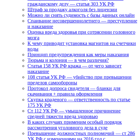
гражданскому делу — статья 303 УК РФ
Штраф за продажу алкоголя без лицензии
Можно ли снять судимость с базы данных онлайн
Спаивание несовершеннолетнего — преступление
и наказание
Оценка вреда здоровья при сотрясении головного
мозга
К чему приводит установка магнитов на счетчики
воды
Принцип предупреждения как меры наказания
Тюрьма и колония — в чем различия?
Статья 158 УК РФ кража — от чего зависит
наказание
108 статья УК РФ — убийство при превышении
пределов самообороны
Протокол допроса свидетеля — бланки для
скачивания + правила оформления
Скупка краденого — ответственность по статье
175 УК РФ
Ст 112 УК РФ — умышленное причинение
средней тяжести вреда здоровью
В каких случаях применим особый порядок
рассмотрения уголовного дела в суде
Превышение должностных полномочий — ст 286
УК РФ с изменениями на 2016 год с