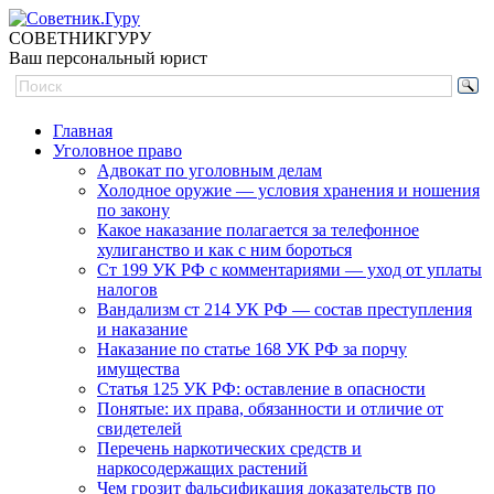
СОВЕТНИК
ГУРУ
Ваш персональный юрист
Главная
Уголовное право
Адвокат по уголовным делам
Холодное оружие — условия хранения и ношения
по закону
Какое наказание полагается за телефонное
хулиганство и как с ним бороться
Ст 199 УК РФ с комментариями — уход от уплаты
налогов
Вандализм ст 214 УК РФ — состав преступления
и наказание
Наказание по статье 168 УК РФ за порчу
имущества
Статья 125 УК РФ: оставление в опасности
Понятые: их права, обязанности и отличие от
свидетелей
Перечень наркотических средств и
наркосодержащих растений
Чем грозит фальсификация доказательств по