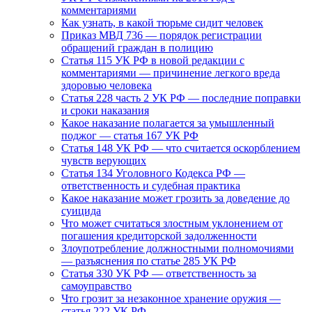
комментариями
Как узнать, в какой тюрьме сидит человек
Приказ МВД 736 — порядок регистрации
обращений граждан в полицию
Статья 115 УК РФ в новой редакции с
комментариями — причинение легкого вреда
здоровью человека
Статья 228 часть 2 УК РФ — последние поправки
и сроки наказания
Какое наказание полагается за умышленный
поджог — статья 167 УК РФ
Статья 148 УК РФ — что считается оскорблением
чувств верующих
Статья 134 Уголовного Кодекса РФ —
ответственность и судебная практика
Какое наказание может грозить за доведение до
суицида
Что может считаться злостным уклонением от
погашения кредиторской задолженности
Злоупотребление должностными полномочиями
— разъяснения по статье 285 УК РФ
Статья 330 УК РФ — ответственность за
самоуправство
Что грозит за незаконное хранение оружия —
статья 222 УК РФ