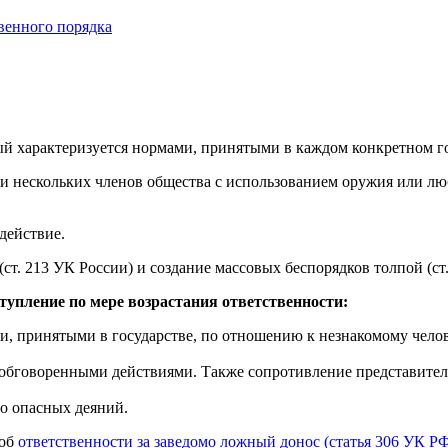
венного порядка
й характеризуется нормами, принятыми в каждом конкретном го
ли нескольких членов общества с использованием оружия или л
действие.
(ст. 213 УК России) и создание массовых беспорядков толпой (ст
тупление по мере возрастания ответственности:
 принятыми в государстве, по отношению к незнакомому челов
 обговоренными действиями. Также сопротивление представите
о опасных деяний.
об
ответственности за заведомо ложный донос (статья 306 УК Р