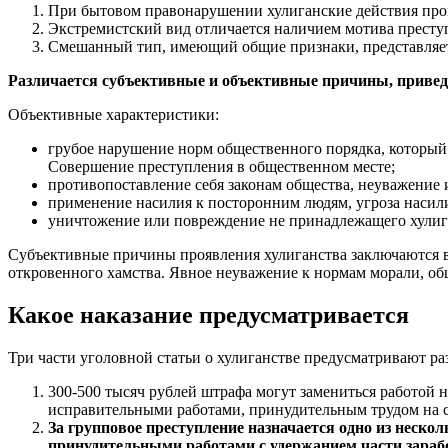
При бытовом правонарушении хулиганские действия произ
Экстремистский вид отличается наличием мотива преступ
Смешанный тип, имеющий общие признаки, представляет
Различается субъективные и объективные причины, привед
Объективные характеристики:
грубое нарушение норм общественного порядка, который 
Совершение преступления в общественном месте;
противопоставление себя законам общества, неуважение 
применение насилия к посторонним людям, угроза насил
уничтожение или повреждение не принадлежащего хулиг
Субъективные причины проявления хулиганства заключаются в
откровенного хамства. Явное неуважение к нормам морали, об
Какое наказание предусматривается
Три части уголовной статьи о хулиганстве предусматривают р
300-500 тысяч рублей штрафа могут замениться работой н
исправительными работами, принудительным трудом на с
За групповое преступление назначается одно из неско
принудительными работами с удержанием части заработ