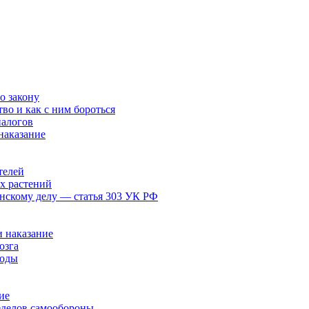
о закону
тво и как с ним бороться
налогов
наказание
телей
х растений
анскому делу — статья 303 УК РФ
 наказание
озга
воды
ие
еделов самообороны