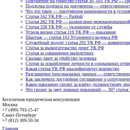
Покушение на убийство статья 30, 105 УК РФ — ср
Подделка подписи на документах — ответственнос
Что это такое — презумпция невиновности в уголо
Статья 162 УК РФ — Разбой
Статья 282 УК РФ — разжигание межнациональной
Статья 328 УК РФ — уклонение от службы
Угроза жизни статья 119 УК РФ — наказание
Шантаж — статья 163 Уголовного кодекса РФ
Служебный подлог статья 292 УК РФ — комментар
Статья за вымогательство денег УК РФ
Статья за совращение малолетних
Сколько дают за убийство человека
Статья за оскорбление личности в социальных сетя
Какая статья УК РФ квалифицирует воровство
Разглашение персональных данных — ответственно
Как заключить досудебное соглашение о сотрудниче
Какое наказание грозит за взятку должностному ли
Что грозит за дачу ложных показаний — 307 стать
Бесплатная юридическая консультация
Москва
+7 (499)
703-15-47
Санкт-Петербург
+7 (812)
309-50-34
Главная