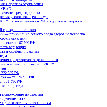
ния + правила оформления
5 УК РФ
тяжести вреда здоровью
ения уголовного дела в суде
 РФ с изменениями на 2016 год с комментариями
й граждан в полицию
ми — причинение легкого вреда здоровью человека
 сроки наказания
г — статья 167 УК РФ
чувств верующих
ть и судебная практика
цида
шения кредиторской задолженности
азъяснения по статье 285 УК РФ
ство
я 222 УК РФ
века — ст 126 УК РФ
 ст 131 УК РФ
ие или растрата
и повреждение имущества
получение взятки
е к должностным обязанностям