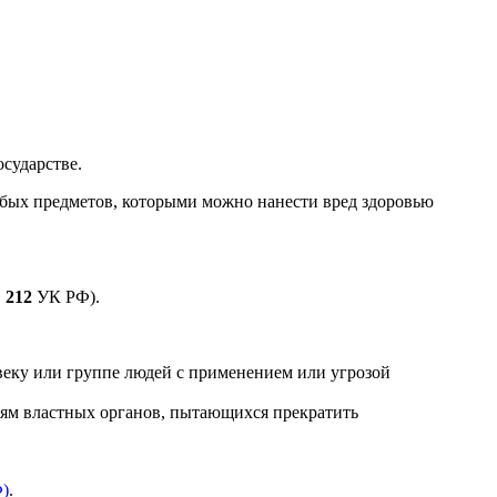
сударстве.
юбых предметов, которыми можно нанести вред здоровью
.
212
УК РФ).
еку или группе людей с применением или угрозой
лям властных органов, пытающихся прекратить
Ф)
.