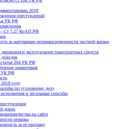
согласно ст 166 УК РФ
комментариями 2018
реждения преступлений
тья УК РФ
азъяснения
 — Ст 7.27 КоАП РФ
ния
ость за нарушение неприкосновенности частной жизни
движения и эксплуатации транспортных средств
 доходов
 статья 204 УК РФ
ебление наркотиков
я УК РФ
ость
 2018 году
жалобы по уголовному делу
 исполнения и легальные способы
преступления
й донос
мошенничества на сайте
нности режима
венность за ее продажу