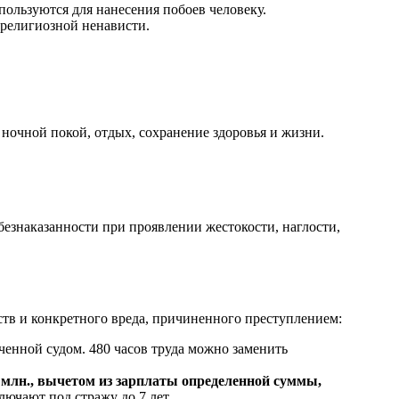
ользуются для нанесения побоев человеку.
 религиозной ненависти.
ночной покой, отдых, сохранение здоровья и жизни.
знаказанности при проявлении жестокости, наглости,
ств и конкретного вреда, причиненного преступлением:
аченной судом. 480 часов труда можно заменить
1 млн., вычетом из зарплаты определенной суммы,
ючают под стражу до 7 лет.