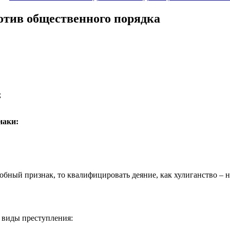
тив общественного порядка
;
наки:
добный признак, то квалифицировать деяние, как хулиганство –
е виды преступления: