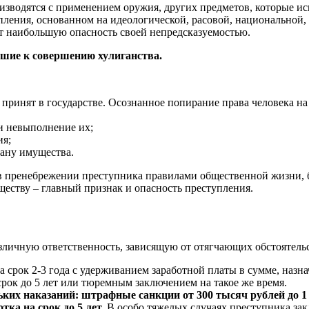
водятся с применением оружия, других предметов, которые исп
ления, основанном на идеологической, расовой, национальной,
 наибольшую опасность своей непредсказуемостью.
шие к совершению хулиганства.
принят в государстве. Осознанное попирание права человека на 
и невыполнение их;
ия;
ану имущества.
 пренебрежении преступника правилами общественной жизни, бе
ществу – главный признак и опасность преступления.
азличную ответственность, зависящую от отягчающих обстоятель
а срок 2-3 года с удерживанием заработной платы в сумме, назн
рок до 5 лет или тюремным заключением на такое же время.
льких наказаний: штрафные санкции от 300 тысяч рублей до 
ка на срок до 5 лет.
В особо тяжелых случаях преступника закл