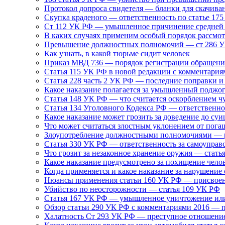
Протокол допроса свидетеля — бланки для скачива
Скупка краденого — ответственность по статье 17
Ст 112 УК РФ — умышленное причинение средней 
В каких случаях применим особый порядок рассмотр
Превышение должностных полномочий — ст 286 УК
Как узнать, в какой тюрьме сидит человек
Приказ МВД 736 — порядок регистрации обращени
Статья 115 УК РФ в новой редакции с комментария
Статья 228 часть 2 УК РФ — последние поправки и
Какое наказание полагается за умышленный поджо
Статья 148 УК РФ — что считается оскорблением 
Статья 134 Уголовного Кодекса РФ — ответственнос
Какое наказание может грозить за доведение до суи
Что может считаться злостным уклонением от пога
Злоупотребление должностными полномочиями — р
Статья 330 УК РФ — ответственность за самоуправ
Что грозит за незаконное хранение оружия — стать
Какое наказание предусмотрено за похищение чело
Когда применяется и какое наказание за нарушение
Нюансы применения статьи 160 УК РФ — присвоен
Убийство по неосторожности — статья 109 УК РФ
Статья 167 УК РФ — умышленное уничтожение ил
Обзор статьи 290 УК РФ с комментариями 2016 — 
Халатность Ст 293 УК РФ — преступное отношени