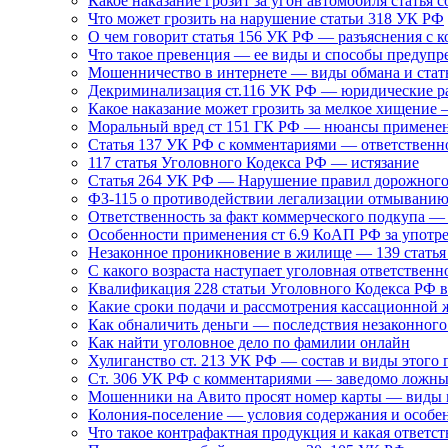
Какое наказание грозит за угон автомобиля статья 
Что может грозить на нарушение статьи 318 УК РФ
О чем говорит статья 156 УК РФ — разъяснения с 
Что такое превенция — ее виды и способы предуп
Мошенничество в интернете — виды обмана и ста
Декриминализация ст.116 УК РФ — юридические р
Какое наказание может грозить за мелкое хищение
Моральный вред ст 151 ГК РФ — нюансы примене
Статья 137 УК РФ с комментариями — ответственн
117 статья Уголовного Кодекса РФ — истязание
Статья 264 УК РФ — Нарушение правил дорожного 
ФЗ-115 о противодействии легализации отмыванию
Ответственность за факт коммерческого подкупа —
Особенности применения ст 6.9 КоАП РФ за употр
Незаконное проникновение в жилище — 139 стать
С какого возраста наступает уголовная ответственн
Квалификация 228 статьи Уголовного Кодекса РФ в
Какие сроки подачи и рассмотрения кассационной 
Как обналичить деньги — последствия незаконного
Как найти уголовное дело по фамилии онлайн
Хулиганство ст. 213 УК РФ — состав и виды этого 
Ст. 306 УК РФ с комментариями — заведомо ложны
Мошенники на Авито просят номер карты — виды 
Колония-поселение — условия содержания и особе
Что такое контрафактная продукция и какая ответст