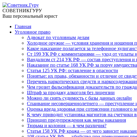
СОВЕТНИК
ГУРУ
Ваш персональный юрист
Главная
Уголовное право
Адвокат по уголовным делам
Холодное оружие — условия хранения и ношения п
Какое наказание полагается за телефонное хулиганс
Ст 199 УК РФ с комментариями — уход от уплаты 
Вандализм ст 214 УК РФ — состав преступления и 
Наказание по статье 168 УК РФ за порчу имущества
Статья 125 УК РФ: оставление в опасности
Понятые: их права, обязанности и отличие от свиде
Перечень наркотических средств и наркосодержащи
Чем грозит фальсификация доказательств по гражд
Штраф за продажу алкоголя без лицензии
Можно ли снять судимость с базы данных онлайн
Спаивание несовершеннолетнего — преступление и
Оценка вреда здоровья при сотрясении головного м
К чему приводит установка магнитов на счетчики 
Принцип предупреждения как меры наказания
Тюрьма и колония — в чем различия?
Статья 158 УК РФ кража — от чего зависит наказан
108 статья УК РФ — убийство при превышении пр