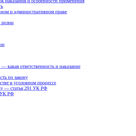
ок наказания и особенности применения
ть
вном и административном праве
 розни
ии
х — какая ответственность и наказание
сть по закону
стве в уголовном процессе
цу — статья 291 УК РФ
я УК РФ