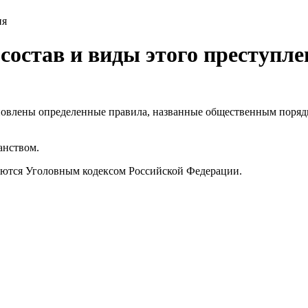
ия
состав и виды этого преступл
новлены определенные правила, названные общественным порядко
анством.
уются Уголовным кодексом Российской Федерации.