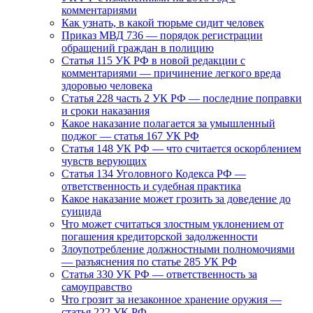
комментариями
Как узнать, в какой тюрьме сидит человек
Приказ МВД 736 — порядок регистрации
обращений граждан в полицию
Статья 115 УК РФ в новой редакции с
комментариями — причинение легкого вреда
здоровью человека
Статья 228 часть 2 УК РФ — последние поправки
и сроки наказания
Какое наказание полагается за умышленный
поджог — статья 167 УК РФ
Статья 148 УК РФ — что считается оскорблением
чувств верующих
Статья 134 Уголовного Кодекса РФ —
ответственность и судебная практика
Какое наказание может грозить за доведение до
суицида
Что может считаться злостным уклонением от
погашения кредиторской задолженности
Злоупотребление должностными полномочиями
— разъяснения по статье 285 УК РФ
Статья 330 УК РФ — ответственность за
самоуправство
Что грозит за незаконное хранение оружия —
статья 222 УК РФ