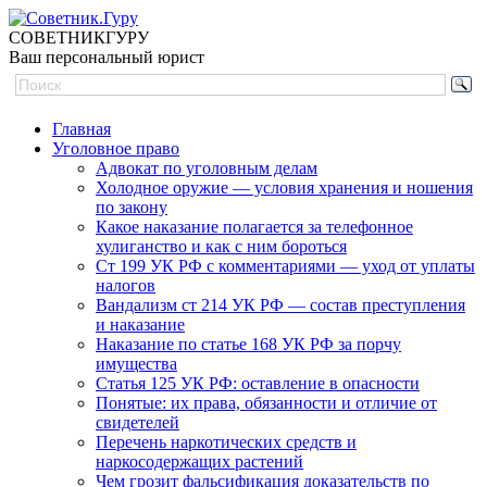
СОВЕТНИК
ГУРУ
Ваш персональный юрист
Главная
Уголовное право
Адвокат по уголовным делам
Холодное оружие — условия хранения и ношения
по закону
Какое наказание полагается за телефонное
хулиганство и как с ним бороться
Ст 199 УК РФ с комментариями — уход от уплаты
налогов
Вандализм ст 214 УК РФ — состав преступления
и наказание
Наказание по статье 168 УК РФ за порчу
имущества
Статья 125 УК РФ: оставление в опасности
Понятые: их права, обязанности и отличие от
свидетелей
Перечень наркотических средств и
наркосодержащих растений
Чем грозит фальсификация доказательств по