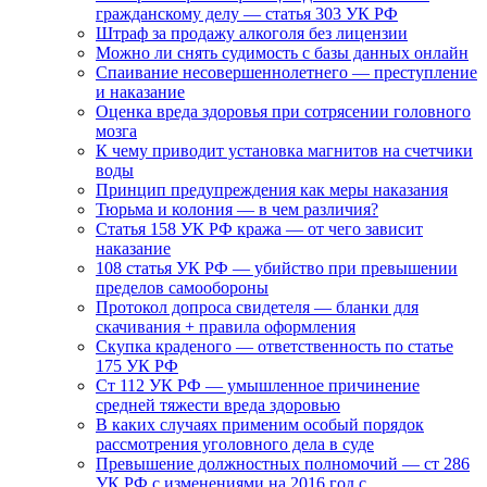
гражданскому делу — статья 303 УК РФ
Штраф за продажу алкоголя без лицензии
Можно ли снять судимость с базы данных онлайн
Спаивание несовершеннолетнего — преступление
и наказание
Оценка вреда здоровья при сотрясении головного
мозга
К чему приводит установка магнитов на счетчики
воды
Принцип предупреждения как меры наказания
Тюрьма и колония — в чем различия?
Статья 158 УК РФ кража — от чего зависит
наказание
108 статья УК РФ — убийство при превышении
пределов самообороны
Протокол допроса свидетеля — бланки для
скачивания + правила оформления
Скупка краденого — ответственность по статье
175 УК РФ
Ст 112 УК РФ — умышленное причинение
средней тяжести вреда здоровью
В каких случаях применим особый порядок
рассмотрения уголовного дела в суде
Превышение должностных полномочий — ст 286
УК РФ с изменениями на 2016 год с