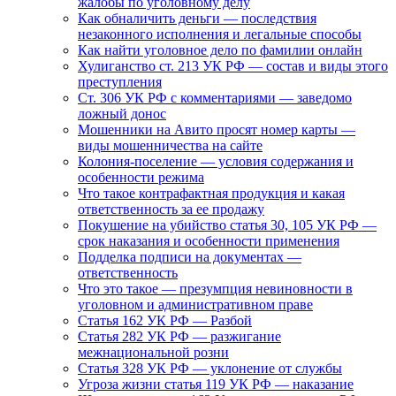
жалобы по уголовному делу
Как обналичить деньги — последствия
незаконного исполнения и легальные способы
Как найти уголовное дело по фамилии онлайн
Хулиганство ст. 213 УК РФ — состав и виды этого
преступления
Ст. 306 УК РФ с комментариями — заведомо
ложный донос
Мошенники на Авито просят номер карты —
виды мошенничества на сайте
Колония-поселение — условия содержания и
особенности режима
Что такое контрафактная продукция и какая
ответственность за ее продажу
Покушение на убийство статья 30, 105 УК РФ —
срок наказания и особенности применения
Подделка подписи на документах —
ответственность
Что это такое — презумпция невиновности в
уголовном и административном праве
Статья 162 УК РФ — Разбой
Статья 282 УК РФ — разжигание
межнациональной розни
Статья 328 УК РФ — уклонение от службы
Угроза жизни статья 119 УК РФ — наказание